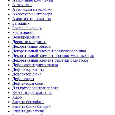
Аварийные комплекты
Автохимия
Авточехлы из экокожи
Аксессуары интерьера
Амортизаторы капота
Багажник
Боксы на крышу
Брызговики
Велокрепления
Дверные молдинги
Декоративные обвесы
Декоративный элемент воздухозаборника
Декоративный элемент противотуманных фар
Декоративный элемент решетки радиатора
Дефлектор заднего стекла
Дефлектор капота
Дефлектор люка
Дефлекторы
Дефлекторы окон
Для грузового транспорта
Емкости для хранения
Жабо
Защита бензобака
Защита блока батарей
Защита двигателя