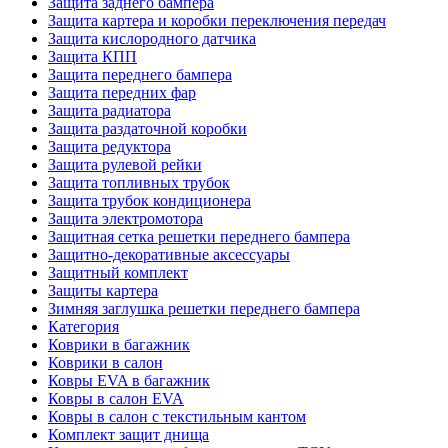
Защита заднего бампера
Защита картера и коробки переключения передач
Защита кислородного датчика
Защита КПП
Защита переднего бампера
Защита передних фар
Защита радиатора
Защита раздаточной коробки
Защита редуктора
Защита рулевой рейки
Защита топливных трубок
Защита трубок кондиционера
Защита электромотора
Защитная сетка решетки переднего бампера
Защитно-декоративные аксессуары
Защитный комплект
Защиты картера
Зимняя заглушка решетки переднего бампера
Категория
Коврики в багажник
Коврики в салон
Ковры EVA в багажник
Ковры в салон EVA
Ковры в салон с текстильным кантом
Комплект защит днища