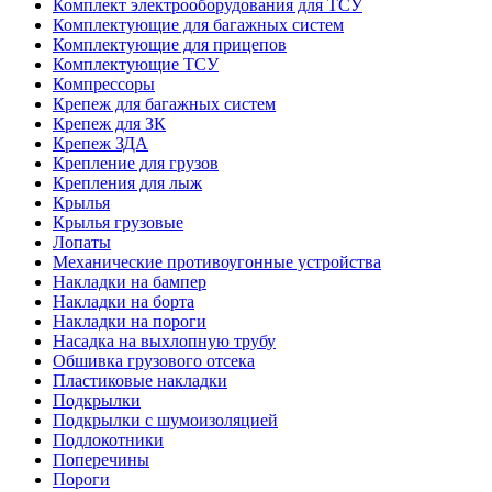
Комплект электрооборудования для ТСУ
Комплектующие для багажных систем
Комплектующие для прицепов
Комплектующие ТСУ
Компрессоры
Крепеж для багажных систем
Крепеж для ЗК
Крепеж ЗДА
Крепление для грузов
Крепления для лыж
Крылья
Крылья грузовые
Лопаты
Механические противоугонные устройства
Накладки на бампер
Накладки на борта
Накладки на пороги
Насадка на выхлопную трубу
Обшивка грузового отсека
Пластиковые накладки
Подкрылки
Подкрылки с шумоизоляцией
Подлокотники
Поперечины
Пороги