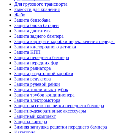
Для грузового транспорта
Емкости для хранения
Жабо
Защита бензобака
Защита блока батарей
Защита двигателя
Защита заднего бампера
Защита картера и коробки переключения передач
Защита кислородного датчика
Защита КПП
Защита переднего бампера
Защита передних фар
Защита радиатора
Защита раздаточной коробки
Защита редуктора
Защита рулевой рейки
Защита топливных трубок
Защита трубок кондиционера
Защита электромотора
Защитная сетка решетки переднего бампера
Защитно-декоративные аксессуары
Защитный комплект
Защиты картера
Зимняя заглушка решетки переднего бампера
Категория