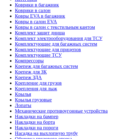
Коврики в багажник
Коврики в салон
Ковры EVA в багажник
Ковры в салон EVA
Ковры в салон с текстильным кантом
Комплект защит днища
Комплект электрооборудования для ТСУ
Комплектующие для багажных систем
Комплектующие для прицепов
Комплектующие ТСУ
Компрессоры
Крепеж для багажных систем
Крепеж для ЗК
Крепеж ЗДА
Крепление для грузов
Крепления для лыж
Крылья
Крылья грузовые
Лопаты
Механические противоугонные устройства
Накладки на бампер
Накладки на борта
Накладки на пороги
Насадка на выхлопную трубу
Обшивка грузового отсека