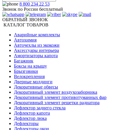
8 800 234 22 53
Звонок по России бесплатный
ОБРАТНЫЙ ЗВОНОК
КАТАЛОГ ТОВАРОВ
Аварийные комплекты
Автохимия
Авточехлы из экокожи
Аксессуары интерьера
Амортизаторы капота
Багажник
Боксы на крышу
Брызговики
Велокрепления
Дверные молдинги
Декоративные обвесы
Декоративный элемент воздухозаборника
Декоративный элемент противотуманных фар
Декоративный элемент решетки радиатора
Дефлектор заднего стекла
Дефлектор капота
Дефлектор люка
Дефлекторы
Дефлекторы окон