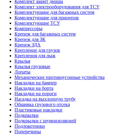
Комплект защит днища
Комплект электрооборудования для ТСУ
Комплектующие для багажных систем
Комплектующие для прицепов
Комплектующие ТСУ
Компрессоры
Крепеж для багажных систем
Крепеж для ЗК
Крепеж ЗДА
Крепление для грузов
Крепления для лыж
Крылья
Крылья грузовые
Лопаты
Механические противоугонные устройства
Накладки на бампер
Накладки на борта
Накладки на пороги
Насадка на выхлопную трубу
Обшивка грузового отсека
Пластиковые накладки
Подкрылки
Подкрылки с шумоизоляцией
Подлокотники
Поперечины