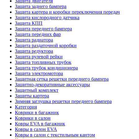
Защита двигателя
Защита заднего бампера
Защита картера и коробки переключения передач
Защита кислородного датчика
Защита КПП
Защита переднего бампера
Защита передних фар
Защита радиатора
Защита раздаточной коробки
Защита редуктора
Защита рулевой рейки
Защита топливных трубок
Защита трубок кондиционера
Защита электромотора
Защитная сетка решетки переднего бампера
Защитно-декоративные аксессуары
Защитный комплект
Защиты картера
Зимняя заглушка решетки переднего бампера
Категория
Коврики в багажник
Коврики в салон
Ковры EVA в багажник
Ковры в салон EVA
Ковры в салон с текстильным кантом