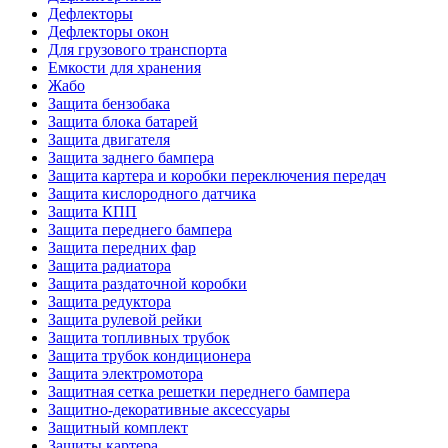
Дефлекторы
Дефлекторы окон
Для грузового транспорта
Емкости для хранения
Жабо
Защита бензобака
Защита блока батарей
Защита двигателя
Защита заднего бампера
Защита картера и коробки переключения передач
Защита кислородного датчика
Защита КПП
Защита переднего бампера
Защита передних фар
Защита радиатора
Защита раздаточной коробки
Защита редуктора
Защита рулевой рейки
Защита топливных трубок
Защита трубок кондиционера
Защита электромотора
Защитная сетка решетки переднего бампера
Защитно-декоративные аксессуары
Защитный комплект
Защиты картера