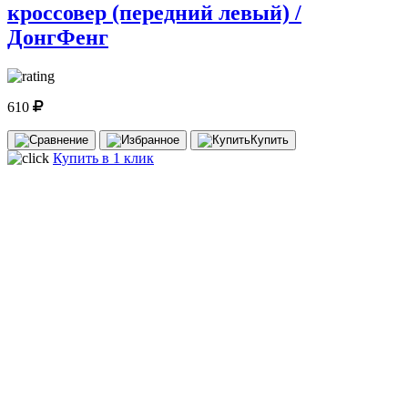
кроссовер (передний левый) /
ДонгФенг
610
Купить
Купить в 1 клик