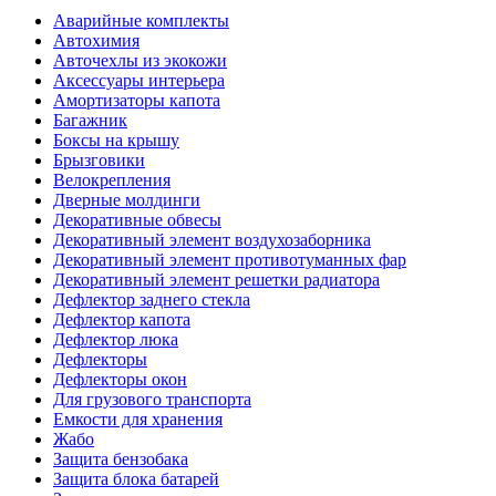
Аварийные комплекты
Автохимия
Авточехлы из экокожи
Аксессуары интерьера
Амортизаторы капота
Багажник
Боксы на крышу
Брызговики
Велокрепления
Дверные молдинги
Декоративные обвесы
Декоративный элемент воздухозаборника
Декоративный элемент противотуманных фар
Декоративный элемент решетки радиатора
Дефлектор заднего стекла
Дефлектор капота
Дефлектор люка
Дефлекторы
Дефлекторы окон
Для грузового транспорта
Емкости для хранения
Жабо
Защита бензобака
Защита блока батарей