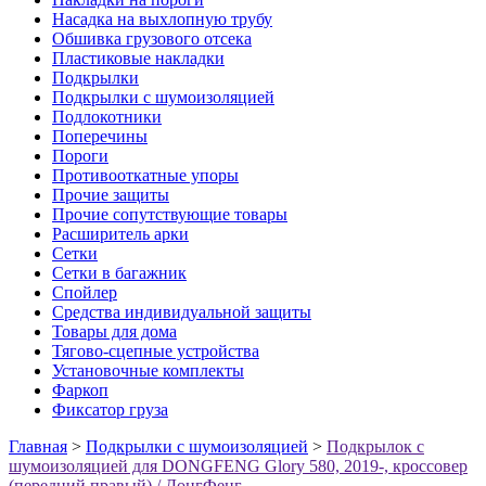
Насадка на выхлопную трубу
Обшивка грузового отсека
Пластиковые накладки
Подкрылки
Подкрылки с шумоизоляцией
Подлокотники
Поперечины
Пороги
Противооткатные упоры
Прочие защиты
Прочие сопутствующие товары
Расширитель арки
Сетки
Сетки в багажник
Спойлер
Средства индивидуальной защиты
Товары для дома
Тягово-сцепные устройства
Установочные комплекты
Фаркоп
Фиксатор груза
Главная
>
Подкрылки с шумоизоляцией
>
Подкрылок с
шумоизоляцией для DONGFENG Glory 580, 2019-, кроссовер
(передний правый) / ДонгФенг