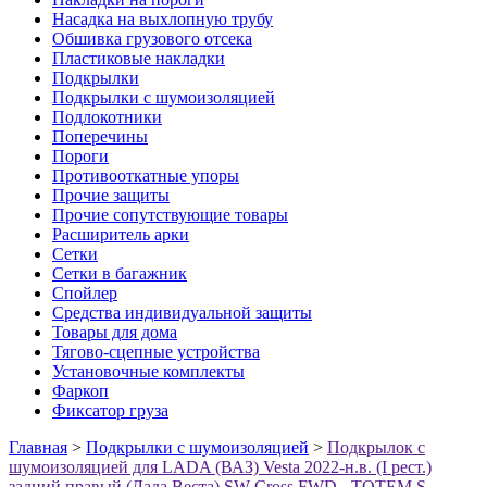
Насадка на выхлопную трубу
Обшивка грузового отсека
Пластиковые накладки
Подкрылки
Подкрылки с шумоизоляцией
Подлокотники
Поперечины
Пороги
Противооткатные упоры
Прочие защиты
Прочие сопутствующие товары
Расширитель арки
Сетки
Сетки в багажник
Спойлер
Средства индивидуальной защиты
Товары для дома
Тягово-сцепные устройства
Установочные комплекты
Фаркоп
Фиксатор груза
Главная
>
Подкрылки с шумоизоляцией
>
Подкрылок с
шумоизоляцией для LADA (ВАЗ) Vesta 2022-н.в. (I рест.)
задний правый (Лада Веста) SW Cross FWD - TOTEM.S