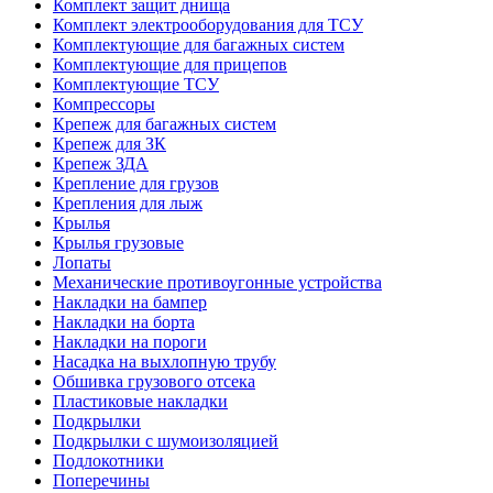
Комплект защит днища
Комплект электрооборудования для ТСУ
Комплектующие для багажных систем
Комплектующие для прицепов
Комплектующие ТСУ
Компрессоры
Крепеж для багажных систем
Крепеж для ЗК
Крепеж ЗДА
Крепление для грузов
Крепления для лыж
Крылья
Крылья грузовые
Лопаты
Механические противоугонные устройства
Накладки на бампер
Накладки на борта
Накладки на пороги
Насадка на выхлопную трубу
Обшивка грузового отсека
Пластиковые накладки
Подкрылки
Подкрылки с шумоизоляцией
Подлокотники
Поперечины