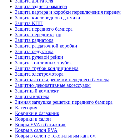
Защита двигателя
Защита заднего бампера
Защита картера и коробки переключения передач
Защита кислородного датчика
Защита КПП
Защита переднего бампера
Защита передних фар
Защита радиатора
Защита раздаточной коробки
Защита редуктора
Защита рулевой рейки
Защита топливных трубок
Защита трубок кондиционера
Защита электромотора
Защитная сетка решетки переднего бампера
Защитно-декоративные аксессуары
Защитный комплект
Защиты картера
Зимняя заглушка решетки переднего бампера
Категория
Коврики в багажник
Коврики в салон
Ковры EVA в багажник
Ковры в салон EVA
Ковры в салон с текстильным кантом