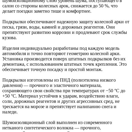
шумоизоляционному слою уровень шума, поступающего в
салон со стороны колесных арок, снижается до 50 %, что
делает поездки заметно тише и комфортнее.
Подкрылки обеспечивают надежную защиту колесной арки от
песка, грязи, воды, камней и дорожных реагентов. Они
препятствуют развитию коррозии и продлевают срок службы
кузова.
Изделия индивидуально разработаны под каждую модель
автомобиля и точно повторяют геометрию колесной арки.
Установка производится поверх штатных подкрылков без их
демонтажа, с использованием штатных точек крепления. Это
обеспечивает точную посадку и простой монтаж.
Подкрылки изготовлены из ПНД (полиэтилена низкого
давления) — прочного и эластичного материала,
сохраняющего свои свойства при температурах от −50 °C до
+50 °C. Материал устойчив к ударам, воздействию влаги,
соли, дорожных реагентов и других агрессивных сред, не
трескается на морозе и препятствует налипанию снега и
наледи.
Шумоизоляционный слой выполнен из современного
нетканого синтетического волокна — прочного,