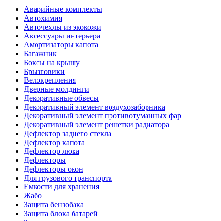
Аварийные комплекты
Автохимия
Авточехлы из экокожи
Аксессуары интерьера
Амортизаторы капота
Багажник
Боксы на крышу
Брызговики
Велокрепления
Дверные молдинги
Декоративные обвесы
Декоративный элемент воздухозаборника
Декоративный элемент противотуманных фар
Декоративный элемент решетки радиатора
Дефлектор заднего стекла
Дефлектор капота
Дефлектор люка
Дефлекторы
Дефлекторы окон
Для грузового транспорта
Емкости для хранения
Жабо
Защита бензобака
Защита блока батарей