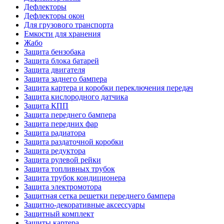
Дефлекторы
Дефлекторы окон
Для грузового транспорта
Емкости для хранения
Жабо
Защита бензобака
Защита блока батарей
Защита двигателя
Защита заднего бампера
Защита картера и коробки переключения передач
Защита кислородного датчика
Защита КПП
Защита переднего бампера
Защита передних фар
Защита радиатора
Защита раздаточной коробки
Защита редуктора
Защита рулевой рейки
Защита топливных трубок
Защита трубок кондиционера
Защита электромотора
Защитная сетка решетки переднего бампера
Защитно-декоративные аксессуары
Защитный комплект
Защиты картера