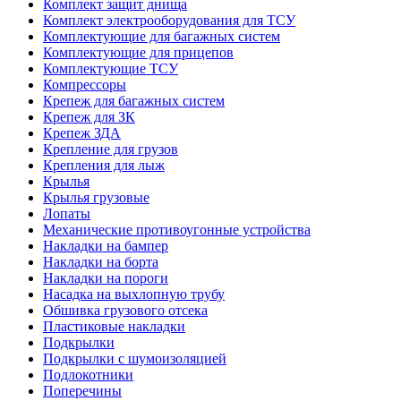
Комплект защит днища
Комплект электрооборудования для ТСУ
Комплектующие для багажных систем
Комплектующие для прицепов
Комплектующие ТСУ
Компрессоры
Крепеж для багажных систем
Крепеж для ЗК
Крепеж ЗДА
Крепление для грузов
Крепления для лыж
Крылья
Крылья грузовые
Лопаты
Механические противоугонные устройства
Накладки на бампер
Накладки на борта
Накладки на пороги
Насадка на выхлопную трубу
Обшивка грузового отсека
Пластиковые накладки
Подкрылки
Подкрылки с шумоизоляцией
Подлокотники
Поперечины