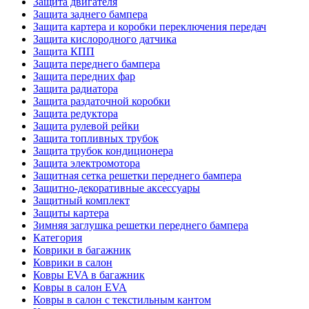
Защита двигателя
Защита заднего бампера
Защита картера и коробки переключения передач
Защита кислородного датчика
Защита КПП
Защита переднего бампера
Защита передних фар
Защита радиатора
Защита раздаточной коробки
Защита редуктора
Защита рулевой рейки
Защита топливных трубок
Защита трубок кондиционера
Защита электромотора
Защитная сетка решетки переднего бампера
Защитно-декоративные аксессуары
Защитный комплект
Защиты картера
Зимняя заглушка решетки переднего бампера
Категория
Коврики в багажник
Коврики в салон
Ковры EVA в багажник
Ковры в салон EVA
Ковры в салон с текстильным кантом