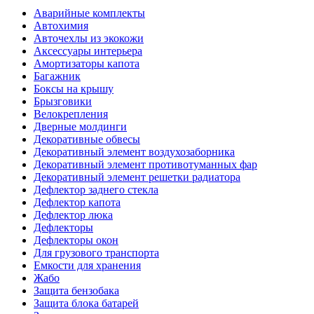
Аварийные комплекты
Автохимия
Авточехлы из экокожи
Аксессуары интерьера
Амортизаторы капота
Багажник
Боксы на крышу
Брызговики
Велокрепления
Дверные молдинги
Декоративные обвесы
Декоративный элемент воздухозаборника
Декоративный элемент противотуманных фар
Декоративный элемент решетки радиатора
Дефлектор заднего стекла
Дефлектор капота
Дефлектор люка
Дефлекторы
Дефлекторы окон
Для грузового транспорта
Емкости для хранения
Жабо
Защита бензобака
Защита блока батарей