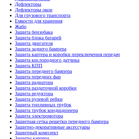
Дефлекторы
Дефлекторы окон
Для грузового транспорта
Емкости для хранения
Жабо
Защита бензобака
Защита блока батарей
Защита двигателя
Защита заднего бампера
Защита картера и коробки переключения передач
Защита кислородного датчика
Защита КПП
Защита переднего бампера
Защита передних фар
Защита радиатора
Защита раздаточной коробки
Защита редуктора
Защита рулевой рейки
Защита топливных трубок
Защита трубок кондиционера
Защита электромотора
Защитная сетка решетки переднего бампера
Защитно-декоративные аксессуары
Защитный комплект
Защиты картера