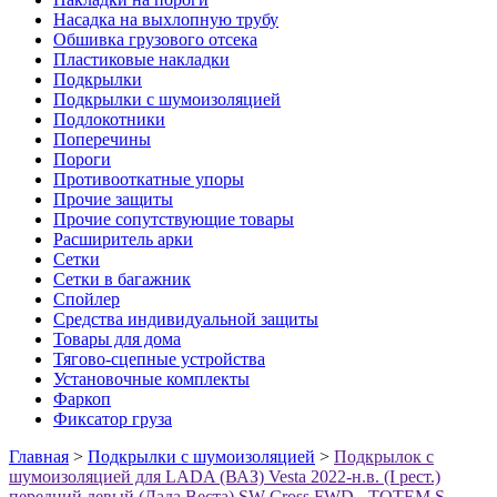
Насадка на выхлопную трубу
Обшивка грузового отсека
Пластиковые накладки
Подкрылки
Подкрылки с шумоизоляцией
Подлокотники
Поперечины
Пороги
Противооткатные упоры
Прочие защиты
Прочие сопутствующие товары
Расширитель арки
Сетки
Сетки в багажник
Спойлер
Средства индивидуальной защиты
Товары для дома
Тягово-сцепные устройства
Установочные комплекты
Фаркоп
Фиксатор груза
Главная
>
Подкрылки с шумоизоляцией
>
Подкрылок с
шумоизоляцией для LADA (ВАЗ) Vesta 2022-н.в. (I рест.)
передний левый (Лада Веста) SW Cross FWD - TOTEM.S