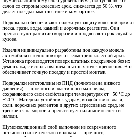
шумоизоляционному слою уровень шума, поступающего в
салон со стороны колесных арок, снижается до 50 %, что
делает поездки заметно тише и комфортнее.
Подкрылки обеспечивают надежную защиту колесной арки от
песка, грязи, воды, камней и дорожных реагентов. Они
препятствуют развитию коррозии и продлевают срок службы
кузова.
Изделия индивидуально разработаны под каждую модель
автомобиля и точно повторяют геометрию колесной арки.
Установка производится поверх штатных подкрылков без их
демонтажа, с использованием штатных точек крепления. Это
обеспечивает точную посадку и простой монтаж.
Подкрылки изготовлены из ПНД (полиэтилена низкого
давления) — прочного и эластичного материала,
сохраняющего свои свойства при температурах от −50 °C до
+50 °C. Материал устойчив к ударам, воздействию влаги,
соли, дорожных реагентов и других агрессивных сред, не
трескается на морозе и препятствует налипанию снега и
наледи.
Шумоизоляционный слой выполнен из современного
нетканого синтетического волокна — прочного,