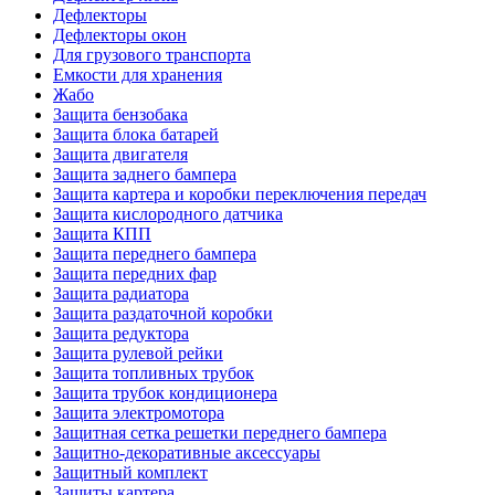
Дефлекторы
Дефлекторы окон
Для грузового транспорта
Емкости для хранения
Жабо
Защита бензобака
Защита блока батарей
Защита двигателя
Защита заднего бампера
Защита картера и коробки переключения передач
Защита кислородного датчика
Защита КПП
Защита переднего бампера
Защита передних фар
Защита радиатора
Защита раздаточной коробки
Защита редуктора
Защита рулевой рейки
Защита топливных трубок
Защита трубок кондиционера
Защита электромотора
Защитная сетка решетки переднего бампера
Защитно-декоративные аксессуары
Защитный комплект
Защиты картера