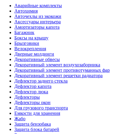
Аварийные комплекты
Автохимия
Авточехлы из экокожи
Аксессуары интерьера
Амортизаторы капота
Багажник
Боксы на крышу
Брызговики
Велокрепления
Дверные молдинги
Декоративные обвесы
Декоративный элемент воздухозаборника
Декоративный элемент противотуманных фар
Декоративный элемент решетки радиатора
Дефлектор заднего стекла
Дефлектор капота
Дефлектор люка
Дефлекторы
Дефлекторы окон
Для грузового транспорта
Емкости для хранения
Жабо
Защита бензобака
Защита блока батарей