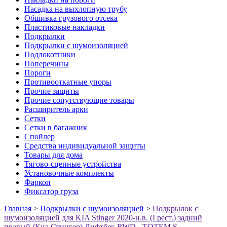
Насадка на выхлопную трубу
Обшивка грузового отсека
Пластиковые накладки
Подкрылки
Подкрылки с шумоизоляцией
Подлокотники
Поперечины
Пороги
Противооткатные упоры
Прочие защиты
Прочие сопутствующие товары
Расширитель арки
Сетки
Сетки в багажник
Спойлер
Средства индивидуальной защиты
Товары для дома
Тягово-сцепные устройства
Установочные комплекты
Фаркоп
Фиксатор груза
Главная
>
Подкрылки с шумоизоляцией
>
Подкрылок с
шумоизоляцией для KIA Stinger 2020-н.в. (I рест.) задний
правый (Киа Стингер) Лифтбек RWD - TOTEM.S