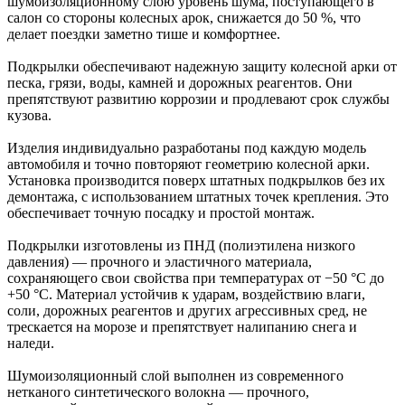
шумоизоляционному слою уровень шума, поступающего в
салон со стороны колесных арок, снижается до 50 %, что
делает поездки заметно тише и комфортнее.
Подкрылки обеспечивают надежную защиту колесной арки от
песка, грязи, воды, камней и дорожных реагентов. Они
препятствуют развитию коррозии и продлевают срок службы
кузова.
Изделия индивидуально разработаны под каждую модель
автомобиля и точно повторяют геометрию колесной арки.
Установка производится поверх штатных подкрылков без их
демонтажа, с использованием штатных точек крепления. Это
обеспечивает точную посадку и простой монтаж.
Подкрылки изготовлены из ПНД (полиэтилена низкого
давления) — прочного и эластичного материала,
сохраняющего свои свойства при температурах от −50 °C до
+50 °C. Материал устойчив к ударам, воздействию влаги,
соли, дорожных реагентов и других агрессивных сред, не
трескается на морозе и препятствует налипанию снега и
наледи.
Шумоизоляционный слой выполнен из современного
нетканого синтетического волокна — прочного,