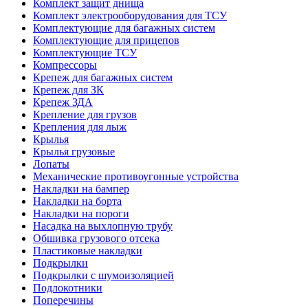
Комплект защит днища
Комплект электрооборудования для ТСУ
Комплектующие для багажных систем
Комплектующие для прицепов
Комплектующие ТСУ
Компрессоры
Крепеж для багажных систем
Крепеж для ЗК
Крепеж ЗДА
Крепление для грузов
Крепления для лыж
Крылья
Крылья грузовые
Лопаты
Механические противоугонные устройства
Накладки на бампер
Накладки на борта
Накладки на пороги
Насадка на выхлопную трубу
Обшивка грузового отсека
Пластиковые накладки
Подкрылки
Подкрылки с шумоизоляцией
Подлокотники
Поперечины