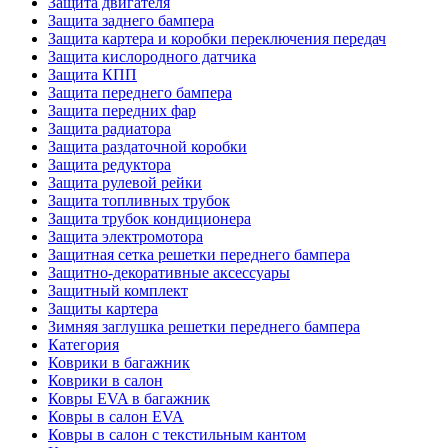
Защита двигателя
Защита заднего бампера
Защита картера и коробки переключения передач
Защита кислородного датчика
Защита КПП
Защита переднего бампера
Защита передних фар
Защита радиатора
Защита раздаточной коробки
Защита редуктора
Защита рулевой рейки
Защита топливных трубок
Защита трубок кондиционера
Защита электромотора
Защитная сетка решетки переднего бампера
Защитно-декоративные аксессуары
Защитный комплект
Защиты картера
Зимняя заглушка решетки переднего бампера
Категория
Коврики в багажник
Коврики в салон
Ковры EVA в багажник
Ковры в салон EVA
Ковры в салон с текстильным кантом