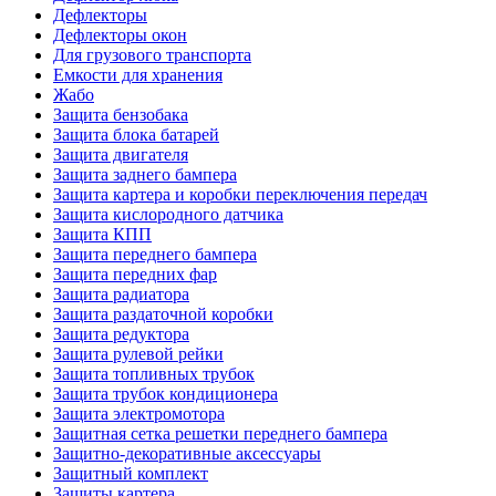
Дефлекторы
Дефлекторы окон
Для грузового транспорта
Емкости для хранения
Жабо
Защита бензобака
Защита блока батарей
Защита двигателя
Защита заднего бампера
Защита картера и коробки переключения передач
Защита кислородного датчика
Защита КПП
Защита переднего бампера
Защита передних фар
Защита радиатора
Защита раздаточной коробки
Защита редуктора
Защита рулевой рейки
Защита топливных трубок
Защита трубок кондиционера
Защита электромотора
Защитная сетка решетки переднего бампера
Защитно-декоративные аксессуары
Защитный комплект
Защиты картера