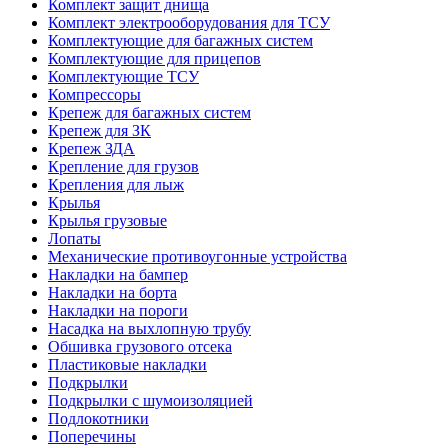
Комплект защит днища
Комплект электрооборудования для ТСУ
Комплектующие для багажных систем
Комплектующие для прицепов
Комплектующие ТСУ
Компрессоры
Крепеж для багажных систем
Крепеж для ЗК
Крепеж ЗДА
Крепление для грузов
Крепления для лыж
Крылья
Крылья грузовые
Лопаты
Механические противоугонные устройства
Накладки на бампер
Накладки на борта
Накладки на пороги
Насадка на выхлопную трубу
Обшивка грузового отсека
Пластиковые накладки
Подкрылки
Подкрылки с шумоизоляцией
Подлокотники
Поперечины