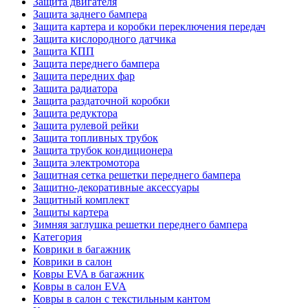
Защита двигателя
Защита заднего бампера
Защита картера и коробки переключения передач
Защита кислородного датчика
Защита КПП
Защита переднего бампера
Защита передних фар
Защита радиатора
Защита раздаточной коробки
Защита редуктора
Защита рулевой рейки
Защита топливных трубок
Защита трубок кондиционера
Защита электромотора
Защитная сетка решетки переднего бампера
Защитно-декоративные аксессуары
Защитный комплект
Защиты картера
Зимняя заглушка решетки переднего бампера
Категория
Коврики в багажник
Коврики в салон
Ковры EVA в багажник
Ковры в салон EVA
Ковры в салон с текстильным кантом