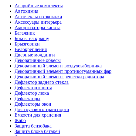
Аварийные комплекты
Автохимия
Авточехлы из экокожи
Аксессуары интерьера
Амортизаторы капота
Багажник
Боксы на крышу
Брызговики
Велокрепления
Дверные молдинги
Декоративные обвесы
Декоративный элемент воздухозаборника
Декоративный элемент противотуманных фар
Декоративный элемент решетки радиатора
Дефлектор заднего стекла
Дефлектор капота
Дефлектор люка
Дефлекторы
Дефлекторы окон
Для грузового транспорта
Емкости для хранения
Жабо
Защита бензобака
Защита блока батарей