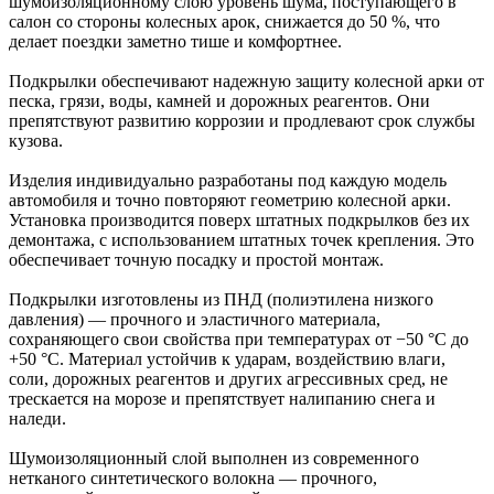
шумоизоляционному слою уровень шума, поступающего в
салон со стороны колесных арок, снижается до 50 %, что
делает поездки заметно тише и комфортнее.
Подкрылки обеспечивают надежную защиту колесной арки от
песка, грязи, воды, камней и дорожных реагентов. Они
препятствуют развитию коррозии и продлевают срок службы
кузова.
Изделия индивидуально разработаны под каждую модель
автомобиля и точно повторяют геометрию колесной арки.
Установка производится поверх штатных подкрылков без их
демонтажа, с использованием штатных точек крепления. Это
обеспечивает точную посадку и простой монтаж.
Подкрылки изготовлены из ПНД (полиэтилена низкого
давления) — прочного и эластичного материала,
сохраняющего свои свойства при температурах от −50 °C до
+50 °C. Материал устойчив к ударам, воздействию влаги,
соли, дорожных реагентов и других агрессивных сред, не
трескается на морозе и препятствует налипанию снега и
наледи.
Шумоизоляционный слой выполнен из современного
нетканого синтетического волокна — прочного,