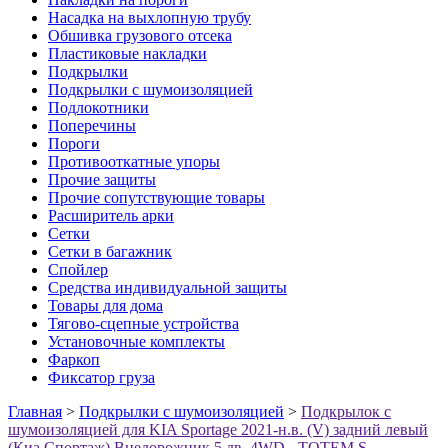
Насадка на выхлопную трубу
Обшивка грузового отсека
Пластиковые накладки
Подкрылки
Подкрылки с шумоизоляцией
Подлокотники
Поперечины
Пороги
Противооткатные упоры
Прочие защиты
Прочие сопутствующие товары
Расширитель арки
Сетки
Сетки в багажник
Спойлер
Средства индивидуальной защиты
Товары для дома
Тягово-сцепные устройства
Установочные комплекты
Фаркоп
Фиксатор груза
Главная
>
Подкрылки с шумоизоляцией
>
Подкрылок с
шумоизоляцией для KIA Sportage 2021-н.в. (V) задний левый
(Киа Спортаж) Внедорожник 5 дв. 4WD - TOTEM.S