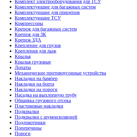
Комплект электрооборудования для ТСУ
Комплектующие для багажных систем
Комплектующие для прицепов
Комплектующие ТСУ
Компрессоры
Крепеж для багажных систем
Крепеж для ЗК
Крепеж ЗДА
Крепление для грузов
Крепления для лыж
Крылья
Крылья грузовые
Лопаты
Механические противоугонные устройства
Накладки на бампер
Накладки на борта
Накладки на пороги
Насадка на выхлопную трубу
Обшивка грузового отсека
Пластиковые накладки
Подкрылки
Подкрылки с шумоизоляцией
Подлокотники
Поперечины
Пороги