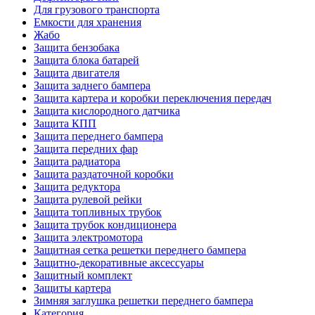
Для грузового транспорта
Емкости для хранения
Жабо
Защита бензобака
Защита блока батарей
Защита двигателя
Защита заднего бампера
Защита картера и коробки переключения передач
Защита кислородного датчика
Защита КПП
Защита переднего бампера
Защита передних фар
Защита радиатора
Защита раздаточной коробки
Защита редуктора
Защита рулевой рейки
Защита топливных трубок
Защита трубок кондиционера
Защита электромотора
Защитная сетка решетки переднего бампера
Защитно-декоративные аксессуары
Защитный комплект
Защиты картера
Зимняя заглушка решетки переднего бампера
Категория