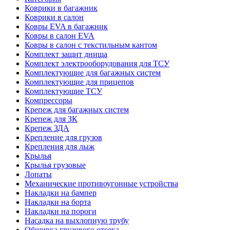
Коврики в багажник
Коврики в салон
Ковры EVA в багажник
Ковры в салон EVA
Ковры в салон с текстильным кантом
Комплект защит днища
Комплект электрооборудования для ТСУ
Комплектующие для багажных систем
Комплектующие для прицепов
Комплектующие ТСУ
Компрессоры
Крепеж для багажных систем
Крепеж для ЗК
Крепеж ЗДА
Крепление для грузов
Крепления для лыж
Крылья
Крылья грузовые
Лопаты
Механические противоугонные устройства
Накладки на бампер
Накладки на борта
Накладки на пороги
Насадка на выхлопную трубу
Обшивка грузового отсека