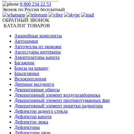
8 800 234 22 53
Звонок по России бесплатный
ОБРАТНЫЙ ЗВОНОК
КАТАЛОГ ТОВАРОВ
Аварийные комплекты
Автохимия
Авточехлы из экокожи
Аксессуары интерьера
Амортизаторы капота
Багажник
Боксы на крышу
Брызговики
Велокрепления
Дверные молдинги
Декоративные обвесы
Декоративный элемент воздухозаборника
Декоративный элемент противотуманных фар
Декоративный элемент решетки радиатора
Дефлектор заднего стекла
Дефлектор капота
Дефлектор люка
Дефлекторы
Дефлекторы окон