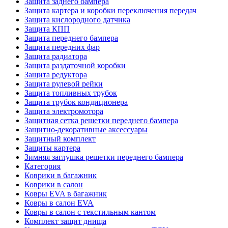
Защита заднего бампера
Защита картера и коробки переключения передач
Защита кислородного датчика
Защита КПП
Защита переднего бампера
Защита передних фар
Защита радиатора
Защита раздаточной коробки
Защита редуктора
Защита рулевой рейки
Защита топливных трубок
Защита трубок кондиционера
Защита электромотора
Защитная сетка решетки переднего бампера
Защитно-декоративные аксессуары
Защитный комплект
Защиты картера
Зимняя заглушка решетки переднего бампера
Категория
Коврики в багажник
Коврики в салон
Ковры EVA в багажник
Ковры в салон EVA
Ковры в салон с текстильным кантом
Комплект защит днища