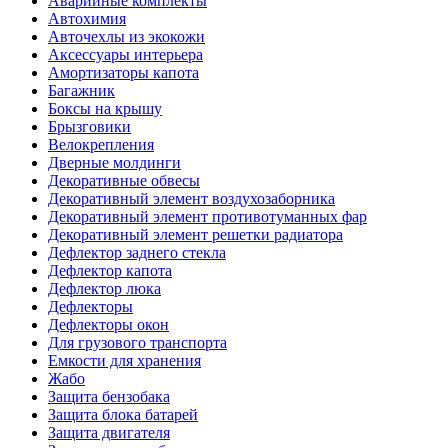
Аварийные комплекты
Автохимия
Авточехлы из экокожи
Аксессуары интерьера
Амортизаторы капота
Багажник
Боксы на крышу
Брызговики
Велокрепления
Дверные молдинги
Декоративные обвесы
Декоративный элемент воздухозаборника
Декоративный элемент противотуманных фар
Декоративный элемент решетки радиатора
Дефлектор заднего стекла
Дефлектор капота
Дефлектор люка
Дефлекторы
Дефлекторы окон
Для грузового транспорта
Емкости для хранения
Жабо
Защита бензобака
Защита блока батарей
Защита двигателя