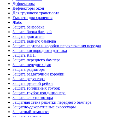
Дефлекторы
Дефлекторы окон
Для грузового транспорта
Емкости для хранения
Жабо
Защита бензобака
Защита блока батарей
Защита двигателя
Защита заднего бампера
Защита картера и коробки переключения передач
Защита кислородного датчика
Защита КПП
Защита переднего бампера
Защита передних фар
Защита радиатора
Защита раздаточной коробки
Защита редуктора
Защита рулевой рейки
Защита топливных трубок
Защита трубок кондиционера
Защита электромотора
Защитная сетка решетки переднего бампера
Защитно-декоративные аксессуары
Защитный комплект
Защиты картера