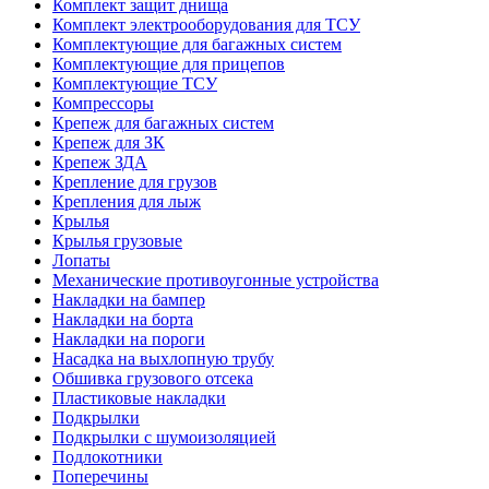
Комплект защит днища
Комплект электрооборудования для ТСУ
Комплектующие для багажных систем
Комплектующие для прицепов
Комплектующие ТСУ
Компрессоры
Крепеж для багажных систем
Крепеж для ЗК
Крепеж ЗДА
Крепление для грузов
Крепления для лыж
Крылья
Крылья грузовые
Лопаты
Механические противоугонные устройства
Накладки на бампер
Накладки на борта
Накладки на пороги
Насадка на выхлопную трубу
Обшивка грузового отсека
Пластиковые накладки
Подкрылки
Подкрылки с шумоизоляцией
Подлокотники
Поперечины