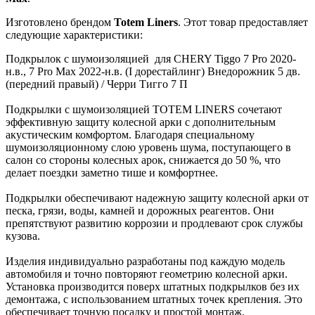
Изготовлено брендом
Totem Liners
. Этот товар предоставляет
следующие характеристики:
Подкрылок с шумоизоляцией для CHERY Tiggo 7 Pro 2020-
н.в., 7 Pro Max 2022-н.в. (I дорестайлинг) Внедорожник 5 дв.
(передний правый) / Черри Тигго 7 П
Подкрылки с шумоизоляцией TOTEM LINERS сочетают
эффективную защиту колесной арки с дополнительным
акустическим комфортом. Благодаря специальному
шумоизоляционному слою уровень шума, поступающего в
салон со стороны колесных арок, снижается до 50 %, что
делает поездки заметно тише и комфортнее.
Подкрылки обеспечивают надежную защиту колесной арки от
песка, грязи, воды, камней и дорожных реагентов. Они
препятствуют развитию коррозии и продлевают срок службы
кузова.
Изделия индивидуально разработаны под каждую модель
автомобиля и точно повторяют геометрию колесной арки.
Установка производится поверх штатных подкрылков без их
демонтажа, с использованием штатных точек крепления. Это
обеспечивает точную посадку и простой монтаж.