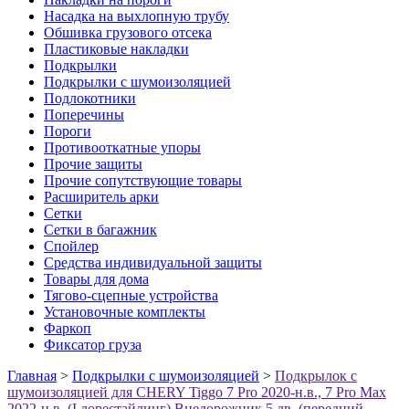
Насадка на выхлопную трубу
Обшивка грузового отсека
Пластиковые накладки
Подкрылки
Подкрылки с шумоизоляцией
Подлокотники
Поперечины
Пороги
Противооткатные упоры
Прочие защиты
Прочие сопутствующие товары
Расширитель арки
Сетки
Сетки в багажник
Спойлер
Средства индивидуальной защиты
Товары для дома
Тягово-сцепные устройства
Установочные комплекты
Фаркоп
Фиксатор груза
Главная
>
Подкрылки с шумоизоляцией
>
Подкрылок с
шумоизоляцией для CHERY Tiggo 7 Pro 2020-н.в., 7 Pro Max
2022-н.в. (I дорестайлинг) Внедорожник 5 дв. (передний