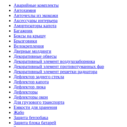
Аварийные комплекты
Автохимия
Авточехлы из экокожи
Аксессуары интерьера
Амортизаторы капота
Багажник
Боксы на крышу
Брызговики
Велокрепления
Дверные молдинги
Декоративные обвесы
Декоративный элемент воздухозаборника
Декоративный элемент противотуманных фар
Декоративный элемент решетки радиатора
Дефлектор заднего стекла
Дефлектор капота
Дефлектор люка
Дефлекторы
Дефлекторы окон
Для грузового транспорта
Емкости для хранения
Жабо
Защита бензобака
Защита блока батарей