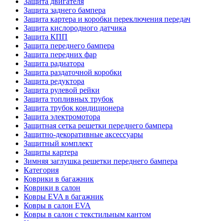
Защита двигателя
Защита заднего бампера
Защита картера и коробки переключения передач
Защита кислородного датчика
Защита КПП
Защита переднего бампера
Защита передних фар
Защита радиатора
Защита раздаточной коробки
Защита редуктора
Защита рулевой рейки
Защита топливных трубок
Защита трубок кондиционера
Защита электромотора
Защитная сетка решетки переднего бампера
Защитно-декоративные аксессуары
Защитный комплект
Защиты картера
Зимняя заглушка решетки переднего бампера
Категория
Коврики в багажник
Коврики в салон
Ковры EVA в багажник
Ковры в салон EVA
Ковры в салон с текстильным кантом