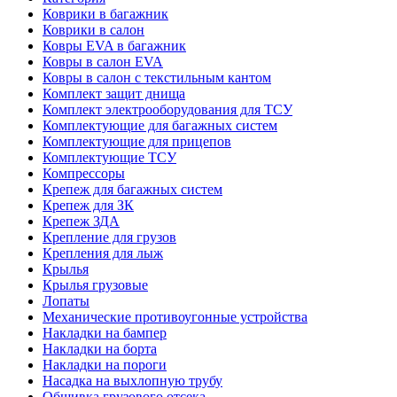
Коврики в багажник
Коврики в салон
Ковры EVA в багажник
Ковры в салон EVA
Ковры в салон с текстильным кантом
Комплект защит днища
Комплект электрооборудования для ТСУ
Комплектующие для багажных систем
Комплектующие для прицепов
Комплектующие ТСУ
Компрессоры
Крепеж для багажных систем
Крепеж для ЗК
Крепеж ЗДА
Крепление для грузов
Крепления для лыж
Крылья
Крылья грузовые
Лопаты
Механические противоугонные устройства
Накладки на бампер
Накладки на борта
Накладки на пороги
Насадка на выхлопную трубу
Обшивка грузового отсека