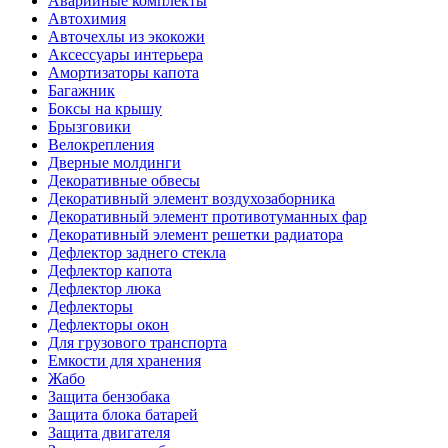
Аварийные комплекты
Автохимия
Авточехлы из экокожи
Аксессуары интерьера
Амортизаторы капота
Багажник
Боксы на крышу
Брызговики
Велокрепления
Дверные молдинги
Декоративные обвесы
Декоративный элемент воздухозаборника
Декоративный элемент противотуманных фар
Декоративный элемент решетки радиатора
Дефлектор заднего стекла
Дефлектор капота
Дефлектор люка
Дефлекторы
Дефлекторы окон
Для грузового транспорта
Емкости для хранения
Жабо
Защита бензобака
Защита блока батарей
Защита двигателя