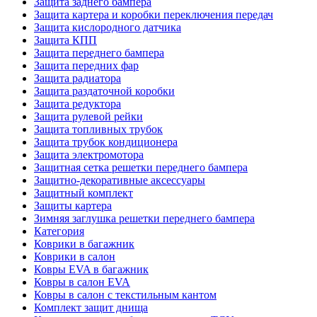
Защита заднего бампера
Защита картера и коробки переключения передач
Защита кислородного датчика
Защита КПП
Защита переднего бампера
Защита передних фар
Защита радиатора
Защита раздаточной коробки
Защита редуктора
Защита рулевой рейки
Защита топливных трубок
Защита трубок кондиционера
Защита электромотора
Защитная сетка решетки переднего бампера
Защитно-декоративные аксессуары
Защитный комплект
Защиты картера
Зимняя заглушка решетки переднего бампера
Категория
Коврики в багажник
Коврики в салон
Ковры EVA в багажник
Ковры в салон EVA
Ковры в салон с текстильным кантом
Комплект защит днища