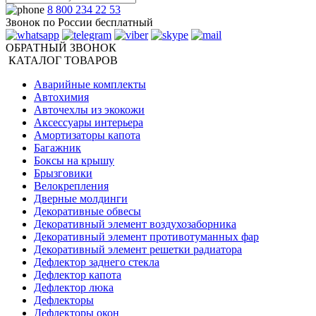
8 800 234 22 53
Звонок по России бесплатный
ОБРАТНЫЙ ЗВОНОК
КАТАЛОГ ТОВАРОВ
Аварийные комплекты
Автохимия
Авточехлы из экокожи
Аксессуары интерьера
Амортизаторы капота
Багажник
Боксы на крышу
Брызговики
Велокрепления
Дверные молдинги
Декоративные обвесы
Декоративный элемент воздухозаборника
Декоративный элемент противотуманных фар
Декоративный элемент решетки радиатора
Дефлектор заднего стекла
Дефлектор капота
Дефлектор люка
Дефлекторы
Дефлекторы окон