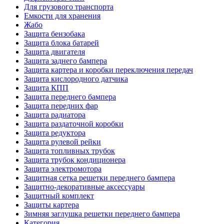
Для грузового транспорта
Емкости для хранения
Жабо
Защита бензобака
Защита блока батарей
Защита двигателя
Защита заднего бампера
Защита картера и коробки переключения передач
Защита кислородного датчика
Защита КПП
Защита переднего бампера
Защита передних фар
Защита радиатора
Защита раздаточной коробки
Защита редуктора
Защита рулевой рейки
Защита топливных трубок
Защита трубок кондиционера
Защита электромотора
Защитная сетка решетки переднего бампера
Защитно-декоративные аксессуары
Защитный комплект
Защиты картера
Зимняя заглушка решетки переднего бампера
Категория