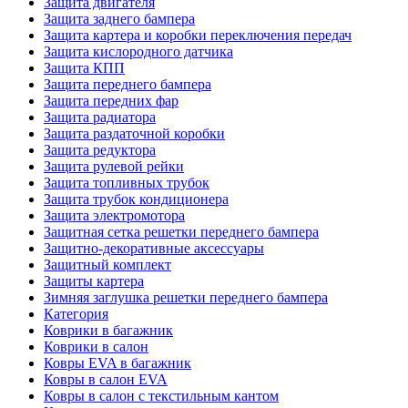
Защита двигателя
Защита заднего бампера
Защита картера и коробки переключения передач
Защита кислородного датчика
Защита КПП
Защита переднего бампера
Защита передних фар
Защита радиатора
Защита раздаточной коробки
Защита редуктора
Защита рулевой рейки
Защита топливных трубок
Защита трубок кондиционера
Защита электромотора
Защитная сетка решетки переднего бампера
Защитно-декоративные аксессуары
Защитный комплект
Защиты картера
Зимняя заглушка решетки переднего бампера
Категория
Коврики в багажник
Коврики в салон
Ковры EVA в багажник
Ковры в салон EVA
Ковры в салон с текстильным кантом