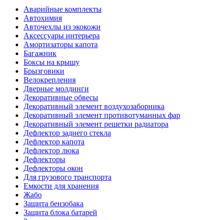
Аварийные комплекты
Автохимия
Авточехлы из экокожи
Аксессуары интерьера
Амортизаторы капота
Багажник
Боксы на крышу
Брызговики
Велокрепления
Дверные молдинги
Декоративные обвесы
Декоративный элемент воздухозаборника
Декоративный элемент противотуманных фар
Декоративный элемент решетки радиатора
Дефлектор заднего стекла
Дефлектор капота
Дефлектор люка
Дефлекторы
Дефлекторы окон
Для грузового транспорта
Емкости для хранения
Жабо
Защита бензобака
Защита блока батарей