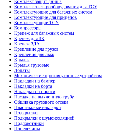
Комплект защит днища
Комплект электрооборудования для ТСУ
Комплектующие для багажных систем
Комплектующие для прицепов
Комплектующие ТСУ
Компрессоры
Крепеж для багажных систем
Крепеж для ЗК
Крепеж ЗДА
Крепление для грузов
Крепления для лыж
Крылья
Крылья грузовые
Лопаты
Механические противоугонные устройства
Накладки на бампер
Накладки на борта
Накладки на пороги
Насадка на выхлопную трубу
Обшивка грузового отсека
Пластиковые накладки
Подкрылки
Подкрылки с шумоизоляцией
Подлокотники
Поперечины