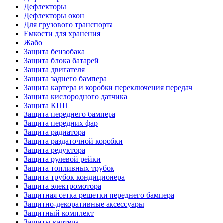
Дефлекторы
Дефлекторы окон
Для грузового транспорта
Емкости для хранения
Жабо
Защита бензобака
Защита блока батарей
Защита двигателя
Защита заднего бампера
Защита картера и коробки переключения передач
Защита кислородного датчика
Защита КПП
Защита переднего бампера
Защита передних фар
Защита радиатора
Защита раздаточной коробки
Защита редуктора
Защита рулевой рейки
Защита топливных трубок
Защита трубок кондиционера
Защита электромотора
Защитная сетка решетки переднего бампера
Защитно-декоративные аксессуары
Защитный комплект
Защиты картера