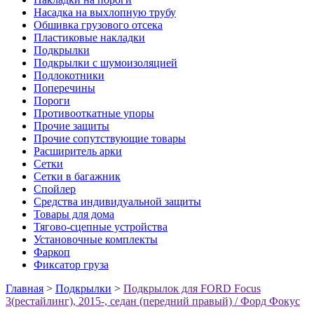
Насадка на выхлопную трубу
Обшивка грузового отсека
Пластиковые накладки
Подкрылки
Подкрылки с шумоизоляцией
Подлокотники
Поперечины
Пороги
Противооткатные упоры
Прочие защиты
Прочие сопутствующие товары
Расширитель арки
Сетки
Сетки в багажник
Спойлер
Средства индивидуальной защиты
Товары для дома
Тягово-сцепные устройства
Установочные комплекты
Фаркоп
Фиксатор груза
Главная
>
Подкрылки
>
Подкрылок для FORD Focus
3(рестайлинг), 2015-, седан (передний правый) / Форд Фокус