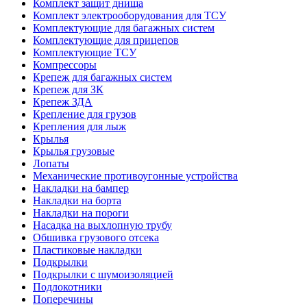
Комплект защит днища
Комплект электрооборудования для ТСУ
Комплектующие для багажных систем
Комплектующие для прицепов
Комплектующие ТСУ
Компрессоры
Крепеж для багажных систем
Крепеж для ЗК
Крепеж ЗДА
Крепление для грузов
Крепления для лыж
Крылья
Крылья грузовые
Лопаты
Механические противоугонные устройства
Накладки на бампер
Накладки на борта
Накладки на пороги
Насадка на выхлопную трубу
Обшивка грузового отсека
Пластиковые накладки
Подкрылки
Подкрылки с шумоизоляцией
Подлокотники
Поперечины