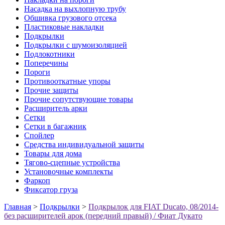
Насадка на выхлопную трубу
Обшивка грузового отсека
Пластиковые накладки
Подкрылки
Подкрылки с шумоизоляцией
Подлокотники
Поперечины
Пороги
Противооткатные упоры
Прочие защиты
Прочие сопутствующие товары
Расширитель арки
Сетки
Сетки в багажник
Спойлер
Средства индивидуальной защиты
Товары для дома
Тягово-сцепные устройства
Установочные комплекты
Фаркоп
Фиксатор груза
Главная
>
Подкрылки
>
Подкрылок для FIAT Ducato, 08/2014-
без расширителей арок (передний правый) / Фиат Дукато