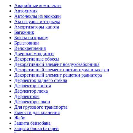
Аварийные комплекты
Автохимия
Авточехлы из экокожи
Аксессуары интерьера
Амортизаторы капота
Багажник
Боксы на крышу
Брызговики
Велокрепления
Дверные молдинги
Декоративные обвесы
Декоративный элемент воздухозаборника
Декоративный элемент противотуманных фар
Декоративный элемент решетки радиатора
Дефлектор заднего стекла
Дефлектор капота
Дефлектор люка
Дефлекторы
Дефлекторы окон
Для грузового транспорта
Емкости для хранения
Жабо
Защита бензобака
Защита блока батарей