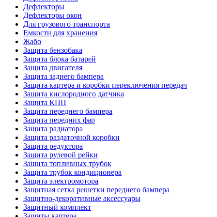
Дефлекторы
Дефлекторы окон
Для грузового транспорта
Емкости для хранения
Жабо
Защита бензобака
Защита блока батарей
Защита двигателя
Защита заднего бампера
Защита картера и коробки переключения передач
Защита кислородного датчика
Защита КПП
Защита переднего бампера
Защита передних фар
Защита радиатора
Защита раздаточной коробки
Защита редуктора
Защита рулевой рейки
Защита топливных трубок
Защита трубок кондиционера
Защита электромотора
Защитная сетка решетки переднего бампера
Защитно-декоративные аксессуары
Защитный комплект
Защиты картера