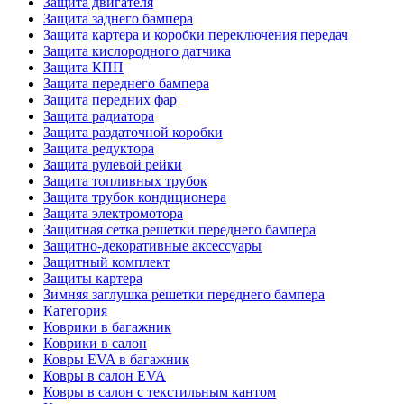
Защита двигателя
Защита заднего бампера
Защита картера и коробки переключения передач
Защита кислородного датчика
Защита КПП
Защита переднего бампера
Защита передних фар
Защита радиатора
Защита раздаточной коробки
Защита редуктора
Защита рулевой рейки
Защита топливных трубок
Защита трубок кондиционера
Защита электромотора
Защитная сетка решетки переднего бампера
Защитно-декоративные аксессуары
Защитный комплект
Защиты картера
Зимняя заглушка решетки переднего бампера
Категория
Коврики в багажник
Коврики в салон
Ковры EVA в багажник
Ковры в салон EVA
Ковры в салон с текстильным кантом