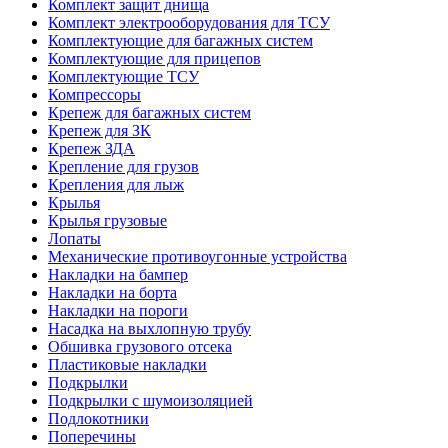
Комплект защит днища
Комплект электрооборудования для ТСУ
Комплектующие для багажных систем
Комплектующие для прицепов
Комплектующие ТСУ
Компрессоры
Крепеж для багажных систем
Крепеж для ЗК
Крепеж ЗДА
Крепление для грузов
Крепления для лыж
Крылья
Крылья грузовые
Лопаты
Механические противоугонные устройства
Накладки на бампер
Накладки на борта
Накладки на пороги
Насадка на выхлопную трубу
Обшивка грузового отсека
Пластиковые накладки
Подкрылки
Подкрылки с шумоизоляцией
Подлокотники
Поперечины