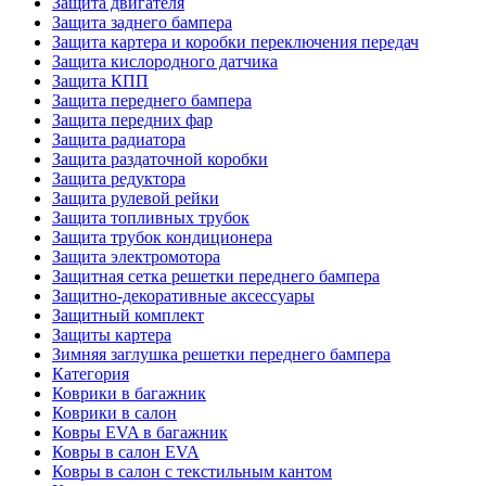
Защита двигателя
Защита заднего бампера
Защита картера и коробки переключения передач
Защита кислородного датчика
Защита КПП
Защита переднего бампера
Защита передних фар
Защита радиатора
Защита раздаточной коробки
Защита редуктора
Защита рулевой рейки
Защита топливных трубок
Защита трубок кондиционера
Защита электромотора
Защитная сетка решетки переднего бампера
Защитно-декоративные аксессуары
Защитный комплект
Защиты картера
Зимняя заглушка решетки переднего бампера
Категория
Коврики в багажник
Коврики в салон
Ковры EVA в багажник
Ковры в салон EVA
Ковры в салон с текстильным кантом