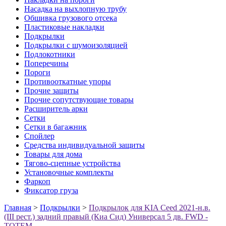
Насадка на выхлопную трубу
Обшивка грузового отсека
Пластиковые накладки
Подкрылки
Подкрылки с шумоизоляцией
Подлокотники
Поперечины
Пороги
Противооткатные упоры
Прочие защиты
Прочие сопутствующие товары
Расширитель арки
Сетки
Сетки в багажник
Спойлер
Средства индивидуальной защиты
Товары для дома
Тягово-сцепные устройства
Установочные комплекты
Фаркоп
Фиксатор груза
Главная
>
Подкрылки
>
Подкрылок для KIA Ceed 2021-н.в.
(III рест.) задний правый (Киа Сид) Универсал 5 дв. FWD -
TOTEM