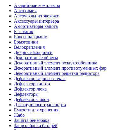
Аварийные комплекты
Автохимия
Авточехлы из экокожи
Аксессуары интерьера
Амортизаторы капота
Багажник
Боксы на крышу
Брызговики
Велокрепления
Дверные молдинги
Декоративные обвесы
Декоративный элемент воздухозаборника
Декоративный элемент противотуманных фар
Декоративный элемент решетки радиатора
Дефлектор заднего стекла
Дефлектор капота
Дефлектор люка
Дефлекторы
Дефлекторы окон
Для грузового транспорта
Емкости для хранения
Жабо
Защита бензобака
Защита блока батарей