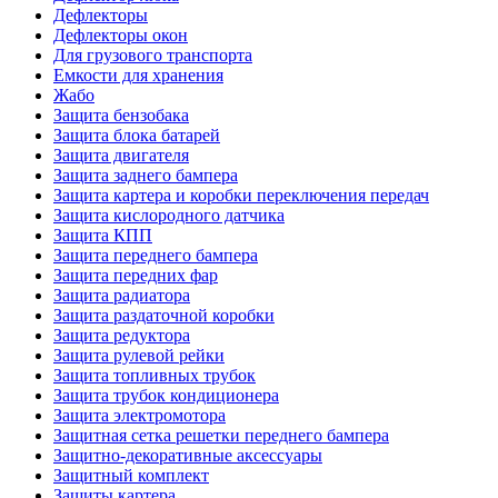
Дефлекторы
Дефлекторы окон
Для грузового транспорта
Емкости для хранения
Жабо
Защита бензобака
Защита блока батарей
Защита двигателя
Защита заднего бампера
Защита картера и коробки переключения передач
Защита кислородного датчика
Защита КПП
Защита переднего бампера
Защита передних фар
Защита радиатора
Защита раздаточной коробки
Защита редуктора
Защита рулевой рейки
Защита топливных трубок
Защита трубок кондиционера
Защита электромотора
Защитная сетка решетки переднего бампера
Защитно-декоративные аксессуары
Защитный комплект
Защиты картера