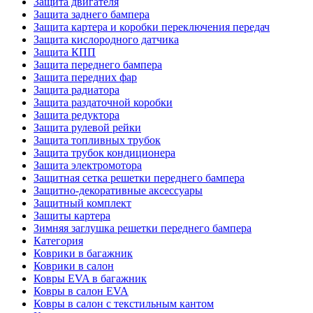
Защита двигателя
Защита заднего бампера
Защита картера и коробки переключения передач
Защита кислородного датчика
Защита КПП
Защита переднего бампера
Защита передних фар
Защита радиатора
Защита раздаточной коробки
Защита редуктора
Защита рулевой рейки
Защита топливных трубок
Защита трубок кондиционера
Защита электромотора
Защитная сетка решетки переднего бампера
Защитно-декоративные аксессуары
Защитный комплект
Защиты картера
Зимняя заглушка решетки переднего бампера
Категория
Коврики в багажник
Коврики в салон
Ковры EVA в багажник
Ковры в салон EVA
Ковры в салон с текстильным кантом