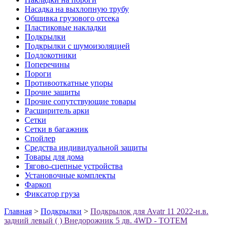
Насадка на выхлопную трубу
Обшивка грузового отсека
Пластиковые накладки
Подкрылки
Подкрылки с шумоизоляцией
Подлокотники
Поперечины
Пороги
Противооткатные упоры
Прочие защиты
Прочие сопутствующие товары
Расширитель арки
Сетки
Сетки в багажник
Спойлер
Средства индивидуальной защиты
Товары для дома
Тягово-сцепные устройства
Установочные комплекты
Фаркоп
Фиксатор груза
Главная
>
Подкрылки
>
Подкрылок для Avatr 11 2022-н.в.
задний левый ( ) Внедорожник 5 дв. 4WD - TOTEM