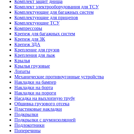
Комплект защит днища
Комплект электрооборудования для ТСУ
Комплектующие для багажных систем
Комплектующие для прицепов
Комплектующие ТСУ
Компрессоры
Крепеж для багажных систем
Крепеж для ЗК
Крепеж ЗДА
Крепление для грузов
Крепления для лыж
Крылья
Крылья грузовые
Лопаты
Механические противоугонные устройства
Накладки на бампер
Накладки на борта
Накладки на пороги
Насадка на выхлопную трубу
Обшивка грузового отсека
Пластиковые накладки
Подкрылки
Подкрылки с шумоизоляцией
Подлокотники
Поперечины