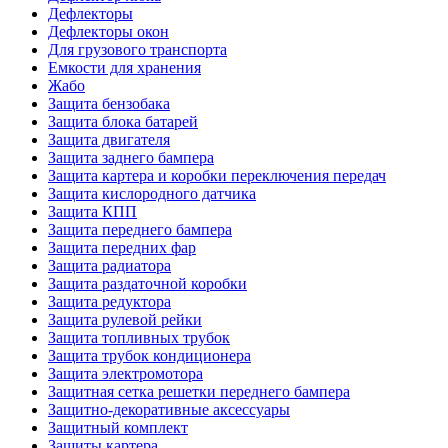
Дефлекторы
Дефлекторы окон
Для грузового транспорта
Емкости для хранения
Жабо
Защита бензобака
Защита блока батарей
Защита двигателя
Защита заднего бампера
Защита картера и коробки переключения передач
Защита кислородного датчика
Защита КПП
Защита переднего бампера
Защита передних фар
Защита радиатора
Защита раздаточной коробки
Защита редуктора
Защита рулевой рейки
Защита топливных трубок
Защита трубок кондиционера
Защита электромотора
Защитная сетка решетки переднего бампера
Защитно-декоративные аксессуары
Защитный комплект
Защиты картера