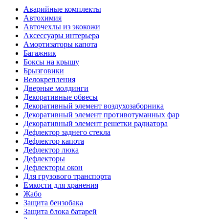
Аварийные комплекты
Автохимия
Авточехлы из экокожи
Аксессуары интерьера
Амортизаторы капота
Багажник
Боксы на крышу
Брызговики
Велокрепления
Дверные молдинги
Декоративные обвесы
Декоративный элемент воздухозаборника
Декоративный элемент противотуманных фар
Декоративный элемент решетки радиатора
Дефлектор заднего стекла
Дефлектор капота
Дефлектор люка
Дефлекторы
Дефлекторы окон
Для грузового транспорта
Емкости для хранения
Жабо
Защита бензобака
Защита блока батарей