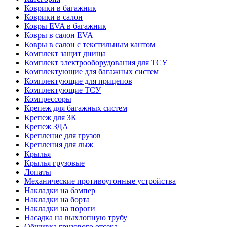
Коврики в багажник
Коврики в салон
Ковры EVA в багажник
Ковры в салон EVA
Ковры в салон с текстильным кантом
Комплект защит днища
Комплект электрооборудования для ТСУ
Комплектующие для багажных систем
Комплектующие для прицепов
Комплектующие ТСУ
Компрессоры
Крепеж для багажных систем
Крепеж для ЗК
Крепеж ЗДА
Крепление для грузов
Крепления для лыж
Крылья
Крылья грузовые
Лопаты
Механические противоугонные устройства
Накладки на бампер
Накладки на борта
Накладки на пороги
Насадка на выхлопную трубу
Обшивка грузового отсека