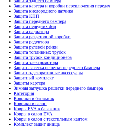
Защита заднего бампера
Защита картера и коробки переключения передач
Защита кислородного датчика
Защита КПП
Защита переднего бампера
Защита передних фар
Защита радиатора
Защита раздаточной коробки
Защита редуктора
Защита рулевой рейки
Защита топливных трубок
Защита трубок кондиционера
Защита электромотора
Защитная сетка решетки переднего бампера
Защитно-декоративные аксессуары
Защитный комплект
Защиты картера
Зимняя заглушка решетки переднего бампера
Категория
Коврики в багажник
Коврики в салон
Ковры EVA в багажник
Ковры в салон EVA
Ковры в салон с текстильным кантом
Комплект защит днища