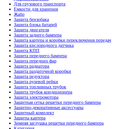
Для грузового транспорта
Емкости для хранения
Жабо
Защита бензобака
Защита блока батарей
Защита двигателя
Защита заднего бампера
Защита картера и коробки переключения передач
Защита кислородного датчика
Защита КПП
Защита переднего бампера
Защита передних фар
Защита радиатора
Защита раздаточной коробки
Защита редуктора
Защита рулевой рейки
Защита топливных трубок
Защита трубок кондиционера
Защита электромотора
Защитная сетка решетки переднего бампера
Защитно-декоративные аксессуары
Защитный комплект
Защиты картера
Зимняя заглушка решетки переднего бампера
Категория