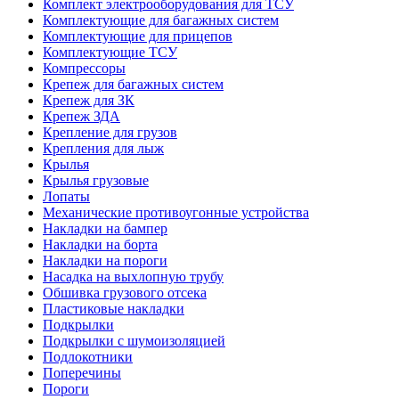
Комплект электрооборудования для ТСУ
Комплектующие для багажных систем
Комплектующие для прицепов
Комплектующие ТСУ
Компрессоры
Крепеж для багажных систем
Крепеж для ЗК
Крепеж ЗДА
Крепление для грузов
Крепления для лыж
Крылья
Крылья грузовые
Лопаты
Механические противоугонные устройства
Накладки на бампер
Накладки на борта
Накладки на пороги
Насадка на выхлопную трубу
Обшивка грузового отсека
Пластиковые накладки
Подкрылки
Подкрылки с шумоизоляцией
Подлокотники
Поперечины
Пороги