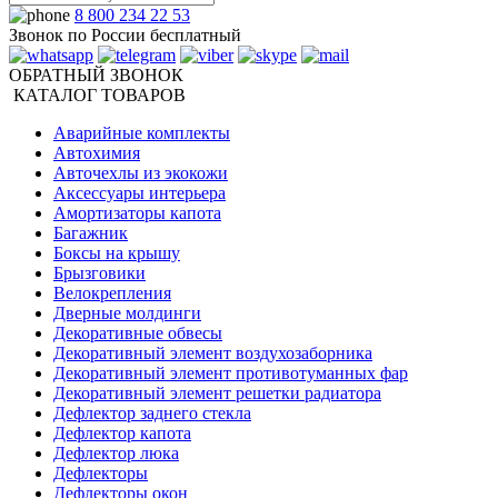
8 800 234 22 53
Звонок по России бесплатный
ОБРАТНЫЙ ЗВОНОК
КАТАЛОГ ТОВАРОВ
Аварийные комплекты
Автохимия
Авточехлы из экокожи
Аксессуары интерьера
Амортизаторы капота
Багажник
Боксы на крышу
Брызговики
Велокрепления
Дверные молдинги
Декоративные обвесы
Декоративный элемент воздухозаборника
Декоративный элемент противотуманных фар
Декоративный элемент решетки радиатора
Дефлектор заднего стекла
Дефлектор капота
Дефлектор люка
Дефлекторы
Дефлекторы окон