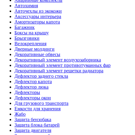
Аварийные комплекты
Автохимия
Авточехлы из экокожи
Аксессуары интерьера
Амортизаторы капота
Багажник
Боксы на крышу
Брызговики
Велокрепления
Дверные молдинги
Декоративные обвесы
Декоративный элемент воздухозаборника
Декоративный элемент противотуманных фар
Декоративный элемент решетки радиатора
Дефлектор заднего стекла
Дефлектор капота
Дефлектор люка
Дефлекторы
Дефлекторы окон
Для грузового транспорта
Емкости для хранения
Жабо
Защита бензобака
Защита блока батарей
Защита двигателя