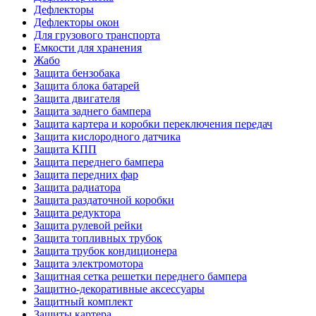
Дефлекторы
Дефлекторы окон
Для грузового транспорта
Емкости для хранения
Жабо
Защита бензобака
Защита блока батарей
Защита двигателя
Защита заднего бампера
Защита картера и коробки переключения передач
Защита кислородного датчика
Защита КПП
Защита переднего бампера
Защита передних фар
Защита радиатора
Защита раздаточной коробки
Защита редуктора
Защита рулевой рейки
Защита топливных трубок
Защита трубок кондиционера
Защита электромотора
Защитная сетка решетки переднего бампера
Защитно-декоративные аксессуары
Защитный комплект
Защиты картера