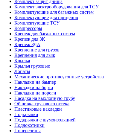
Комплект защит днища
Комплект электрооборудования для ТСУ
Комплектующие для багажных систем
Комплектующие для прицепов
Комплектующие ТСУ
Компрессоры
Крепеж для багажных систем
Крепеж для ЗК
Крепеж ЗДА
Крепление для грузов
Крепления для лыж
Крылья
Крылья грузовые
Лопаты
Механические противоугонные устройства
Накладки на бампер
Накладки на борта
Накладки на пороги
Насадка на выхлопную трубу
Обшивка грузового отсека
Пластиковые накладки
Подкрылки
Подкрылки с шумоизоляцией
Подлокотники
Поперечины