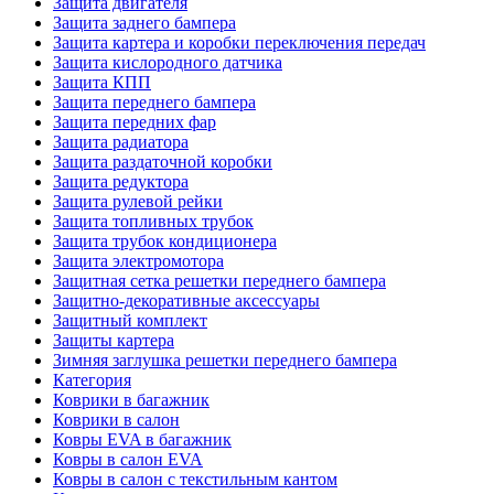
Защита двигателя
Защита заднего бампера
Защита картера и коробки переключения передач
Защита кислородного датчика
Защита КПП
Защита переднего бампера
Защита передних фар
Защита радиатора
Защита раздаточной коробки
Защита редуктора
Защита рулевой рейки
Защита топливных трубок
Защита трубок кондиционера
Защита электромотора
Защитная сетка решетки переднего бампера
Защитно-декоративные аксессуары
Защитный комплект
Защиты картера
Зимняя заглушка решетки переднего бампера
Категория
Коврики в багажник
Коврики в салон
Ковры EVA в багажник
Ковры в салон EVA
Ковры в салон с текстильным кантом