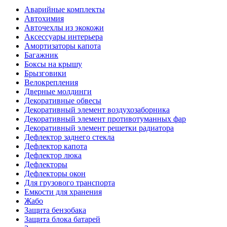
Аварийные комплекты
Автохимия
Авточехлы из экокожи
Аксессуары интерьера
Амортизаторы капота
Багажник
Боксы на крышу
Брызговики
Велокрепления
Дверные молдинги
Декоративные обвесы
Декоративный элемент воздухозаборника
Декоративный элемент противотуманных фар
Декоративный элемент решетки радиатора
Дефлектор заднего стекла
Дефлектор капота
Дефлектор люка
Дефлекторы
Дефлекторы окон
Для грузового транспорта
Емкости для хранения
Жабо
Защита бензобака
Защита блока батарей