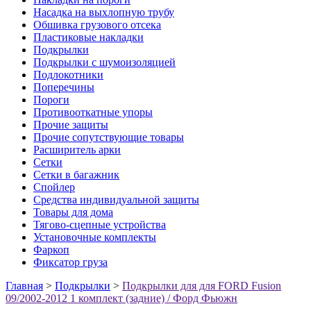
Насадка на выхлопную трубу
Обшивка грузового отсека
Пластиковые накладки
Подкрылки
Подкрылки с шумоизоляцией
Подлокотники
Поперечины
Пороги
Противооткатные упоры
Прочие защиты
Прочие сопутствующие товары
Расширитель арки
Сетки
Сетки в багажник
Спойлер
Средства индивидуальной защиты
Товары для дома
Тягово-сцепные устройства
Установочные комплекты
Фаркоп
Фиксатор груза
Главная
>
Подкрылки
>
Подкрылки для для FORD Fusion
09/2002-2012 1 комплект (задние) / Форд Фьюжн