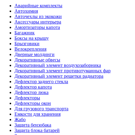
Аварийные комплекты
Автохимия
Авточехлы из экокожи
Аксессуары интерьера
Амортизаторы капота
Багажник
Боксы на крышу
Брызговики
Велокрепления
Дверные молдинги
Декоративные обвесы
Декоративный элемент воздухозаборника
Декоративный элемент противотуманных фар
Декоративный элемент решетки радиатора
Дефлектор заднего стекла
Дефлектор капота
Дефлектор люка
Дефлекторы
Дефлекторы окон
Для грузового транспорта
Емкости для хранения
Жабо
Защита бензобака
Защита блока батарей