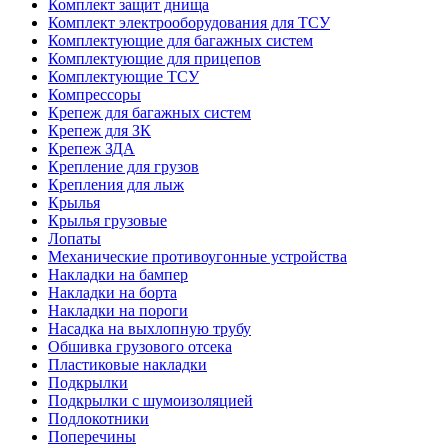
Комплект защит днища
Комплект электрооборудования для ТСУ
Комплектующие для багажных систем
Комплектующие для прицепов
Комплектующие ТСУ
Компрессоры
Крепеж для багажных систем
Крепеж для ЗК
Крепеж ЗДА
Крепление для грузов
Крепления для лыж
Крылья
Крылья грузовые
Лопаты
Механические противоугонные устройства
Накладки на бампер
Накладки на борта
Накладки на пороги
Насадка на выхлопную трубу
Обшивка грузового отсека
Пластиковые накладки
Подкрылки
Подкрылки с шумоизоляцией
Подлокотники
Поперечины