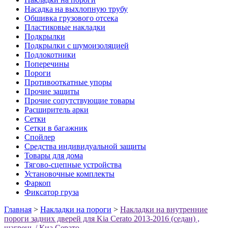
Насадка на выхлопную трубу
Обшивка грузового отсека
Пластиковые накладки
Подкрылки
Подкрылки с шумоизоляцией
Подлокотники
Поперечины
Пороги
Противооткатные упоры
Прочие защиты
Прочие сопутствующие товары
Расширитель арки
Сетки
Сетки в багажник
Спойлер
Средства индивидуальной защиты
Товары для дома
Тягово-сцепные устройства
Установочные комплекты
Фаркоп
Фиксатор груза
Главная
>
Накладки на пороги
>
Накладки на внутренние
пороги задних дверей для Kia Cerato 2013-2016 (седан) ,
шагрень / Киа Серато