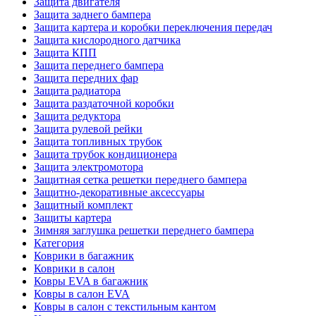
Защита двигателя
Защита заднего бампера
Защита картера и коробки переключения передач
Защита кислородного датчика
Защита КПП
Защита переднего бампера
Защита передних фар
Защита радиатора
Защита раздаточной коробки
Защита редуктора
Защита рулевой рейки
Защита топливных трубок
Защита трубок кондиционера
Защита электромотора
Защитная сетка решетки переднего бампера
Защитно-декоративные аксессуары
Защитный комплект
Защиты картера
Зимняя заглушка решетки переднего бампера
Категория
Коврики в багажник
Коврики в салон
Ковры EVA в багажник
Ковры в салон EVA
Ковры в салон с текстильным кантом