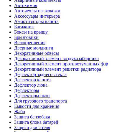
Аварийные комплекты
Автохимия
Авточехлы из экокожи
Аксессуары интерьера
Амортизаторы капота
Багажник
Боксы на крышу
Брызговики
Велокрепления
Дверные молдинги
Декоративные обвесы
Декоративный элемент воздухозаборника
Декоративный элемент противотуманных фар
Декоративный элемент решетки радиатора
Дефлектор заднего стекла
Дефлектор капота
Дефлектор люка
Дефлекторы
Дефлекторы окон
Для грузового транспорта
Емкости для хранения
Жабо
Защита бензобака
Защита блока батарей
Защита двигателя