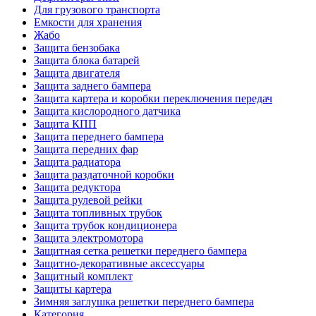
Для грузового транспорта
Емкости для хранения
Жабо
Защита бензобака
Защита блока батарей
Защита двигателя
Защита заднего бампера
Защита картера и коробки переключения передач
Защита кислородного датчика
Защита КПП
Защита переднего бампера
Защита передних фар
Защита радиатора
Защита раздаточной коробки
Защита редуктора
Защита рулевой рейки
Защита топливных трубок
Защита трубок кондиционера
Защита электромотора
Защитная сетка решетки переднего бампера
Защитно-декоративные аксессуары
Защитный комплект
Защиты картера
Зимняя заглушка решетки переднего бампера
Категория