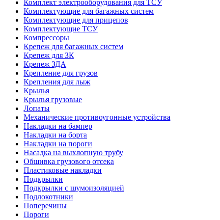
Комплект электрооборудования для ТСУ
Комплектующие для багажных систем
Комплектующие для прицепов
Комплектующие ТСУ
Компрессоры
Крепеж для багажных систем
Крепеж для ЗК
Крепеж ЗДА
Крепление для грузов
Крепления для лыж
Крылья
Крылья грузовые
Лопаты
Механические противоугонные устройства
Накладки на бампер
Накладки на борта
Накладки на пороги
Насадка на выхлопную трубу
Обшивка грузового отсека
Пластиковые накладки
Подкрылки
Подкрылки с шумоизоляцией
Подлокотники
Поперечины
Пороги