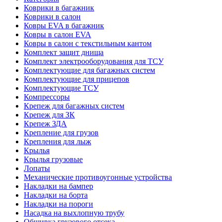
Коврики в багажник
Коврики в салон
Ковры EVA в багажник
Ковры в салон EVA
Ковры в салон с текстильным кантом
Комплект защит днища
Комплект электрооборудования для ТСУ
Комплектующие для багажных систем
Комплектующие для прицепов
Комплектующие ТСУ
Компрессоры
Крепеж для багажных систем
Крепеж для ЗК
Крепеж ЗДА
Крепление для грузов
Крепления для лыж
Крылья
Крылья грузовые
Лопаты
Механические противоугонные устройства
Накладки на бампер
Накладки на борта
Накладки на пороги
Насадка на выхлопную трубу
Обшивка грузового отсека