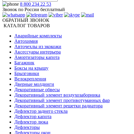
8 800 234 22 53
Звонок по России бесплатный
ОБРАТНЫЙ ЗВОНОК
КАТАЛОГ ТОВАРОВ
Аварийные комплекты
Автохимия
Авточехлы из экокожи
Аксессуары интерьера
Амортизаторы капота
Багажник
Боксы на крышу
Брызговики
Велокрепления
Дверные молдинги
Декоративные обвесы
Декоративный элемент воздухозаборника
Декоративный элемент противотуманных фар
Декоративный элемент решетки радиатора
Дефлектор заднего стекла
Дефлектор капота
Дефлектор люка
Дефлекторы
Дефлекторы окон