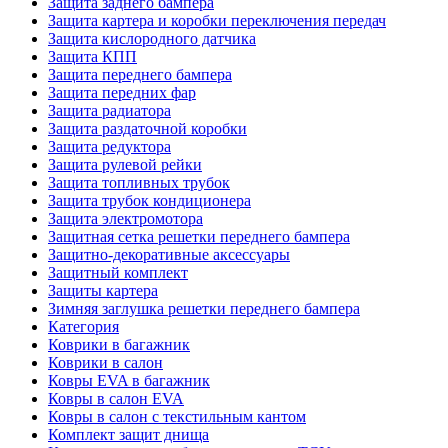
Защита заднего бампера
Защита картера и коробки переключения передач
Защита кислородного датчика
Защита КПП
Защита переднего бампера
Защита передних фар
Защита радиатора
Защита раздаточной коробки
Защита редуктора
Защита рулевой рейки
Защита топливных трубок
Защита трубок кондиционера
Защита электромотора
Защитная сетка решетки переднего бампера
Защитно-декоративные аксессуары
Защитный комплект
Защиты картера
Зимняя заглушка решетки переднего бампера
Категория
Коврики в багажник
Коврики в салон
Ковры EVA в багажник
Ковры в салон EVA
Ковры в салон с текстильным кантом
Комплект защит днища