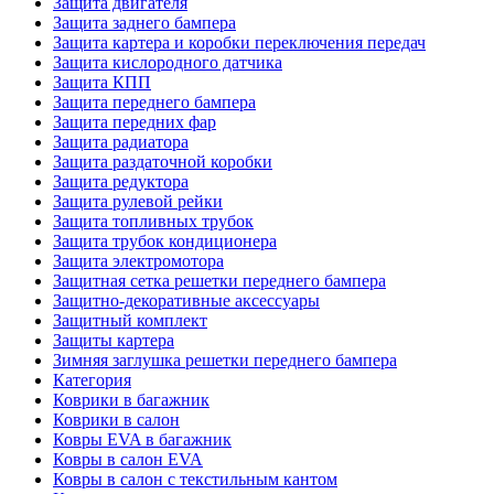
Защита двигателя
Защита заднего бампера
Защита картера и коробки переключения передач
Защита кислородного датчика
Защита КПП
Защита переднего бампера
Защита передних фар
Защита радиатора
Защита раздаточной коробки
Защита редуктора
Защита рулевой рейки
Защита топливных трубок
Защита трубок кондиционера
Защита электромотора
Защитная сетка решетки переднего бампера
Защитно-декоративные аксессуары
Защитный комплект
Защиты картера
Зимняя заглушка решетки переднего бампера
Категория
Коврики в багажник
Коврики в салон
Ковры EVA в багажник
Ковры в салон EVA
Ковры в салон с текстильным кантом