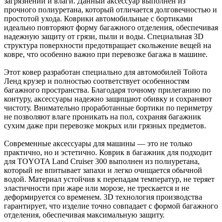
загрязнений и влаги. Данный аксессуар выполнен из
прочного полиуретана, который отличается долговечностью и
простотой ухода. Коврики автомобильные с бортиками
идеально повторяют форму багажного отделения, обеспечивая
надежную защиту от грязи, пыли и воды. Специальная 3D
структура поверхности предотвращает скольжение вещей на
ковре, что особенно важно при перевозке багажа в машине.
Этот ковер разработан специально для автомобилей Тойота
Ленд крузер и полностью соответствует особенностям
багажного пространства. Благодаря точному прилеганию по
контуру, аксессуары надежно защищают обивку и сохраняют
чистоту. Внимательно проработанные бортики по периметру
не позволяют влаге проникать на пол, сохраняя багажник
сухим даже при перевозке мокрых или грязных предметов.
Современные аксессуары для машины — это не только
практично, но и эстетично. Коврик в багажник для подходит
для TOYOTA Land Cruiser 300 выполнен из полиуретана,
который не впитывает запахи и легко очищается обычной
водой. Материал устойчив к перепадам температур, не теряет
эластичности при жаре или морозе, не трескается и не
деформируется со временем. 3D технология производства
гарантирует, что изделие точно совпадает с формой багажного
отделения, обеспечивая максимальную защиту.