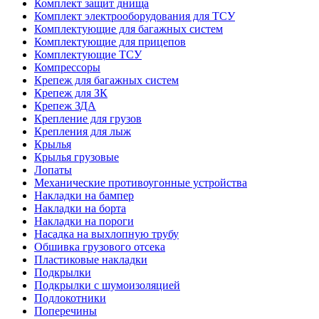
Комплект защит днища
Комплект электрооборудования для ТСУ
Комплектующие для багажных систем
Комплектующие для прицепов
Комплектующие ТСУ
Компрессоры
Крепеж для багажных систем
Крепеж для ЗК
Крепеж ЗДА
Крепление для грузов
Крепления для лыж
Крылья
Крылья грузовые
Лопаты
Механические противоугонные устройства
Накладки на бампер
Накладки на борта
Накладки на пороги
Насадка на выхлопную трубу
Обшивка грузового отсека
Пластиковые накладки
Подкрылки
Подкрылки с шумоизоляцией
Подлокотники
Поперечины