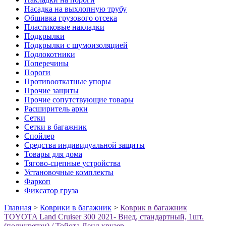
Насадка на выхлопную трубу
Обшивка грузового отсека
Пластиковые накладки
Подкрылки
Подкрылки с шумоизоляцией
Подлокотники
Поперечины
Пороги
Противооткатные упоры
Прочие защиты
Прочие сопутствующие товары
Расширитель арки
Сетки
Сетки в багажник
Спойлер
Средства индивидуальной защиты
Товары для дома
Тягово-сцепные устройства
Установочные комплекты
Фаркоп
Фиксатор груза
Главная
>
Коврики в багажник
>
Коврик в багажник
TOYOTA Land Cruiser 300 2021- Внед, стандартный, 1шт.
(полиуретан) / Тойота Ленд крузер