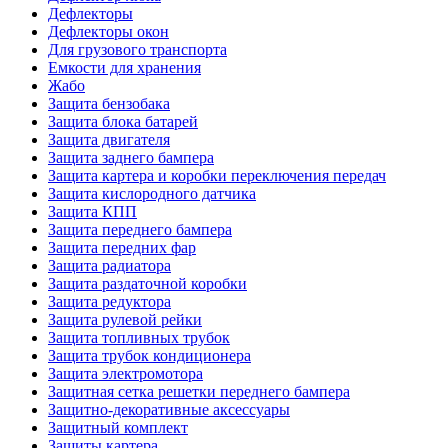
Дефлекторы
Дефлекторы окон
Для грузового транспорта
Емкости для хранения
Жабо
Защита бензобака
Защита блока батарей
Защита двигателя
Защита заднего бампера
Защита картера и коробки переключения передач
Защита кислородного датчика
Защита КПП
Защита переднего бампера
Защита передних фар
Защита радиатора
Защита раздаточной коробки
Защита редуктора
Защита рулевой рейки
Защита топливных трубок
Защита трубок кондиционера
Защита электромотора
Защитная сетка решетки переднего бампера
Защитно-декоративные аксессуары
Защитный комплект
Защиты картера