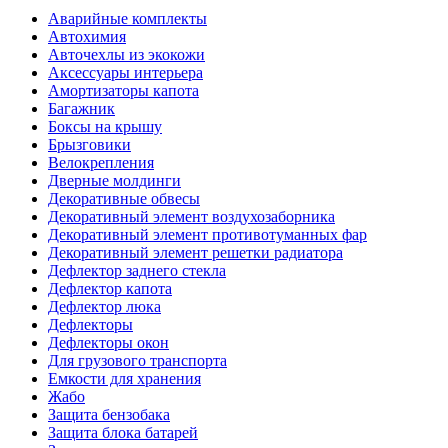
Аварийные комплекты
Автохимия
Авточехлы из экокожи
Аксессуары интерьера
Амортизаторы капота
Багажник
Боксы на крышу
Брызговики
Велокрепления
Дверные молдинги
Декоративные обвесы
Декоративный элемент воздухозаборника
Декоративный элемент противотуманных фар
Декоративный элемент решетки радиатора
Дефлектор заднего стекла
Дефлектор капота
Дефлектор люка
Дефлекторы
Дефлекторы окон
Для грузового транспорта
Емкости для хранения
Жабо
Защита бензобака
Защита блока батарей