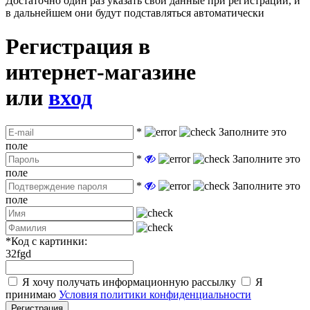
Достаточно один раз указать свои данные при регистрации, и
в дальнейшем они будут подставляться автоматически
Регистрация в
интернет-магазине
или
вход
*
Заполните это
поле
*
Заполните это
поле
*
Заполните это
поле
*
Код с картинки:
32fgd
Я хочу получать информационную рассылку
Я
принимаю
Условия политики конфиденциальности
Регистрация