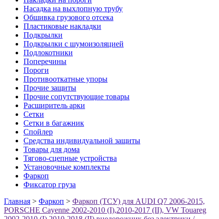
Насадка на выхлопную трубу
Обшивка грузового отсека
Пластиковые накладки
Подкрылки
Подкрылки с шумоизоляцией
Подлокотники
Поперечины
Пороги
Противооткатные упоры
Прочие защиты
Прочие сопутствующие товары
Расширитель арки
Сетки
Сетки в багажник
Спойлер
Средства индивидуальной защиты
Товары для дома
Тягово-сцепные устройства
Установочные комплекты
Фаркоп
Фиксатор груза
Главная
>
Фаркоп
>
Фаркоп (ТСУ) для AUDI Q7 2006-2015,
PORSCHE Cayenne 2002-2010 (I),2010-2017 (II), VW Touareg
2002-2010 (I),2010-2018 (II) внедорожник без электрики /