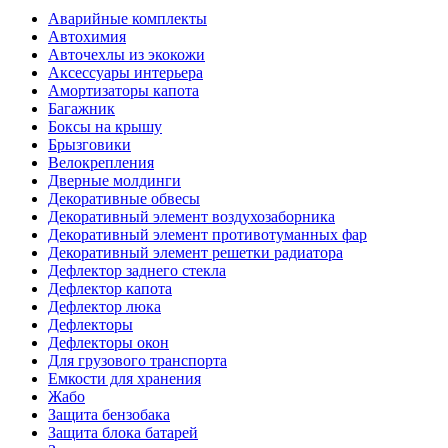
Аварийные комплекты
Автохимия
Авточехлы из экокожи
Аксессуары интерьера
Амортизаторы капота
Багажник
Боксы на крышу
Брызговики
Велокрепления
Дверные молдинги
Декоративные обвесы
Декоративный элемент воздухозаборника
Декоративный элемент противотуманных фар
Декоративный элемент решетки радиатора
Дефлектор заднего стекла
Дефлектор капота
Дефлектор люка
Дефлекторы
Дефлекторы окон
Для грузового транспорта
Емкости для хранения
Жабо
Защита бензобака
Защита блока батарей