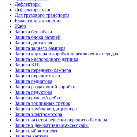
Дефлекторы
Дефлекторы окон
Для грузового транспорта
Емкости для хранения
Жабо
Защита бензобака
Защита блока батарей
Защита двигателя
Защита заднего бампера
Защита картера и коробки переключения передач
Защита кислородного датчика
Защита КПП
Защита переднего бампера
Защита передних фар
Защита радиатора
Защита раздаточной коробки
Защита редуктора
Защита рулевой рейки
Защита топливных трубок
Защита трубок кондиционера
Защита электромотора
Защитная сетка решетки переднего бампера
Защитно-декоративные аксессуары
Защитный комплект
Защиты картера