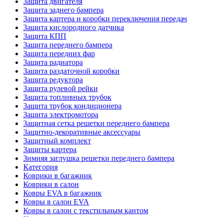
Защита двигателя
Защита заднего бампера
Защита картера и коробки переключения передач
Защита кислородного датчика
Защита КПП
Защита переднего бампера
Защита передних фар
Защита радиатора
Защита раздаточной коробки
Защита редуктора
Защита рулевой рейки
Защита топливных трубок
Защита трубок кондиционера
Защита электромотора
Защитная сетка решетки переднего бампера
Защитно-декоративные аксессуары
Защитный комплект
Защиты картера
Зимняя заглушка решетки переднего бампера
Категория
Коврики в багажник
Коврики в салон
Ковры EVA в багажник
Ковры в салон EVA
Ковры в салон с текстильным кантом