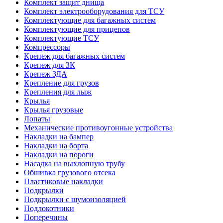
Комплект защит днища
Комплект электрооборудования для ТСУ
Комплектующие для багажных систем
Комплектующие для прицепов
Комплектующие ТСУ
Компрессоры
Крепеж для багажных систем
Крепеж для ЗК
Крепеж ЗДА
Крепление для грузов
Крепления для лыж
Крылья
Крылья грузовые
Лопаты
Механические противоугонные устройства
Накладки на бампер
Накладки на борта
Накладки на пороги
Насадка на выхлопную трубу
Обшивка грузового отсека
Пластиковые накладки
Подкрылки
Подкрылки с шумоизоляцией
Подлокотники
Поперечины