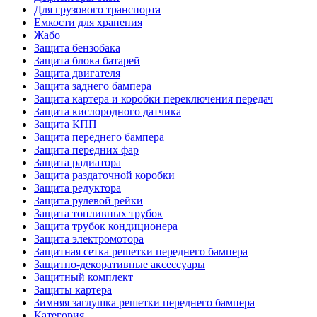
Для грузового транспорта
Емкости для хранения
Жабо
Защита бензобака
Защита блока батарей
Защита двигателя
Защита заднего бампера
Защита картера и коробки переключения передач
Защита кислородного датчика
Защита КПП
Защита переднего бампера
Защита передних фар
Защита радиатора
Защита раздаточной коробки
Защита редуктора
Защита рулевой рейки
Защита топливных трубок
Защита трубок кондиционера
Защита электромотора
Защитная сетка решетки переднего бампера
Защитно-декоративные аксессуары
Защитный комплект
Защиты картера
Зимняя заглушка решетки переднего бампера
Категория