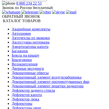
8 800 234 22 53
Звонок по России бесплатный
ОБРАТНЫЙ ЗВОНОК
КАТАЛОГ ТОВАРОВ
Аварийные комплекты
Автохимия
Авточехлы из экокожи
Аксессуары интерьера
Амортизаторы капота
Багажник
Боксы на крышу
Брызговики
Велокрепления
Дверные молдинги
Декоративные обвесы
Декоративный элемент воздухозаборника
Декоративный элемент противотуманных фар
Декоративный элемент решетки радиатора
Дефлектор заднего стекла
Дефлектор капота
Дефлектор люка
Дефлекторы
Дефлекторы окон