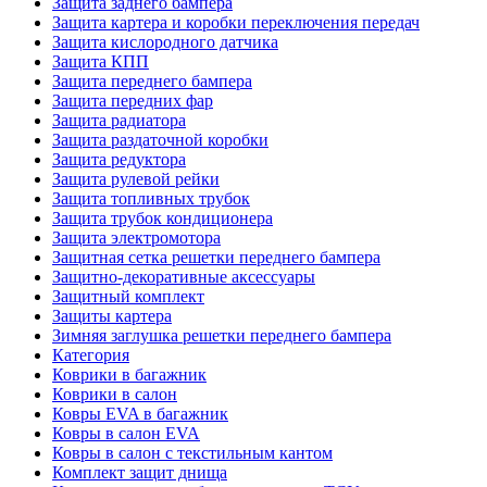
Защита заднего бампера
Защита картера и коробки переключения передач
Защита кислородного датчика
Защита КПП
Защита переднего бампера
Защита передних фар
Защита радиатора
Защита раздаточной коробки
Защита редуктора
Защита рулевой рейки
Защита топливных трубок
Защита трубок кондиционера
Защита электромотора
Защитная сетка решетки переднего бампера
Защитно-декоративные аксессуары
Защитный комплект
Защиты картера
Зимняя заглушка решетки переднего бампера
Категория
Коврики в багажник
Коврики в салон
Ковры EVA в багажник
Ковры в салон EVA
Ковры в салон с текстильным кантом
Комплект защит днища