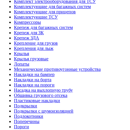
Комплект электрооборудования для ТСУ
Комплектующие для багажных систем
Комплектующие для прицепов
Комплектующие ТСУ
Компрессоры
Крепеж для багажных систем
Крепеж для ЗК
Крепеж ЗДА
Крепление для грузов
Крепления для лыж
Крылья
Крылья грузовые
Лопаты
Механические противоугонные устройства
Накладки на бампер
Накладки на борта
Накладки на пороги
Насадка на выхлопную трубу
Обшивка грузового отсека
Пластиковые накладки
Подкрылки
Подкрылки с шумоизоляцией
Подлокотники
Поперечины
Пороги