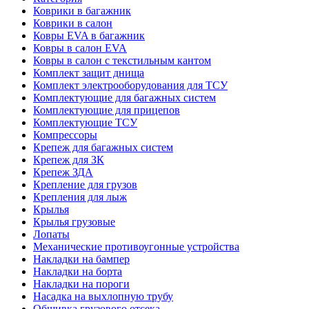
Коврики в багажник
Коврики в салон
Ковры EVA в багажник
Ковры в салон EVA
Ковры в салон с текстильным кантом
Комплект защит днища
Комплект электрооборудования для ТСУ
Комплектующие для багажных систем
Комплектующие для прицепов
Комплектующие ТСУ
Компрессоры
Крепеж для багажных систем
Крепеж для ЗК
Крепеж ЗДА
Крепление для грузов
Крепления для лыж
Крылья
Крылья грузовые
Лопаты
Механические противоугонные устройства
Накладки на бампер
Накладки на борта
Накладки на пороги
Насадка на выхлопную трубу
Обшивка грузового отсека