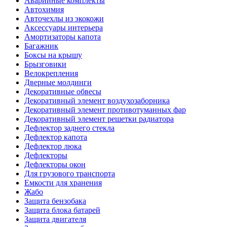
Аварийные комплекты
Автохимия
Авточехлы из экокожи
Аксессуары интерьера
Амортизаторы капота
Багажник
Боксы на крышу
Брызговики
Велокрепления
Дверные молдинги
Декоративные обвесы
Декоративный элемент воздухозаборника
Декоративный элемент противотуманных фар
Декоративный элемент решетки радиатора
Дефлектор заднего стекла
Дефлектор капота
Дефлектор люка
Дефлекторы
Дефлекторы окон
Для грузового транспорта
Емкости для хранения
Жабо
Защита бензобака
Защита блока батарей
Защита двигателя