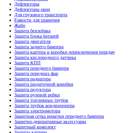
Дефлекторы
Дефлекторы окон
Для грузового транспорта
Емкости для хранения
Жабо
Защита бензобака
Защита блока батарей
Защита двигателя
Защита заднего бампера
Защита картера и коробки переключения передач
Защита кислородного датчика
Защита КПП
Защита переднего бампера
Защита передних фар
Защита радиатора
Защита раздаточной коробки
Защита редуктора
Защита рулевой рейки
Защита топливных трубок
Защита трубок кондиционера
Защита электромотора
Защитная сетка решетки переднего бампера
Защитно-декоративные аксессуары
Защитный комплект
Защиты картера