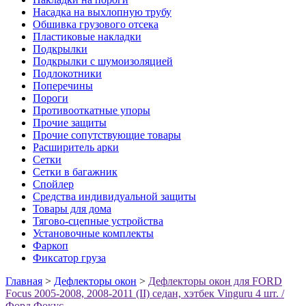
Насадка на выхлопную трубу
Обшивка грузового отсека
Пластиковые накладки
Подкрылки
Подкрылки с шумоизоляцией
Подлокотники
Поперечины
Пороги
Противооткатные упоры
Прочие защиты
Прочие сопутствующие товары
Расширитель арки
Сетки
Сетки в багажник
Спойлер
Средства индивидуальной защиты
Товары для дома
Тягово-сцепные устройства
Установочные комплекты
Фаркоп
Фиксатор груза
Главная
>
Дефлекторы окон
>
Дефлекторы окон для FORD
Focus 2005-2008, 2008-2011 (II) седан, хэтбек Vinguru 4 шт. /
Форд Фокус