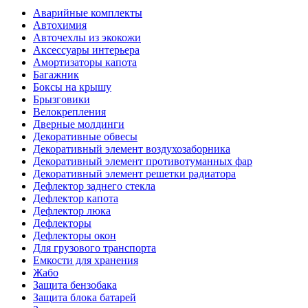
Аварийные комплекты
Автохимия
Авточехлы из экокожи
Аксессуары интерьера
Амортизаторы капота
Багажник
Боксы на крышу
Брызговики
Велокрепления
Дверные молдинги
Декоративные обвесы
Декоративный элемент воздухозаборника
Декоративный элемент противотуманных фар
Декоративный элемент решетки радиатора
Дефлектор заднего стекла
Дефлектор капота
Дефлектор люка
Дефлекторы
Дефлекторы окон
Для грузового транспорта
Емкости для хранения
Жабо
Защита бензобака
Защита блока батарей