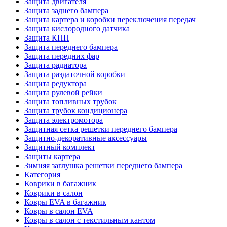
Защита двигателя
Защита заднего бампера
Защита картера и коробки переключения передач
Защита кислородного датчика
Защита КПП
Защита переднего бампера
Защита передних фар
Защита радиатора
Защита раздаточной коробки
Защита редуктора
Защита рулевой рейки
Защита топливных трубок
Защита трубок кондиционера
Защита электромотора
Защитная сетка решетки переднего бампера
Защитно-декоративные аксессуары
Защитный комплект
Защиты картера
Зимняя заглушка решетки переднего бампера
Категория
Коврики в багажник
Коврики в салон
Ковры EVA в багажник
Ковры в салон EVA
Ковры в салон с текстильным кантом