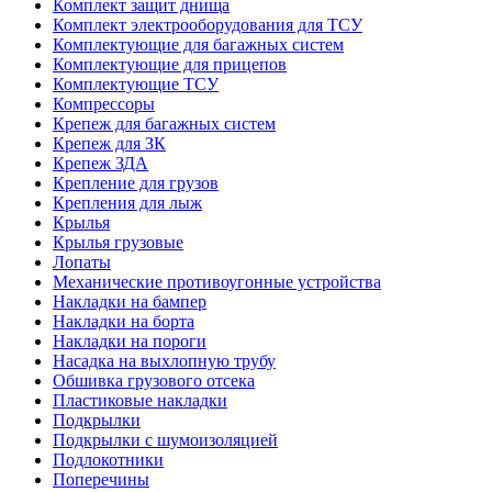
Комплект защит днища
Комплект электрооборудования для ТСУ
Комплектующие для багажных систем
Комплектующие для прицепов
Комплектующие ТСУ
Компрессоры
Крепеж для багажных систем
Крепеж для ЗК
Крепеж ЗДА
Крепление для грузов
Крепления для лыж
Крылья
Крылья грузовые
Лопаты
Механические противоугонные устройства
Накладки на бампер
Накладки на борта
Накладки на пороги
Насадка на выхлопную трубу
Обшивка грузового отсека
Пластиковые накладки
Подкрылки
Подкрылки с шумоизоляцией
Подлокотники
Поперечины