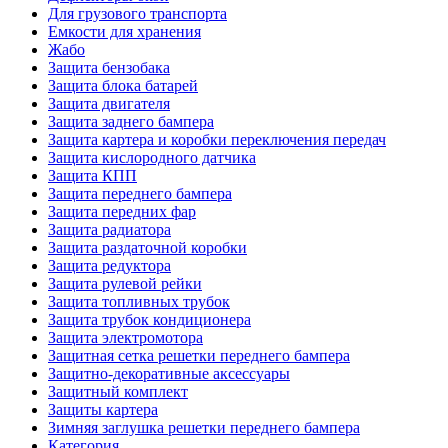
Для грузового транспорта
Емкости для хранения
Жабо
Защита бензобака
Защита блока батарей
Защита двигателя
Защита заднего бампера
Защита картера и коробки переключения передач
Защита кислородного датчика
Защита КПП
Защита переднего бампера
Защита передних фар
Защита радиатора
Защита раздаточной коробки
Защита редуктора
Защита рулевой рейки
Защита топливных трубок
Защита трубок кондиционера
Защита электромотора
Защитная сетка решетки переднего бампера
Защитно-декоративные аксессуары
Защитный комплект
Защиты картера
Зимняя заглушка решетки переднего бампера
Категория