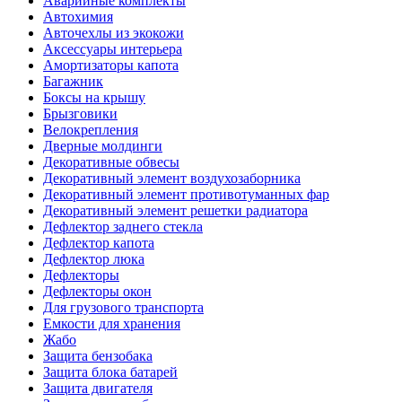
Аварийные комплекты
Автохимия
Авточехлы из экокожи
Аксессуары интерьера
Амортизаторы капота
Багажник
Боксы на крышу
Брызговики
Велокрепления
Дверные молдинги
Декоративные обвесы
Декоративный элемент воздухозаборника
Декоративный элемент противотуманных фар
Декоративный элемент решетки радиатора
Дефлектор заднего стекла
Дефлектор капота
Дефлектор люка
Дефлекторы
Дефлекторы окон
Для грузового транспорта
Емкости для хранения
Жабо
Защита бензобака
Защита блока батарей
Защита двигателя