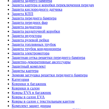
Защита заднего бампера
Защита картера и коробки переключения передач
Защита кислородного датчика
Защита КПП
Защита переднего бампера
Защита передних фар
Защита радиатора
Защита раздаточной коробки
Защита редуктора
Защита рулевой рейки
Защита топливных трубок
Защита трубок кондиционера
Защита электромотора
Защитная сетка решетки переднего бампера
Защитно-декоративные аксессуары
Защитный комплект
Защиты картера
Зимняя заглушка решетки переднего бампера
Категория
Коврики в багажник
Коврики в салон
Ковры EVA в багажник
Ковры в салон EVA
Ковры в салон с текстильным кантом
Комплект защит днища