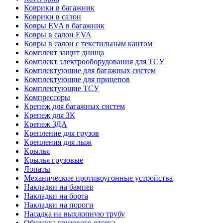
Коврики в багажник
Коврики в салон
Ковры EVA в багажник
Ковры в салон EVA
Ковры в салон с текстильным кантом
Комплект защит днища
Комплект электрооборудования для ТСУ
Комплектующие для багажных систем
Комплектующие для прицепов
Комплектующие ТСУ
Компрессоры
Крепеж для багажных систем
Крепеж для ЗК
Крепеж ЗДА
Крепление для грузов
Крепления для лыж
Крылья
Крылья грузовые
Лопаты
Механические противоугонные устройства
Накладки на бампер
Накладки на борта
Накладки на пороги
Насадка на выхлопную трубу
Обшивка грузового отсека