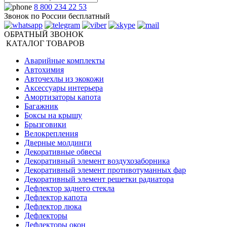
8 800 234 22 53
Звонок по России бесплатный
ОБРАТНЫЙ ЗВОНОК
КАТАЛОГ ТОВАРОВ
Аварийные комплекты
Автохимия
Авточехлы из экокожи
Аксессуары интерьера
Амортизаторы капота
Багажник
Боксы на крышу
Брызговики
Велокрепления
Дверные молдинги
Декоративные обвесы
Декоративный элемент воздухозаборника
Декоративный элемент противотуманных фар
Декоративный элемент решетки радиатора
Дефлектор заднего стекла
Дефлектор капота
Дефлектор люка
Дефлекторы
Дефлекторы окон