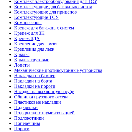
Комплект электрооборудования для ТСУ
Комплектующие для багажных систем
Комплектующие для прицепов
Комплектующие ТСУ
Компрессоры
Крепеж для багажных систем
Крепеж для ЗК
Крепеж ЗДА
Крепление для грузов
Крепления для лыж
Крылья
Крылья грузовые
Лопаты
Механические противоугонные устройства
Накладки на бампер
Накладки на борта
Накладки на пороги
Насадка на выхлопную трубу
Обшивка грузового отсека
Пластиковые накладки
Подкрылки
Подкрылки с шумоизоляцией
Подлокотники
Поперечины
Пороги