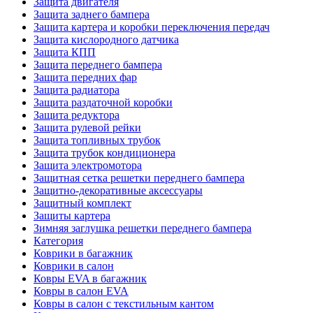
Защита двигателя
Защита заднего бампера
Защита картера и коробки переключения передач
Защита кислородного датчика
Защита КПП
Защита переднего бампера
Защита передних фар
Защита радиатора
Защита раздаточной коробки
Защита редуктора
Защита рулевой рейки
Защита топливных трубок
Защита трубок кондиционера
Защита электромотора
Защитная сетка решетки переднего бампера
Защитно-декоративные аксессуары
Защитный комплект
Защиты картера
Зимняя заглушка решетки переднего бампера
Категория
Коврики в багажник
Коврики в салон
Ковры EVA в багажник
Ковры в салон EVA
Ковры в салон с текстильным кантом