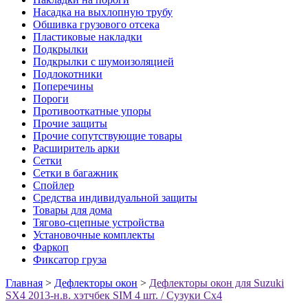
Насадка на выхлопную трубу
Обшивка грузового отсека
Пластиковые накладки
Подкрылки
Подкрылки с шумоизоляцией
Подлокотники
Поперечины
Пороги
Противооткатные упоры
Прочие защиты
Прочие сопутствующие товары
Расширитель арки
Сетки
Сетки в багажник
Спойлер
Средства индивидуальной защиты
Товары для дома
Тягово-сцепные устройства
Установочные комплекты
Фаркоп
Фиксатор груза
Главная
>
Дефлекторы окон
>
Дефлекторы окон для Suzuki
SX4 2013-н.в. хэтчбек SIM 4 шт. / Сузуки Сх4