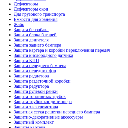
Дефлекторы
Дефлекторы окон
Для грузового транспорта
Емкости для хранения
Жабо
Защита бензобака
Защита блока батарей
Защита двигателя
Защита заднего бампера
Защита картера и коробки переключения передач
Защита кислородного датчика
Защита КПП
Защита переднего бампера
Защита передних фар
Защита радиатора
Защита раздаточной коробки
Защита редуктора
Защита рулевой рейки
Защита топливных трубок
Защита трубок кондиционера
Защита электромотора
Защитная сетка решетки переднего бампера
Защитно-декоративные аксессуары
Защитный комплект
Защиты картера