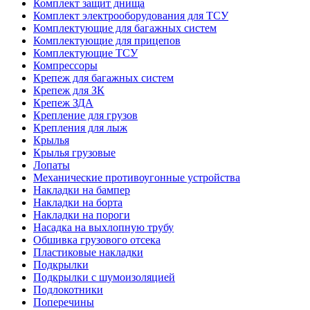
Комплект защит днища
Комплект электрооборудования для ТСУ
Комплектующие для багажных систем
Комплектующие для прицепов
Комплектующие ТСУ
Компрессоры
Крепеж для багажных систем
Крепеж для ЗК
Крепеж ЗДА
Крепление для грузов
Крепления для лыж
Крылья
Крылья грузовые
Лопаты
Механические противоугонные устройства
Накладки на бампер
Накладки на борта
Накладки на пороги
Насадка на выхлопную трубу
Обшивка грузового отсека
Пластиковые накладки
Подкрылки
Подкрылки с шумоизоляцией
Подлокотники
Поперечины