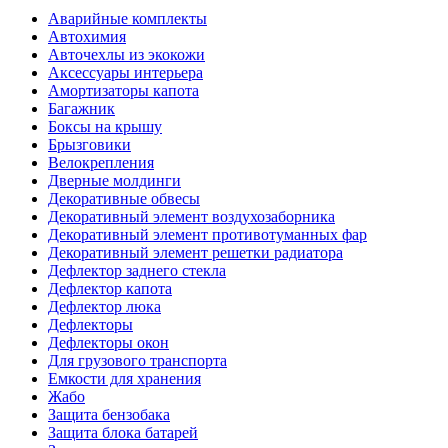
Аварийные комплекты
Автохимия
Авточехлы из экокожи
Аксессуары интерьера
Амортизаторы капота
Багажник
Боксы на крышу
Брызговики
Велокрепления
Дверные молдинги
Декоративные обвесы
Декоративный элемент воздухозаборника
Декоративный элемент противотуманных фар
Декоративный элемент решетки радиатора
Дефлектор заднего стекла
Дефлектор капота
Дефлектор люка
Дефлекторы
Дефлекторы окон
Для грузового транспорта
Емкости для хранения
Жабо
Защита бензобака
Защита блока батарей