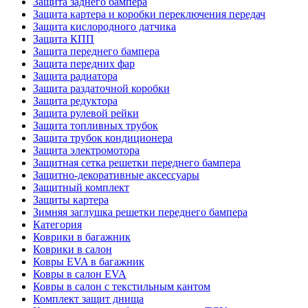
Защита заднего бампера
Защита картера и коробки переключения передач
Защита кислородного датчика
Защита КПП
Защита переднего бампера
Защита передних фар
Защита радиатора
Защита раздаточной коробки
Защита редуктора
Защита рулевой рейки
Защита топливных трубок
Защита трубок кондиционера
Защита электромотора
Защитная сетка решетки переднего бампера
Защитно-декоративные аксессуары
Защитный комплект
Защиты картера
Зимняя заглушка решетки переднего бампера
Категория
Коврики в багажник
Коврики в салон
Ковры EVA в багажник
Ковры в салон EVA
Ковры в салон с текстильным кантом
Комплект защит днища