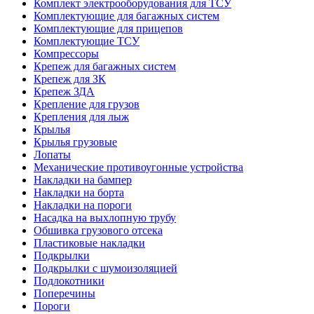
Комплект электрооборудования для ТСУ
Комплектующие для багажных систем
Комплектующие для прицепов
Комплектующие ТСУ
Компрессоры
Крепеж для багажных систем
Крепеж для ЗК
Крепеж ЗДА
Крепление для грузов
Крепления для лыж
Крылья
Крылья грузовые
Лопаты
Механические противоугонные устройства
Накладки на бампер
Накладки на борта
Накладки на пороги
Насадка на выхлопную трубу
Обшивка грузового отсека
Пластиковые накладки
Подкрылки
Подкрылки с шумоизоляцией
Подлокотники
Поперечины
Пороги