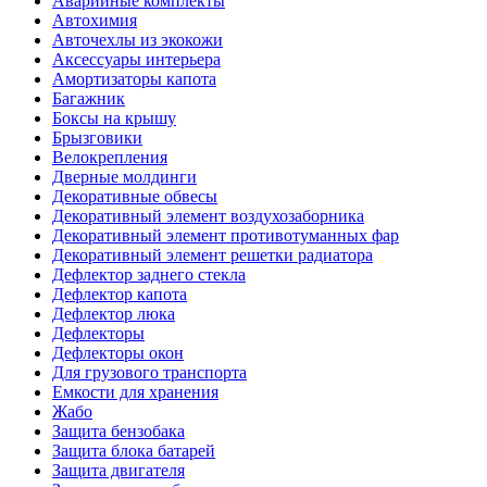
Аварийные комплекты
Автохимия
Авточехлы из экокожи
Аксессуары интерьера
Амортизаторы капота
Багажник
Боксы на крышу
Брызговики
Велокрепления
Дверные молдинги
Декоративные обвесы
Декоративный элемент воздухозаборника
Декоративный элемент противотуманных фар
Декоративный элемент решетки радиатора
Дефлектор заднего стекла
Дефлектор капота
Дефлектор люка
Дефлекторы
Дефлекторы окон
Для грузового транспорта
Емкости для хранения
Жабо
Защита бензобака
Защита блока батарей
Защита двигателя