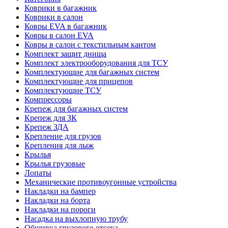
Коврики в багажник
Коврики в салон
Ковры EVA в багажник
Ковры в салон EVA
Ковры в салон с текстильным кантом
Комплект защит днища
Комплект электрооборудования для ТСУ
Комплектующие для багажных систем
Комплектующие для прицепов
Комплектующие ТСУ
Компрессоры
Крепеж для багажных систем
Крепеж для ЗК
Крепеж ЗДА
Крепление для грузов
Крепления для лыж
Крылья
Крылья грузовые
Лопаты
Механические противоугонные устройства
Накладки на бампер
Накладки на борта
Накладки на пороги
Насадка на выхлопную трубу
Обшивка грузового отсека