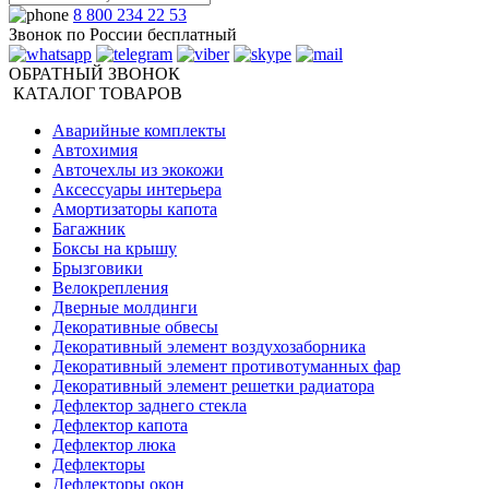
8 800 234 22 53
Звонок по России бесплатный
ОБРАТНЫЙ ЗВОНОК
КАТАЛОГ ТОВАРОВ
Аварийные комплекты
Автохимия
Авточехлы из экокожи
Аксессуары интерьера
Амортизаторы капота
Багажник
Боксы на крышу
Брызговики
Велокрепления
Дверные молдинги
Декоративные обвесы
Декоративный элемент воздухозаборника
Декоративный элемент противотуманных фар
Декоративный элемент решетки радиатора
Дефлектор заднего стекла
Дефлектор капота
Дефлектор люка
Дефлекторы
Дефлекторы окон