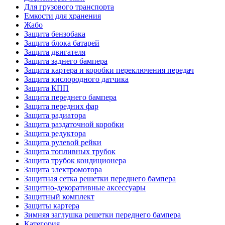
Для грузового транспорта
Емкости для хранения
Жабо
Защита бензобака
Защита блока батарей
Защита двигателя
Защита заднего бампера
Защита картера и коробки переключения передач
Защита кислородного датчика
Защита КПП
Защита переднего бампера
Защита передних фар
Защита радиатора
Защита раздаточной коробки
Защита редуктора
Защита рулевой рейки
Защита топливных трубок
Защита трубок кондиционера
Защита электромотора
Защитная сетка решетки переднего бампера
Защитно-декоративные аксессуары
Защитный комплект
Защиты картера
Зимняя заглушка решетки переднего бампера
Категория