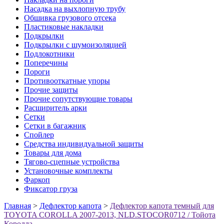
Насадка на выхлопную трубу
Обшивка грузового отсека
Пластиковые накладки
Подкрылки
Подкрылки с шумоизоляцией
Подлокотники
Поперечины
Пороги
Противооткатные упоры
Прочие защиты
Прочие сопутствующие товары
Расширитель арки
Сетки
Сетки в багажник
Спойлер
Средства индивидуальной защиты
Товары для дома
Тягово-сцепные устройства
Установочные комплекты
Фаркоп
Фиксатор груза
Главная
>
Дефлектор капота
>
Дефлектор капота темный для
TOYOTA COROLLA 2007-2013, NLD.STOCOR0712 / Тойота
Королла