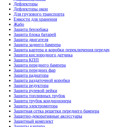
Дефлекторы
Дефлекторы окон
Для грузового транспорта
Емкости для хранения
Жабо
Защита бензобака
Защита блока батарей
Защита двигателя
Защита заднего бампера
Защита картера и коробки переключения передач
Защита кислородного датчика
Защита КПП
Защита переднего бампера
Защита передних фар
Защита радиатора
Защита раздаточной коробки
Защита редуктора
Защита рулевой рейки
Защита топливных трубок
Защита трубок кондиционера
Защита электромотора
Защитная сетка решетки переднего бампера
Защитно-декоративные аксессуары
Защитный комплект
Защиты картера