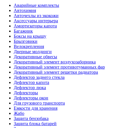
Аварийные комплекты
Автохимия
Авточехлы из экокожи
Аксессуары интерьера
Амортизаторы капота
Багажник
Боксы на крышу
Брызговики
Велокрепления
Дверные молдинги
Декоративные обвесы
Декоративный элемент воздухозаборника
Декоративный элемент противотуманных фар
Декоративный элемент решетки радиатора
Дефлектор заднего стекла
Дефлектор капота
Дефлектор люка
Дефлекторы
Дефлекторы окон
Для грузового транспорта
Емкости для хранения
Жабо
Защита бензобака
Защита блока батарей