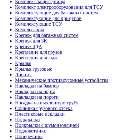
Комплект защит днища
Комплект электрооборудования для ТСУ
Комплектующие для багажных систем
Комплектующие для прицепов
Комплектующие ТСУ
Компрессоры
Крепеж для багажных систем
Крепеж для ЗК
Крепеж ЗДА
Крепление для грузов
Крепления для лыж
Крылья
Крылья грузовые
Лопаты
Механические противоугонные устройства
Накладки на бампер
Накладки на борта
Накладки на пороги
Насадка на выхлопную трубу
Обшивка грузового отсека
Пластиковые накладки
Подкрылки
Подкрылки с шумоизоляцией
Подлокотники
Поперечины