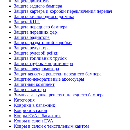
Защита двигателя
Защита заднего бампера
Защита картера и коробки переключения передач
Защита кислородного датчика
Защита КПП
Защита переднего бампера
Защита передних фар
Защита радиатора
Защита раздаточной коробки
Защита редуктора
Защита рулевой рейки
Защита топливных трубок
Защита трубок кондиционера
Защита электромотора
Защитная сетка решетки переднего бампера
Защитно-декоративные аксессуары
Защитный комплект
Защиты картера
Зимняя заглушка решетки переднего бампера
Категория
Коврики в багажник
Коврики в салон
Ковры EVA в багажник
Ковры в салон EVA
Ковры в салон с текстильным кантом