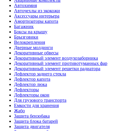
Аварийные комплекты
Автохимия
Авточехлы из экокожи
Аксессуары интерьера
Амортизаторы капота
Багажник
Боксы на крышу
Брызговики
Велокрепления
Дверные молдинги
Декоративные обвесы
Декоративный элемент воздухозаборника
Декоративный элемент противотуманных фар
Декоративный элемент решетки радиатора
Дефлектор заднего стекла
Дефлектор капота
Дефлектор люка
Дефлекторы
Дефлекторы окон
Для грузового транспорта
Емкости для хранения
Жабо
Защита бензобака
Защита блока батарей
Защита двигателя