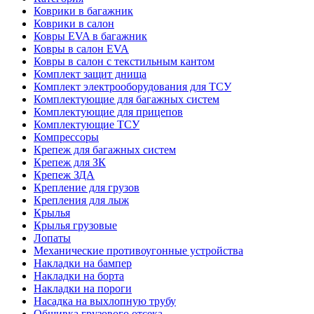
Коврики в багажник
Коврики в салон
Ковры EVA в багажник
Ковры в салон EVA
Ковры в салон с текстильным кантом
Комплект защит днища
Комплект электрооборудования для ТСУ
Комплектующие для багажных систем
Комплектующие для прицепов
Комплектующие ТСУ
Компрессоры
Крепеж для багажных систем
Крепеж для ЗК
Крепеж ЗДА
Крепление для грузов
Крепления для лыж
Крылья
Крылья грузовые
Лопаты
Механические противоугонные устройства
Накладки на бампер
Накладки на борта
Накладки на пороги
Насадка на выхлопную трубу
Обшивка грузового отсека