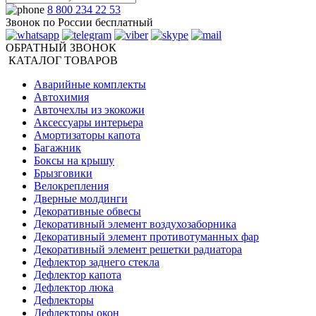
8 800 234 22 53
Звонок по России бесплатный
ОБРАТНЫЙ ЗВОНОК
КАТАЛОГ ТОВАРОВ
Аварийные комплекты
Автохимия
Авточехлы из экокожи
Аксессуары интерьера
Амортизаторы капота
Багажник
Боксы на крышу
Брызговики
Велокрепления
Дверные молдинги
Декоративные обвесы
Декоративный элемент воздухозаборника
Декоративный элемент противотуманных фар
Декоративный элемент решетки радиатора
Дефлектор заднего стекла
Дефлектор капота
Дефлектор люка
Дефлекторы
Дефлекторы окон