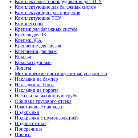
Комплект электрооборудования для ТСУ
Комплектующие для багажных систем
Комплектующие для прицепов
Комплектующие ТСУ
Компрессоры
Крепеж для багажных систем
Крепеж для ЗК
Крепеж ЗДА
Крепление для грузов
Крепления для лыж
Крылья
Крылья грузовые
Лопаты
Механические противоугонные устройства
Накладки на бампер
Накладки на борта
Накладки на пороги
Насадка на выхлопную трубу
Обшивка грузового отсека
Пластиковые накладки
Подкрылки
Подкрылки с шумоизоляцией
Подлокотники
Поперечины
Пороги