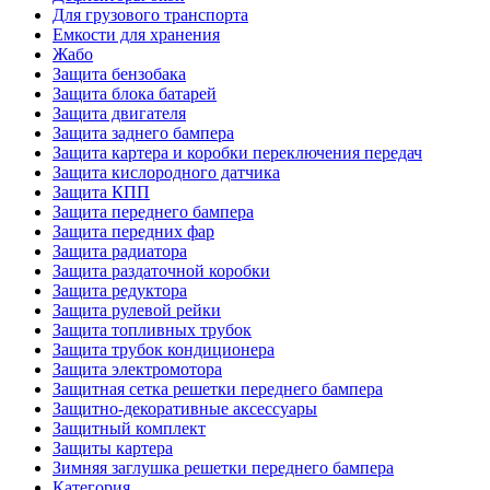
Для грузового транспорта
Емкости для хранения
Жабо
Защита бензобака
Защита блока батарей
Защита двигателя
Защита заднего бампера
Защита картера и коробки переключения передач
Защита кислородного датчика
Защита КПП
Защита переднего бампера
Защита передних фар
Защита радиатора
Защита раздаточной коробки
Защита редуктора
Защита рулевой рейки
Защита топливных трубок
Защита трубок кондиционера
Защита электромотора
Защитная сетка решетки переднего бампера
Защитно-декоративные аксессуары
Защитный комплект
Защиты картера
Зимняя заглушка решетки переднего бампера
Категория