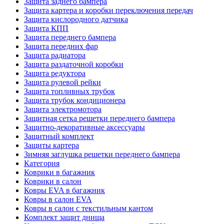
Защита заднего бампера
Защита картера и коробки переключения передач
Защита кислородного датчика
Защита КПП
Защита переднего бампера
Защита передних фар
Защита радиатора
Защита раздаточной коробки
Защита редуктора
Защита рулевой рейки
Защита топливных трубок
Защита трубок кондиционера
Защита электромотора
Защитная сетка решетки переднего бампера
Защитно-декоративные аксессуары
Защитный комплект
Защиты картера
Зимняя заглушка решетки переднего бампера
Категория
Коврики в багажник
Коврики в салон
Ковры EVA в багажник
Ковры в салон EVA
Ковры в салон с текстильным кантом
Комплект защит днища