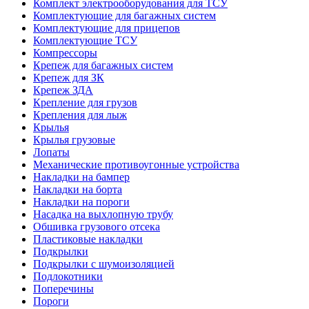
Комплект электрооборудования для ТСУ
Комплектующие для багажных систем
Комплектующие для прицепов
Комплектующие ТСУ
Компрессоры
Крепеж для багажных систем
Крепеж для ЗК
Крепеж ЗДА
Крепление для грузов
Крепления для лыж
Крылья
Крылья грузовые
Лопаты
Механические противоугонные устройства
Накладки на бампер
Накладки на борта
Накладки на пороги
Насадка на выхлопную трубу
Обшивка грузового отсека
Пластиковые накладки
Подкрылки
Подкрылки с шумоизоляцией
Подлокотники
Поперечины
Пороги