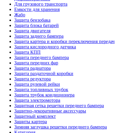
Для грузового транспорта
Емкости для хранения
Жабо
Защита бензобака
Защита блока батарей
Защита двигателя
Защита заднего бампера
Защита картера и коробки переключения передач
Защита кислородного датчика
Защита КПП
Защита переднего бампера
Защита передних фар
Защита радиатора
Защита раздаточной коробки
Защита редуктора
Защита рулевой рейки
Защита топливных трубок
Защита трубок кондиционера
Защита электромотора
Защитная сетка решетки переднего бампера
Защитно-декоративные аксессуары
Защитный комплект
Защиты картера
Зимняя заглушка решетки переднего бампера
Категория