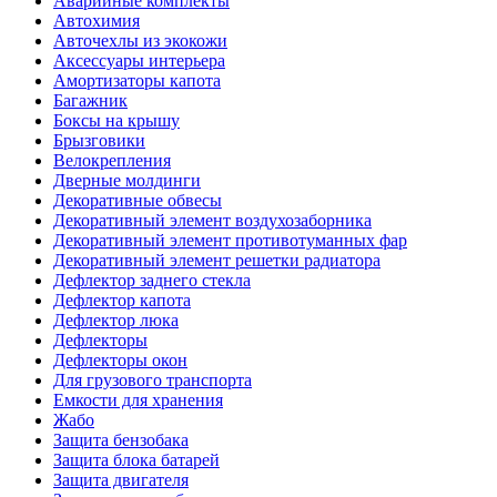
Аварийные комплекты
Автохимия
Авточехлы из экокожи
Аксессуары интерьера
Амортизаторы капота
Багажник
Боксы на крышу
Брызговики
Велокрепления
Дверные молдинги
Декоративные обвесы
Декоративный элемент воздухозаборника
Декоративный элемент противотуманных фар
Декоративный элемент решетки радиатора
Дефлектор заднего стекла
Дефлектор капота
Дефлектор люка
Дефлекторы
Дефлекторы окон
Для грузового транспорта
Емкости для хранения
Жабо
Защита бензобака
Защита блока батарей
Защита двигателя