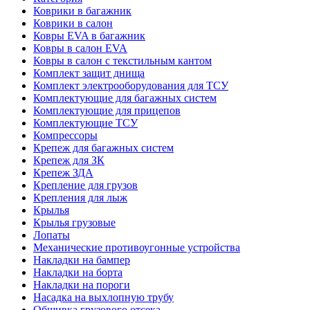
Коврики в багажник
Коврики в салон
Ковры EVA в багажник
Ковры в салон EVA
Ковры в салон с текстильным кантом
Комплект защит днища
Комплект электрооборудования для ТСУ
Комплектующие для багажных систем
Комплектующие для прицепов
Комплектующие ТСУ
Компрессоры
Крепеж для багажных систем
Крепеж для ЗК
Крепеж ЗДА
Крепление для грузов
Крепления для лыж
Крылья
Крылья грузовые
Лопаты
Механические противоугонные устройства
Накладки на бампер
Накладки на борта
Накладки на пороги
Насадка на выхлопную трубу
Обшивка грузового отсека