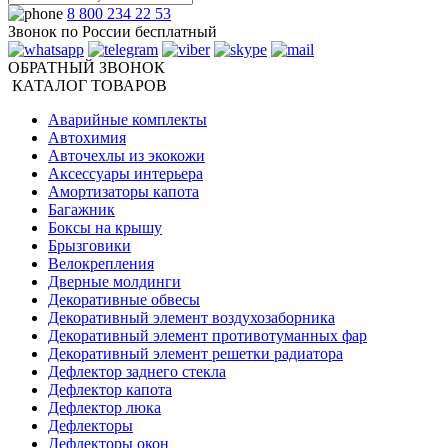
8 800 234 22 53
Звонок по России бесплатный
ОБРАТНЫЙ ЗВОНОК
КАТАЛОГ ТОВАРОВ
Аварийные комплекты
Автохимия
Авточехлы из экокожи
Аксессуары интерьера
Амортизаторы капота
Багажник
Боксы на крышу
Брызговики
Велокрепления
Дверные молдинги
Декоративные обвесы
Декоративный элемент воздухозаборника
Декоративный элемент противотуманных фар
Декоративный элемент решетки радиатора
Дефлектор заднего стекла
Дефлектор капота
Дефлектор люка
Дефлекторы
Дефлекторы окон