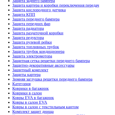
Защита заднего бампера
Защита картера и коробки переключения передач
Защита кислородного датчика
Защита КПП
Защита переднего бампера
Защита передних фар
Защита радиатора
Защита раздаточной коробки
Защита редуктора
Защита рулевой рейки
Защита топливных трубок
Защита трубок кондиционера
Защита электромотора
Защитная сетка решетки переднего бампера
Защитно-декоративные аксессуары
Защитный комплект
Защиты картера
Зимняя заглушка решетки переднего бампера
Категория
Коврики в багажник
Коврики в салон
Ковры EVA в багажник
Ковры в салон EVA
Ковры в салон с текстильным кантом
Комплект защит днища