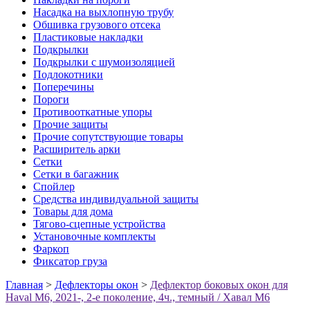
Насадка на выхлопную трубу
Обшивка грузового отсека
Пластиковые накладки
Подкрылки
Подкрылки с шумоизоляцией
Подлокотники
Поперечины
Пороги
Противооткатные упоры
Прочие защиты
Прочие сопутствующие товары
Расширитель арки
Сетки
Сетки в багажник
Спойлер
Средства индивидуальной защиты
Товары для дома
Тягово-сцепные устройства
Установочные комплекты
Фаркоп
Фиксатор груза
Главная
>
Дефлекторы окон
>
Дефлектор боковых окон для
Haval M6, 2021-, 2-е поколение, 4ч., темный / Хавал М6