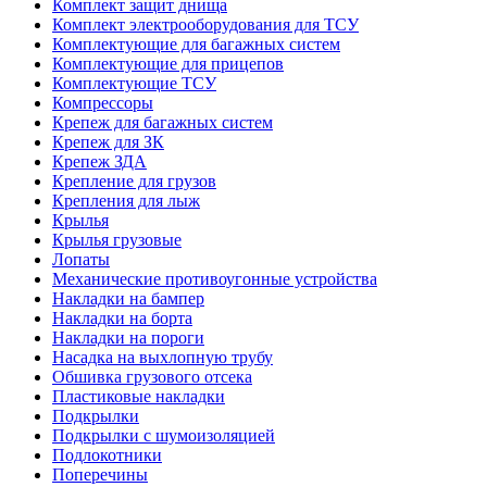
Комплект защит днища
Комплект электрооборудования для ТСУ
Комплектующие для багажных систем
Комплектующие для прицепов
Комплектующие ТСУ
Компрессоры
Крепеж для багажных систем
Крепеж для ЗК
Крепеж ЗДА
Крепление для грузов
Крепления для лыж
Крылья
Крылья грузовые
Лопаты
Механические противоугонные устройства
Накладки на бампер
Накладки на борта
Накладки на пороги
Насадка на выхлопную трубу
Обшивка грузового отсека
Пластиковые накладки
Подкрылки
Подкрылки с шумоизоляцией
Подлокотники
Поперечины