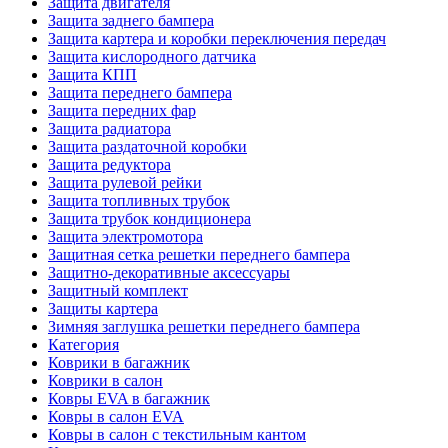
Защита двигателя
Защита заднего бампера
Защита картера и коробки переключения передач
Защита кислородного датчика
Защита КПП
Защита переднего бампера
Защита передних фар
Защита радиатора
Защита раздаточной коробки
Защита редуктора
Защита рулевой рейки
Защита топливных трубок
Защита трубок кондиционера
Защита электромотора
Защитная сетка решетки переднего бампера
Защитно-декоративные аксессуары
Защитный комплект
Защиты картера
Зимняя заглушка решетки переднего бампера
Категория
Коврики в багажник
Коврики в салон
Ковры EVA в багажник
Ковры в салон EVA
Ковры в салон с текстильным кантом