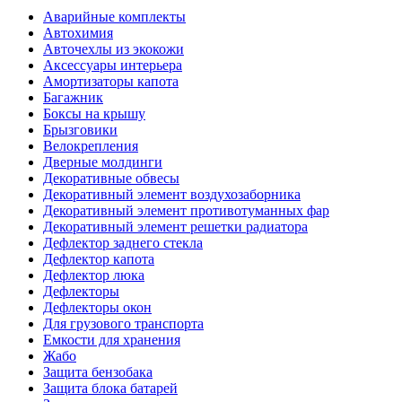
Аварийные комплекты
Автохимия
Авточехлы из экокожи
Аксессуары интерьера
Амортизаторы капота
Багажник
Боксы на крышу
Брызговики
Велокрепления
Дверные молдинги
Декоративные обвесы
Декоративный элемент воздухозаборника
Декоративный элемент противотуманных фар
Декоративный элемент решетки радиатора
Дефлектор заднего стекла
Дефлектор капота
Дефлектор люка
Дефлекторы
Дефлекторы окон
Для грузового транспорта
Емкости для хранения
Жабо
Защита бензобака
Защита блока батарей