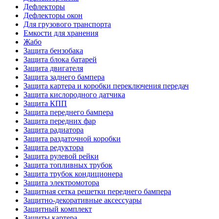
Дефлекторы
Дефлекторы окон
Для грузового транспорта
Емкости для хранения
Жабо
Защита бензобака
Защита блока батарей
Защита двигателя
Защита заднего бампера
Защита картера и коробки переключения передач
Защита кислородного датчика
Защита КПП
Защита переднего бампера
Защита передних фар
Защита радиатора
Защита раздаточной коробки
Защита редуктора
Защита рулевой рейки
Защита топливных трубок
Защита трубок кондиционера
Защита электромотора
Защитная сетка решетки переднего бампера
Защитно-декоративные аксессуары
Защитный комплект
Защиты картера