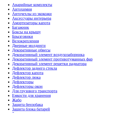
Аварийные комплекты
Автохимия
Авточехлы из экокожи
Аксессуары интерьера
Амортизаторы капота
Багажник
Боксы на крышу
Брызговики
Велокрепления
Дверные молдинги
Декоративные обвесы
Декоративный элемент воздухозаборника
Декоративный элемент противотуманных фар
Декоративный элемент решетки радиатора
Дефлектор заднего стекла
Дефлектор капота
Дефлектор люка
Дефлекторы
Дефлекторы окон
Для грузового транспорта
Емкости для хранения
Жабо
Защита бензобака
Защита блока батарей