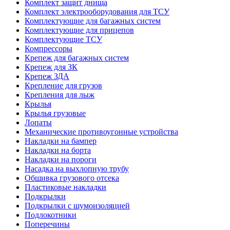
Комплект защит днища
Комплект электрооборудования для ТСУ
Комплектующие для багажных систем
Комплектующие для прицепов
Комплектующие ТСУ
Компрессоры
Крепеж для багажных систем
Крепеж для ЗК
Крепеж ЗДА
Крепление для грузов
Крепления для лыж
Крылья
Крылья грузовые
Лопаты
Механические противоугонные устройства
Накладки на бампер
Накладки на борта
Накладки на пороги
Насадка на выхлопную трубу
Обшивка грузового отсека
Пластиковые накладки
Подкрылки
Подкрылки с шумоизоляцией
Подлокотники
Поперечины