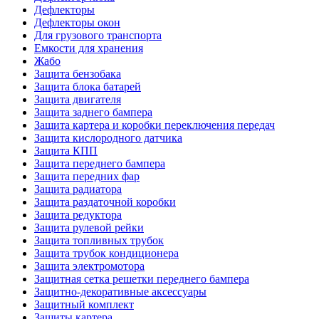
Дефлекторы
Дефлекторы окон
Для грузового транспорта
Емкости для хранения
Жабо
Защита бензобака
Защита блока батарей
Защита двигателя
Защита заднего бампера
Защита картера и коробки переключения передач
Защита кислородного датчика
Защита КПП
Защита переднего бампера
Защита передних фар
Защита радиатора
Защита раздаточной коробки
Защита редуктора
Защита рулевой рейки
Защита топливных трубок
Защита трубок кондиционера
Защита электромотора
Защитная сетка решетки переднего бампера
Защитно-декоративные аксессуары
Защитный комплект
Защиты картера