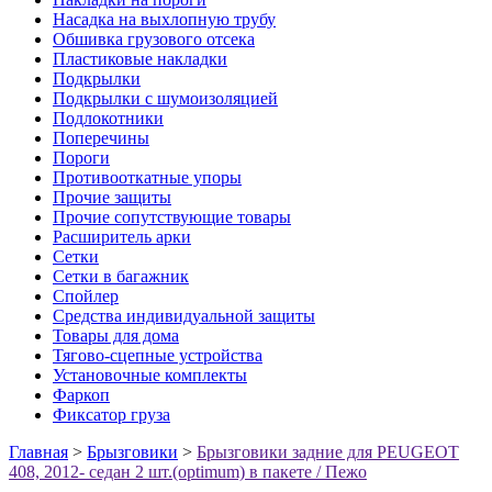
Насадка на выхлопную трубу
Обшивка грузового отсека
Пластиковые накладки
Подкрылки
Подкрылки с шумоизоляцией
Подлокотники
Поперечины
Пороги
Противооткатные упоры
Прочие защиты
Прочие сопутствующие товары
Расширитель арки
Сетки
Сетки в багажник
Спойлер
Средства индивидуальной защиты
Товары для дома
Тягово-сцепные устройства
Установочные комплекты
Фаркоп
Фиксатор груза
Главная
>
Брызговики
>
Брызговики задние для PEUGEOT
408, 2012- седан 2 шт.(optimum) в пакете / Пежо