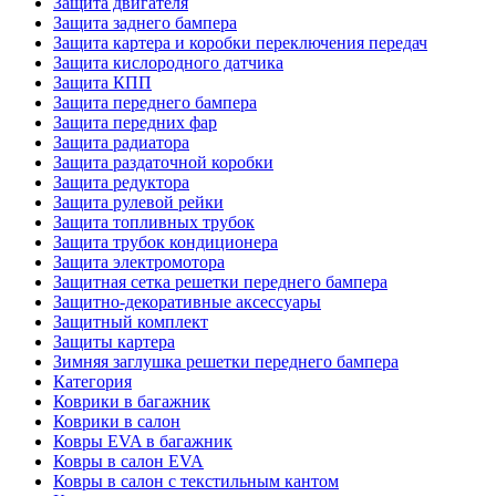
Защита двигателя
Защита заднего бампера
Защита картера и коробки переключения передач
Защита кислородного датчика
Защита КПП
Защита переднего бампера
Защита передних фар
Защита радиатора
Защита раздаточной коробки
Защита редуктора
Защита рулевой рейки
Защита топливных трубок
Защита трубок кондиционера
Защита электромотора
Защитная сетка решетки переднего бампера
Защитно-декоративные аксессуары
Защитный комплект
Защиты картера
Зимняя заглушка решетки переднего бампера
Категория
Коврики в багажник
Коврики в салон
Ковры EVA в багажник
Ковры в салон EVA
Ковры в салон с текстильным кантом