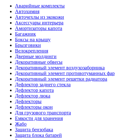
Аварийные комплекты
Автохимия
Авточехлы из экокожи
Аксессуары интерьера
Амортизаторы капота
Багажник
Боксы на крышу
Брызговики
Велокрепления
Дверные молдинги
Декоративные обвесы
Декоративный элемент воздухозаборника
Декоративный элемент противотуманных фар
Декоративный элемент решетки радиатора
Дефлектор заднего стекла
Дефлектор капота
Дефлектор люка
Дефлекторы
Дефлекторы окон
Для грузового транспорта
Емкости для хранения
Жабо
Защита бензобака
Защита блока батарей