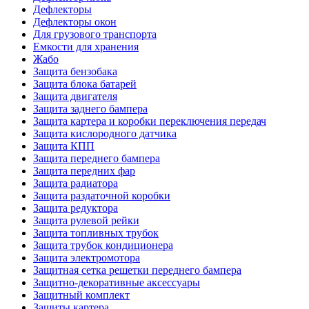
Дефлекторы
Дефлекторы окон
Для грузового транспорта
Емкости для хранения
Жабо
Защита бензобака
Защита блока батарей
Защита двигателя
Защита заднего бампера
Защита картера и коробки переключения передач
Защита кислородного датчика
Защита КПП
Защита переднего бампера
Защита передних фар
Защита радиатора
Защита раздаточной коробки
Защита редуктора
Защита рулевой рейки
Защита топливных трубок
Защита трубок кондиционера
Защита электромотора
Защитная сетка решетки переднего бампера
Защитно-декоративные аксессуары
Защитный комплект
Защиты картера