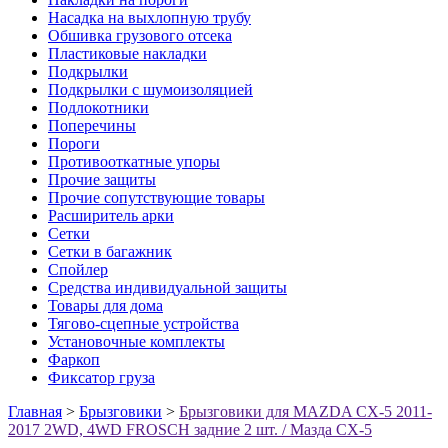
Насадка на выхлопную трубу
Обшивка грузового отсека
Пластиковые накладки
Подкрылки
Подкрылки с шумоизоляцией
Подлокотники
Поперечины
Пороги
Противооткатные упоры
Прочие защиты
Прочие сопутствующие товары
Расширитель арки
Сетки
Сетки в багажник
Спойлер
Средства индивидуальной защиты
Товары для дома
Тягово-сцепные устройства
Установочные комплекты
Фаркоп
Фиксатор груза
Главная
>
Брызговики
>
Брызговики для MAZDA CX-5 2011-
2017 2WD, 4WD FROSCH задние 2 шт. / Мазда СХ-5