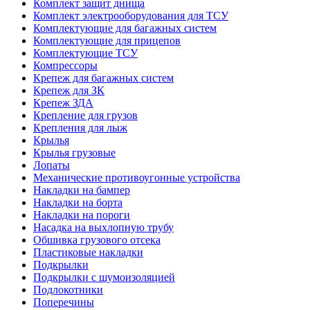
Комплект защит днища
Комплект электрооборудования для ТСУ
Комплектующие для багажных систем
Комплектующие для прицепов
Комплектующие ТСУ
Компрессоры
Крепеж для багажных систем
Крепеж для ЗК
Крепеж ЗДА
Крепление для грузов
Крепления для лыж
Крылья
Крылья грузовые
Лопаты
Механические противоугонные устройства
Накладки на бампер
Накладки на борта
Накладки на пороги
Насадка на выхлопную трубу
Обшивка грузового отсека
Пластиковые накладки
Подкрылки
Подкрылки с шумоизоляцией
Подлокотники
Поперечины