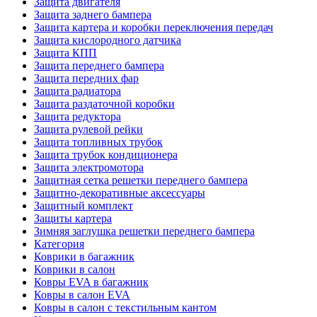
Защита двигателя
Защита заднего бампера
Защита картера и коробки переключения передач
Защита кислородного датчика
Защита КПП
Защита переднего бампера
Защита передних фар
Защита радиатора
Защита раздаточной коробки
Защита редуктора
Защита рулевой рейки
Защита топливных трубок
Защита трубок кондиционера
Защита электромотора
Защитная сетка решетки переднего бампера
Защитно-декоративные аксессуары
Защитный комплект
Защиты картера
Зимняя заглушка решетки переднего бампера
Категория
Коврики в багажник
Коврики в салон
Ковры EVA в багажник
Ковры в салон EVA
Ковры в салон с текстильным кантом