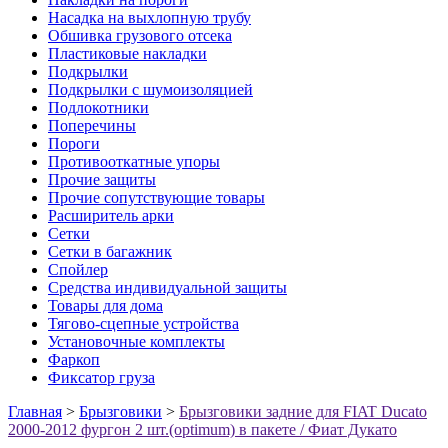
Насадка на выхлопную трубу
Обшивка грузового отсека
Пластиковые накладки
Подкрылки
Подкрылки с шумоизоляцией
Подлокотники
Поперечины
Пороги
Противооткатные упоры
Прочие защиты
Прочие сопутствующие товары
Расширитель арки
Сетки
Сетки в багажник
Спойлер
Средства индивидуальной защиты
Товары для дома
Тягово-сцепные устройства
Установочные комплекты
Фаркоп
Фиксатор груза
Главная
>
Брызговики
>
Брызговики задние для FIAT Ducato
2000-2012 фургон 2 шт.(optimum) в пакете / Фиат Дукато