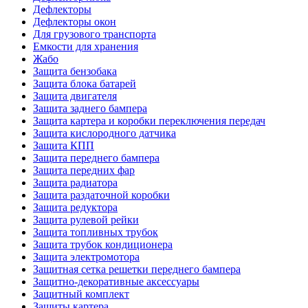
Дефлекторы
Дефлекторы окон
Для грузового транспорта
Емкости для хранения
Жабо
Защита бензобака
Защита блока батарей
Защита двигателя
Защита заднего бампера
Защита картера и коробки переключения передач
Защита кислородного датчика
Защита КПП
Защита переднего бампера
Защита передних фар
Защита радиатора
Защита раздаточной коробки
Защита редуктора
Защита рулевой рейки
Защита топливных трубок
Защита трубок кондиционера
Защита электромотора
Защитная сетка решетки переднего бампера
Защитно-декоративные аксессуары
Защитный комплект
Защиты картера