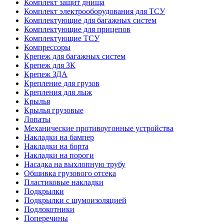
Комплект защит днища
Комплект электрооборудования для ТСУ
Комплектующие для багажных систем
Комплектующие для прицепов
Комплектующие ТСУ
Компрессоры
Крепеж для багажных систем
Крепеж для ЗК
Крепеж ЗДА
Крепление для грузов
Крепления для лыж
Крылья
Крылья грузовые
Лопаты
Механические противоугонные устройства
Накладки на бампер
Накладки на борта
Накладки на пороги
Насадка на выхлопную трубу
Обшивка грузового отсека
Пластиковые накладки
Подкрылки
Подкрылки с шумоизоляцией
Подлокотники
Поперечины