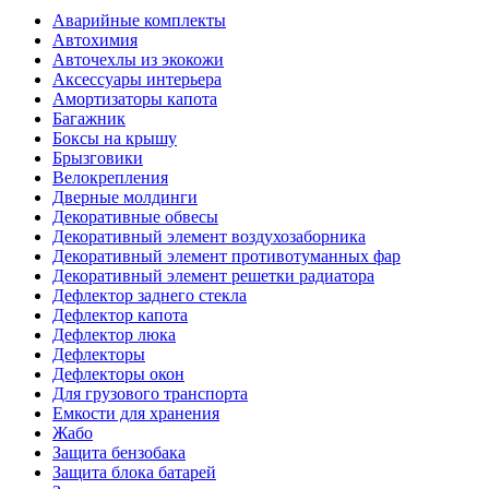
Аварийные комплекты
Автохимия
Авточехлы из экокожи
Аксессуары интерьера
Амортизаторы капота
Багажник
Боксы на крышу
Брызговики
Велокрепления
Дверные молдинги
Декоративные обвесы
Декоративный элемент воздухозаборника
Декоративный элемент противотуманных фар
Декоративный элемент решетки радиатора
Дефлектор заднего стекла
Дефлектор капота
Дефлектор люка
Дефлекторы
Дефлекторы окон
Для грузового транспорта
Емкости для хранения
Жабо
Защита бензобака
Защита блока батарей