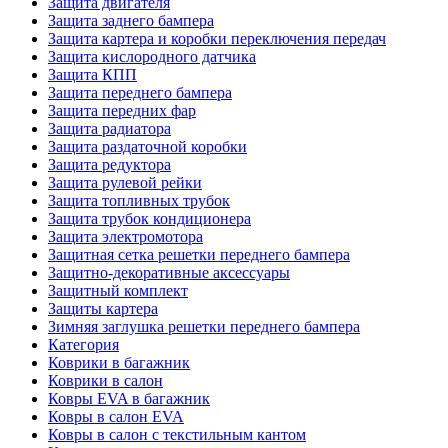
Защита двигателя
Защита заднего бампера
Защита картера и коробки переключения передач
Защита кислородного датчика
Защита КПП
Защита переднего бампера
Защита передних фар
Защита радиатора
Защита раздаточной коробки
Защита редуктора
Защита рулевой рейки
Защита топливных трубок
Защита трубок кондиционера
Защита электромотора
Защитная сетка решетки переднего бампера
Защитно-декоративные аксессуары
Защитный комплект
Защиты картера
Зимняя заглушка решетки переднего бампера
Категория
Коврики в багажник
Коврики в салон
Ковры EVA в багажник
Ковры в салон EVA
Ковры в салон с текстильным кантом