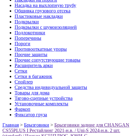
Насадка на выхлопную трубу
Обшивка грузового отсека
Пластиковые накладки
Подкрылки
Подкрылки с шумоизоляцией
Подлокотники
Поперечины
Пороги
Противооткатные упоры
Прочие защиты
Прочие сопутствующие товары
Расширитель арки
Сетки
Сетки в багажник
Спойлер
Средства индивидуальной защиты
Товары для дома
Тягово-сцепные устройства
Установочные комплекты
Фаркоп
Фиксатор груза
Главная
>
Брызговики
>
Брызговики задние для CHANGAN
CS55PLUS I Рестайлинг 2021-н.в. / Uni-S 2024-н.в. 2 шт.
(standard) / Чанган КС55ПЛЮС, ЮНИ-С