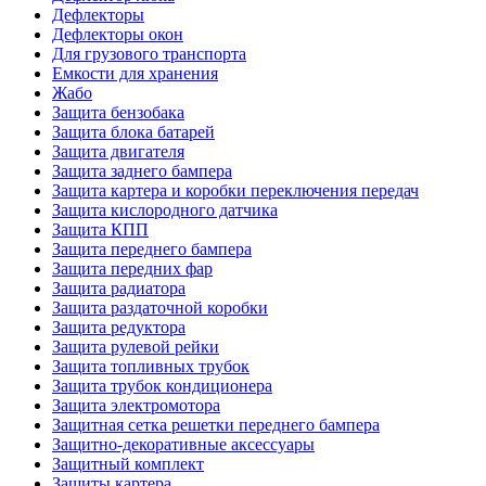
Дефлекторы
Дефлекторы окон
Для грузового транспорта
Емкости для хранения
Жабо
Защита бензобака
Защита блока батарей
Защита двигателя
Защита заднего бампера
Защита картера и коробки переключения передач
Защита кислородного датчика
Защита КПП
Защита переднего бампера
Защита передних фар
Защита радиатора
Защита раздаточной коробки
Защита редуктора
Защита рулевой рейки
Защита топливных трубок
Защита трубок кондиционера
Защита электромотора
Защитная сетка решетки переднего бампера
Защитно-декоративные аксессуары
Защитный комплект
Защиты картера