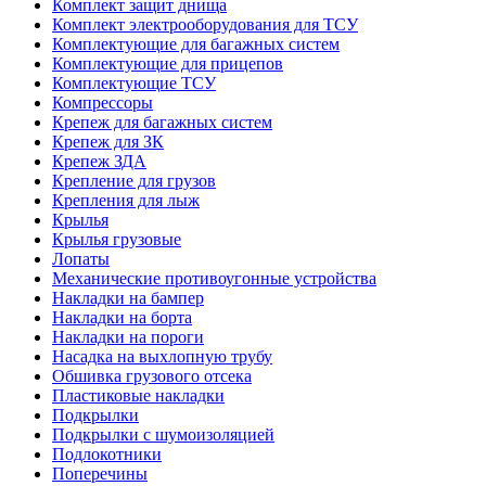
Комплект защит днища
Комплект электрооборудования для ТСУ
Комплектующие для багажных систем
Комплектующие для прицепов
Комплектующие ТСУ
Компрессоры
Крепеж для багажных систем
Крепеж для ЗК
Крепеж ЗДА
Крепление для грузов
Крепления для лыж
Крылья
Крылья грузовые
Лопаты
Механические противоугонные устройства
Накладки на бампер
Накладки на борта
Накладки на пороги
Насадка на выхлопную трубу
Обшивка грузового отсека
Пластиковые накладки
Подкрылки
Подкрылки с шумоизоляцией
Подлокотники
Поперечины