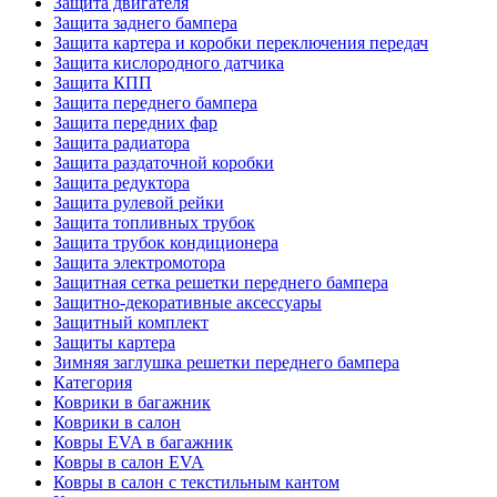
Защита двигателя
Защита заднего бампера
Защита картера и коробки переключения передач
Защита кислородного датчика
Защита КПП
Защита переднего бампера
Защита передних фар
Защита радиатора
Защита раздаточной коробки
Защита редуктора
Защита рулевой рейки
Защита топливных трубок
Защита трубок кондиционера
Защита электромотора
Защитная сетка решетки переднего бампера
Защитно-декоративные аксессуары
Защитный комплект
Защиты картера
Зимняя заглушка решетки переднего бампера
Категория
Коврики в багажник
Коврики в салон
Ковры EVA в багажник
Ковры в салон EVA
Ковры в салон с текстильным кантом