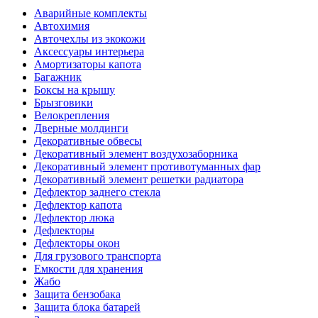
Аварийные комплекты
Автохимия
Авточехлы из экокожи
Аксессуары интерьера
Амортизаторы капота
Багажник
Боксы на крышу
Брызговики
Велокрепления
Дверные молдинги
Декоративные обвесы
Декоративный элемент воздухозаборника
Декоративный элемент противотуманных фар
Декоративный элемент решетки радиатора
Дефлектор заднего стекла
Дефлектор капота
Дефлектор люка
Дефлекторы
Дефлекторы окон
Для грузового транспорта
Емкости для хранения
Жабо
Защита бензобака
Защита блока батарей