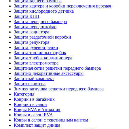
Защита заднего бампера
Защита картера и коробки переключения передач
Защита кислородного датчика
Защита КПП
Защита переднего бампера
Защита передних фар
Защита радиатора
Защита раздаточной коробки
Защита редуктора
Защита рулевой рейки
Защита топливных трубок
Защита трубок кондиционера
Защита электромотора
Защитная сетка решетки переднего бампера
Защитно-декоративные аксессуары
Защитный комплект
Защиты картера
Зимняя заглушка решетки переднего бампера
Категория
Коврики в багажник
Коврики в салон
Ковры EVA в багажник
Ковры в салон EVA
Ковры в салон с текстильным кантом
Комплект защит днища