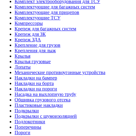
Комплект электрооборудования для ТСУ
Комплектующие для багажных систем
Комплектующие для прицепов
Комплектующие ТСУ
Компрессоры
Крепеж для багажных систем
Крепеж для ЗК
Крепеж ЗДА
Крепление для грузов
Крепления для лыж
Крылья
Крылья грузовые
Лопаты
Механические противоугонные устройства
Накладки на бампер
Накладки на борта
Накладки на пороги
Насадка на выхлопную трубу
Обшивка грузового отсека
Пластиковые накладки
Подкрылки
Подкрылки с шумоизоляцией
Подлокотники
Поперечины
Пороги