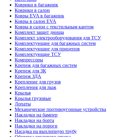
Коврики в багажник
Коврики в салон
Ковры EVA в багажник
Ковры в салон EVA
Ковры в салон с текстильным кантом
Комплект защит днища
Комплект электрооборудования для ТСУ
Комплектующие для багажных систем
Комплектующие для прицепов
Комплектующие ТСУ
Компрессоры
Крепеж для багажных систем
Крепеж для ЗК
Крепеж ЗДА
Крепление для грузов
Крепления для лыж
Крылья
Крылья грузовые
Лопаты
Механические противоугонные устройства
Накладки на бампер
Накладки на борта
Накладки на пороги
Насадка на выхлопную трубу
Обшивка грузового отсека