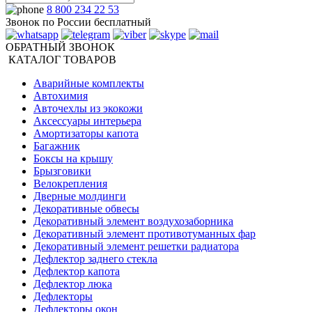
8 800 234 22 53
Звонок по России бесплатный
ОБРАТНЫЙ ЗВОНОК
КАТАЛОГ ТОВАРОВ
Аварийные комплекты
Автохимия
Авточехлы из экокожи
Аксессуары интерьера
Амортизаторы капота
Багажник
Боксы на крышу
Брызговики
Велокрепления
Дверные молдинги
Декоративные обвесы
Декоративный элемент воздухозаборника
Декоративный элемент противотуманных фар
Декоративный элемент решетки радиатора
Дефлектор заднего стекла
Дефлектор капота
Дефлектор люка
Дефлекторы
Дефлекторы окон