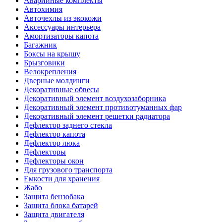
Аварийные комплекты
Автохимия
Авточехлы из экокожи
Аксессуары интерьера
Амортизаторы капота
Багажник
Боксы на крышу
Брызговики
Велокрепления
Дверные молдинги
Декоративные обвесы
Декоративный элемент воздухозаборника
Декоративный элемент противотуманных фар
Декоративный элемент решетки радиатора
Дефлектор заднего стекла
Дефлектор капота
Дефлектор люка
Дефлекторы
Дефлекторы окон
Для грузового транспорта
Емкости для хранения
Жабо
Защита бензобака
Защита блока батарей
Защита двигателя