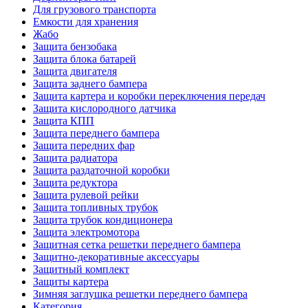
Для грузового транспорта
Емкости для хранения
Жабо
Защита бензобака
Защита блока батарей
Защита двигателя
Защита заднего бампера
Защита картера и коробки переключения передач
Защита кислородного датчика
Защита КПП
Защита переднего бампера
Защита передних фар
Защита радиатора
Защита раздаточной коробки
Защита редуктора
Защита рулевой рейки
Защита топливных трубок
Защита трубок кондиционера
Защита электромотора
Защитная сетка решетки переднего бампера
Защитно-декоративные аксессуары
Защитный комплект
Защиты картера
Зимняя заглушка решетки переднего бампера
Категория