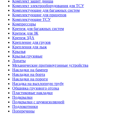
Комплект защит днища
Комплект электрооборудования для ТСУ
Комплектующие для багажных систем
Комплектующие для прицепов
Комплектующие ТСУ
Компрессоры
Крепеж для багажных систем
Крепеж для ЗК
Крепеж ЗДА
Крепление для грузов
Крепления для лыж
Крылья
Крылья грузовые
Лопаты
Механические противоугонные устройства
Накладки на бампер
Накладки на борта
Накладки на пороги
Насадка на выхлопную трубу
Обшивка грузового отсека
Пластиковые накладки
Подкрылки
Подкрылки с шумоизоляцией
Подлокотники
Поперечины