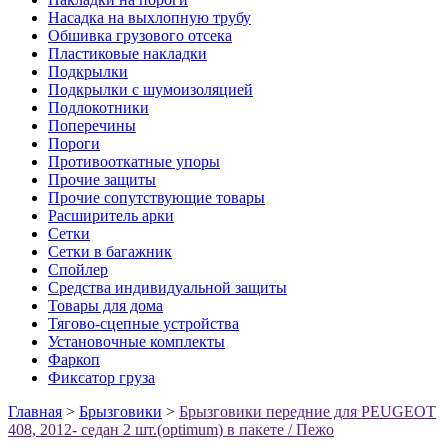
Насадка на выхлопную трубу
Обшивка грузового отсека
Пластиковые накладки
Подкрылки
Подкрылки с шумоизоляцией
Подлокотники
Поперечины
Пороги
Противооткатные упоры
Прочие защиты
Прочие сопутствующие товары
Расширитель арки
Сетки
Сетки в багажник
Спойлер
Средства индивидуальной защиты
Товары для дома
Тягово-сцепные устройства
Установочные комплекты
Фаркоп
Фиксатор груза
Главная
>
Брызговики
>
Брызговики передние для PEUGEOT
408, 2012- седан 2 шт.(optimum) в пакете / Пежо