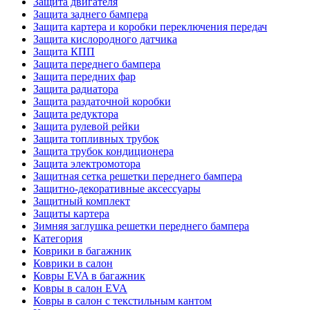
Защита двигателя
Защита заднего бампера
Защита картера и коробки переключения передач
Защита кислородного датчика
Защита КПП
Защита переднего бампера
Защита передних фар
Защита радиатора
Защита раздаточной коробки
Защита редуктора
Защита рулевой рейки
Защита топливных трубок
Защита трубок кондиционера
Защита электромотора
Защитная сетка решетки переднего бампера
Защитно-декоративные аксессуары
Защитный комплект
Защиты картера
Зимняя заглушка решетки переднего бампера
Категория
Коврики в багажник
Коврики в салон
Ковры EVA в багажник
Ковры в салон EVA
Ковры в салон с текстильным кантом