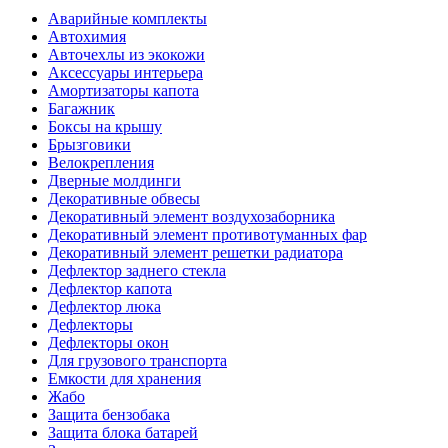
Аварийные комплекты
Автохимия
Авточехлы из экокожи
Аксессуары интерьера
Амортизаторы капота
Багажник
Боксы на крышу
Брызговики
Велокрепления
Дверные молдинги
Декоративные обвесы
Декоративный элемент воздухозаборника
Декоративный элемент противотуманных фар
Декоративный элемент решетки радиатора
Дефлектор заднего стекла
Дефлектор капота
Дефлектор люка
Дефлекторы
Дефлекторы окон
Для грузового транспорта
Емкости для хранения
Жабо
Защита бензобака
Защита блока батарей