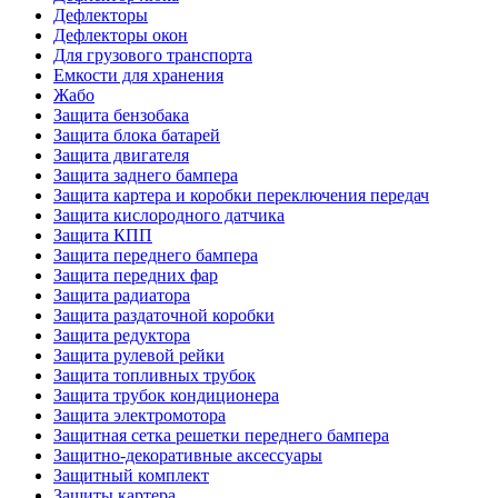
Дефлекторы
Дефлекторы окон
Для грузового транспорта
Емкости для хранения
Жабо
Защита бензобака
Защита блока батарей
Защита двигателя
Защита заднего бампера
Защита картера и коробки переключения передач
Защита кислородного датчика
Защита КПП
Защита переднего бампера
Защита передних фар
Защита радиатора
Защита раздаточной коробки
Защита редуктора
Защита рулевой рейки
Защита топливных трубок
Защита трубок кондиционера
Защита электромотора
Защитная сетка решетки переднего бампера
Защитно-декоративные аксессуары
Защитный комплект
Защиты картера