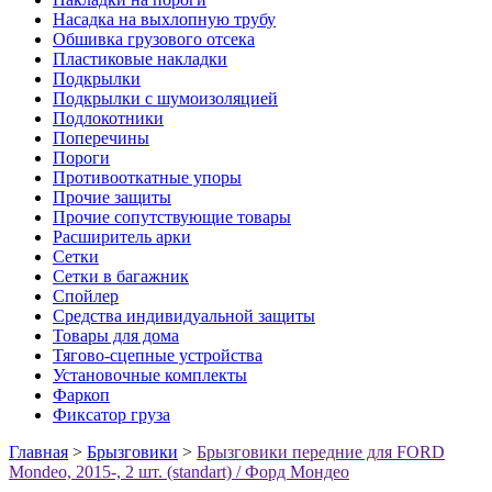
Насадка на выхлопную трубу
Обшивка грузового отсека
Пластиковые накладки
Подкрылки
Подкрылки с шумоизоляцией
Подлокотники
Поперечины
Пороги
Противооткатные упоры
Прочие защиты
Прочие сопутствующие товары
Расширитель арки
Сетки
Сетки в багажник
Спойлер
Средства индивидуальной защиты
Товары для дома
Тягово-сцепные устройства
Установочные комплекты
Фаркоп
Фиксатор груза
Главная
>
Брызговики
>
Брызговики передние для FORD
Mondeo, 2015-, 2 шт. (standart) / Форд Мондео