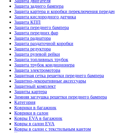
Защита двигателя
Защита заднего бампера
Защита картера и коробки переключения передач
Защита кислородного датчика
Защита КПП
Защита переднего бампера
Защита передних фар
Защита радиатора
Защита раздаточной коробки
Защита редуктора
Защита рулевой рейки
Защита топливных трубок
Защита трубок кондиционера
Защита электромотора
Защитная сетка решетки переднего бампера
Защитно-декоративные аксессуары
Защитный комплект
Защиты картера
Зимняя заглушка решетки переднего бампера
Категория
Коврики в багажник
Коврики в салон
Ковры EVA в багажник
Ковры в салон EVA
Ковры в салон с текстильным кантом