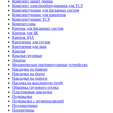
Комплект защит днища
Комплект электрооборудования для ТСУ
Комплектующие для багажных систем
Комплектующие для прицепов
Комплектующие ТСУ
Компрессоры
Крепеж для багажных систем
Крепеж для ЗК
Крепеж ЗДА
Крепление для грузов
Крепления для лыж
Крылья
Крылья грузовые
Лопаты
Механические противоугонные устройства
Накладки на бампер
Накладки на борта
Накладки на пороги
Насадка на выхлопную трубу
Обшивка грузового отсека
Пластиковые накладки
Подкрылки
Подкрылки с шумоизоляцией
Подлокотники
Поперечины