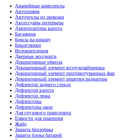
Аварийные комплекты
Автохимия
Авточехлы из экокожи
Аксессуары интерьера
Амортизаторы капота
Багажник
Боксы на крышу
Брызговики
Велокрепления
Дверные молдинги
Декоративные обвесы
Декоративный элемент воздухозаборника
Декоративный элемент противотуманных фар
Декоративный элемент решетки радиатора
Дефлектор заднего стекла
Дефлектор капота
Дефлектор люка
Дефлекторы
Дефлекторы окон
Для грузового транспорта
Емкости для хранения
Жабо
Защита бензобака
Защита блока батарей