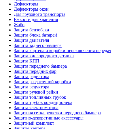
Дефлекторы
Дефлекторы окон
Для грузового транспорта
Емкости для хранения
Жабо
Защита бензобака
Защита блока батарей
Защита двигателя
Защита заднего бампера
Защита картера и коробки переключения передач
Защита кислородного датчика
Защита КПП
Защита переднего бампера
Защита передних фар
Защита радиатора
Защита раздаточной коробки
Защита редуктора
Защита рулевой рейки
Защита топливных трубок
Защита трубок кондиционера
Защита электромотора
Защитная сетка решетки переднего бампера
Защитно-декоративные аксессуары
Защитный комплект
Защиты картера