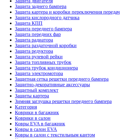
Защита двигателя
Защита заднего бампера
Защита картера и коробки переключения передач
Защита кислородного датчика
Защита КПП
Защита переднего бампера
Защита передних фар
Защита радиатора
Защита раздаточной коробки
Защита редуктора
Защита рулевой рейки
Защита топливных трубок
Защита трубок кондиционера
Защита электромотора
Защитная сетка решетки переднего бампера
Защитно-декоративные аксессуары
Защитный комплект
Защиты картера
Зимняя заглушка решетки переднего бампера
Категория
Коврики в багажник
Коврики в салон
Ковры EVA в багажник
Ковры в салон EVA
Ковры в салон с текстильным кантом