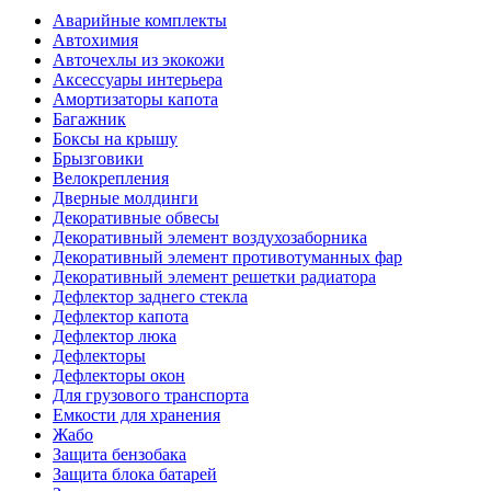
Аварийные комплекты
Автохимия
Авточехлы из экокожи
Аксессуары интерьера
Амортизаторы капота
Багажник
Боксы на крышу
Брызговики
Велокрепления
Дверные молдинги
Декоративные обвесы
Декоративный элемент воздухозаборника
Декоративный элемент противотуманных фар
Декоративный элемент решетки радиатора
Дефлектор заднего стекла
Дефлектор капота
Дефлектор люка
Дефлекторы
Дефлекторы окон
Для грузового транспорта
Емкости для хранения
Жабо
Защита бензобака
Защита блока батарей