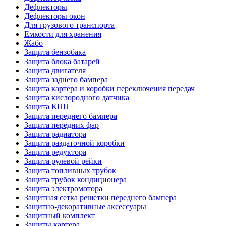
Дефлекторы
Дефлекторы окон
Для грузового транспорта
Емкости для хранения
Жабо
Защита бензобака
Защита блока батарей
Защита двигателя
Защита заднего бампера
Защита картера и коробки переключения передач
Защита кислородного датчика
Защита КПП
Защита переднего бампера
Защита передних фар
Защита радиатора
Защита раздаточной коробки
Защита редуктора
Защита рулевой рейки
Защита топливных трубок
Защита трубок кондиционера
Защита электромотора
Защитная сетка решетки переднего бампера
Защитно-декоративные аксессуары
Защитный комплект
Защиты картера