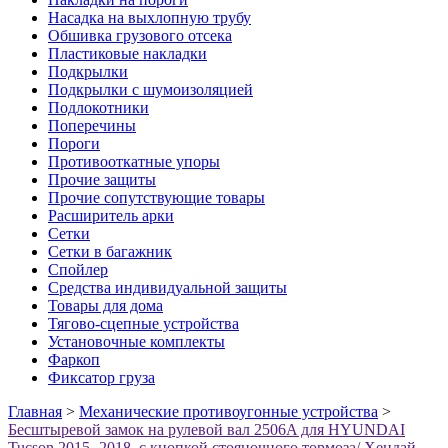
Насадка на выхлопную трубу
Обшивка грузового отсека
Пластиковые накладки
Подкрылки
Подкрылки с шумоизоляцией
Подлокотники
Поперечины
Пороги
Противооткатные упоры
Прочие защиты
Прочие сопутствующие товары
Расширитель арки
Сетки
Сетки в багажник
Спойлер
Средства индивидуальной защиты
Товары для дома
Тягово-сцепные устройства
Установочные комплекты
Фаркоп
Фиксатор груза
Главная
>
Механические противоугонные устройства
>
Бесштыревой замок на рулевой вал 2506A для HYUNDAI
Tucson 2015- 2018, с кнопкой стояночного тормоза/ Хендай