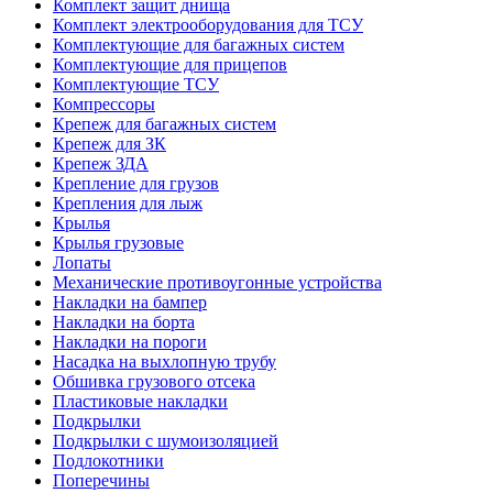
Комплект защит днища
Комплект электрооборудования для ТСУ
Комплектующие для багажных систем
Комплектующие для прицепов
Комплектующие ТСУ
Компрессоры
Крепеж для багажных систем
Крепеж для ЗК
Крепеж ЗДА
Крепление для грузов
Крепления для лыж
Крылья
Крылья грузовые
Лопаты
Механические противоугонные устройства
Накладки на бампер
Накладки на борта
Накладки на пороги
Насадка на выхлопную трубу
Обшивка грузового отсека
Пластиковые накладки
Подкрылки
Подкрылки с шумоизоляцией
Подлокотники
Поперечины