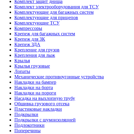
Комплект защит днища
Комплект электрооборудования для ТСУ
Комплектующие для багажных систем
Комплектующие для прицепов
Комплектующие ТСУ
Компрессоры
Крепеж для багажных систем
Крепеж для ЗК
Крепеж ЗДА
Крепление для грузов
Крепления для лыж
Крылья
Крылья грузовые
Лопаты
Механические противоугонные устройства
Накладки на бампер
Накладки на борта
Накладки на пороги
Насадка на выхлопную трубу
Обшивка грузового отсека
Пластиковые накладки
Подкрылки
Подкрылки с шумоизоляцией
Подлокотники
Поперечины