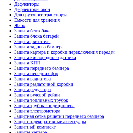
Дефлекторы
Дефлекторы окон
Для грузового транспорта
Емкости для хранения
Жабо
Защита бензобака
Защита блока батарей
Защита двигателя
Защита заднего бампера
Защита картера и коробки переключения передач
Защита кислородного датчика
Защита КПП
Защита переднего бампера
Защита передних фар
Защита радиатора
Защита раздаточной коробки
Защита редуктора
Защита рулевой рейки
Защита топливных трубок
Защита трубок кондиционера
Защита электромотора
Защитная сетка решетки переднего бампера
Защитно-декоративные аксессуары
Защитный комплект
Защиты картера