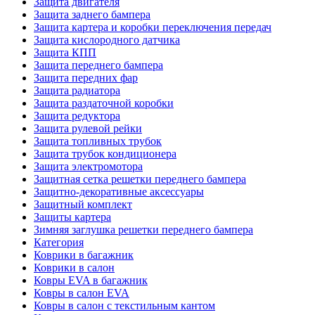
Защита двигателя
Защита заднего бампера
Защита картера и коробки переключения передач
Защита кислородного датчика
Защита КПП
Защита переднего бампера
Защита передних фар
Защита радиатора
Защита раздаточной коробки
Защита редуктора
Защита рулевой рейки
Защита топливных трубок
Защита трубок кондиционера
Защита электромотора
Защитная сетка решетки переднего бампера
Защитно-декоративные аксессуары
Защитный комплект
Защиты картера
Зимняя заглушка решетки переднего бампера
Категория
Коврики в багажник
Коврики в салон
Ковры EVA в багажник
Ковры в салон EVA
Ковры в салон с текстильным кантом