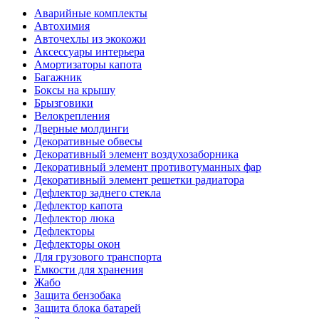
Аварийные комплекты
Автохимия
Авточехлы из экокожи
Аксессуары интерьера
Амортизаторы капота
Багажник
Боксы на крышу
Брызговики
Велокрепления
Дверные молдинги
Декоративные обвесы
Декоративный элемент воздухозаборника
Декоративный элемент противотуманных фар
Декоративный элемент решетки радиатора
Дефлектор заднего стекла
Дефлектор капота
Дефлектор люка
Дефлекторы
Дефлекторы окон
Для грузового транспорта
Емкости для хранения
Жабо
Защита бензобака
Защита блока батарей