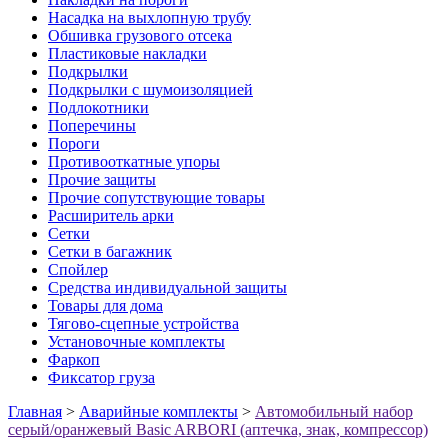
Насадка на выхлопную трубу
Обшивка грузового отсека
Пластиковые накладки
Подкрылки
Подкрылки с шумоизоляцией
Подлокотники
Поперечины
Пороги
Противооткатные упоры
Прочие защиты
Прочие сопутствующие товары
Расширитель арки
Сетки
Сетки в багажник
Спойлер
Средства индивидуальной защиты
Товары для дома
Тягово-сцепные устройства
Установочные комплекты
Фаркоп
Фиксатор груза
Главная
>
Аварийные комплекты
>
Автомобильный набор
серый/оранжевый Basic ARBORI (аптечка, знак, компрессор)