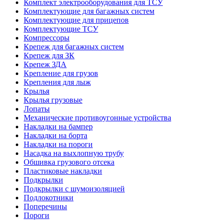
Комплект электрооборудования для ТСУ
Комплектующие для багажных систем
Комплектующие для прицепов
Комплектующие ТСУ
Компрессоры
Крепеж для багажных систем
Крепеж для ЗК
Крепеж ЗДА
Крепление для грузов
Крепления для лыж
Крылья
Крылья грузовые
Лопаты
Механические противоугонные устройства
Накладки на бампер
Накладки на борта
Накладки на пороги
Насадка на выхлопную трубу
Обшивка грузового отсека
Пластиковые накладки
Подкрылки
Подкрылки с шумоизоляцией
Подлокотники
Поперечины
Пороги