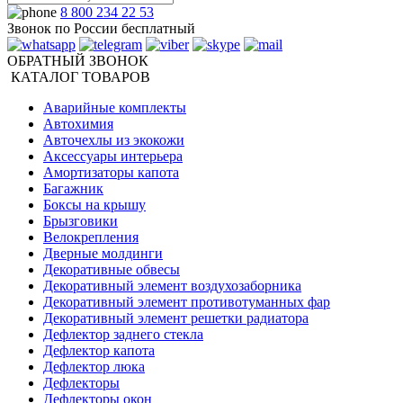
8 800 234 22 53
Звонок по России бесплатный
ОБРАТНЫЙ ЗВОНОК
КАТАЛОГ ТОВАРОВ
Аварийные комплекты
Автохимия
Авточехлы из экокожи
Аксессуары интерьера
Амортизаторы капота
Багажник
Боксы на крышу
Брызговики
Велокрепления
Дверные молдинги
Декоративные обвесы
Декоративный элемент воздухозаборника
Декоративный элемент противотуманных фар
Декоративный элемент решетки радиатора
Дефлектор заднего стекла
Дефлектор капота
Дефлектор люка
Дефлекторы
Дефлекторы окон