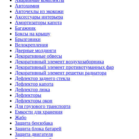
Аварийные комплекты
Автохимия
Авточехлы из экокожи
Аксессуары интерьера
Амортизаторы капота
Багажник
Боксы на крышу
Брызговики
Велокрепления
Дверные молдинги
Декоративные обвесы
Декоративный элемент воздухозаборника
Декоративный элемент противотуманных фар
Декоративный элемент решетки радиатора
Дефлектор заднего стекла
Дефлектор капота
Дефлектор люка
Дефлекторы
Дефлекторы окон
Для грузового транспорта
Емкости для хранения
Жабо
Защита бензобака
Защита блока батарей
Защита двигателя