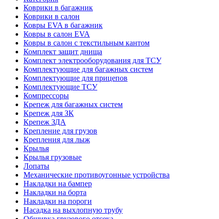
Коврики в багажник
Коврики в салон
Ковры EVA в багажник
Ковры в салон EVA
Ковры в салон с текстильным кантом
Комплект защит днища
Комплект электрооборудования для ТСУ
Комплектующие для багажных систем
Комплектующие для прицепов
Комплектующие ТСУ
Компрессоры
Крепеж для багажных систем
Крепеж для ЗК
Крепеж ЗДА
Крепление для грузов
Крепления для лыж
Крылья
Крылья грузовые
Лопаты
Механические противоугонные устройства
Накладки на бампер
Накладки на борта
Накладки на пороги
Насадка на выхлопную трубу
Обшивка грузового отсека