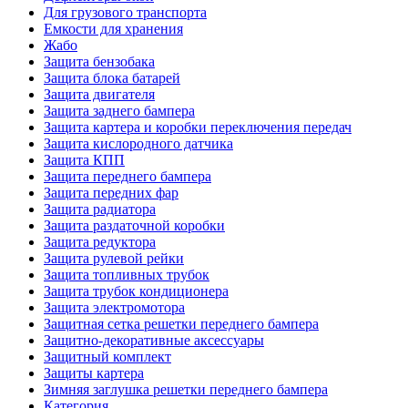
Для грузового транспорта
Емкости для хранения
Жабо
Защита бензобака
Защита блока батарей
Защита двигателя
Защита заднего бампера
Защита картера и коробки переключения передач
Защита кислородного датчика
Защита КПП
Защита переднего бампера
Защита передних фар
Защита радиатора
Защита раздаточной коробки
Защита редуктора
Защита рулевой рейки
Защита топливных трубок
Защита трубок кондиционера
Защита электромотора
Защитная сетка решетки переднего бампера
Защитно-декоративные аксессуары
Защитный комплект
Защиты картера
Зимняя заглушка решетки переднего бампера
Категория