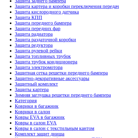
Защита заднего бампера
Защита картера и коробки переключения передач
Защита кислородного датчика
Защита КПП
Защита переднего бампера
Защита передних фар
Защита радиатора
Защита раздаточной коробки
Защита редуктора
Защита рулевой рейки
Защита топливных трубок
Защита трубок кондиционера
Защита электромотора
Защитная сетка решетки переднего бампера
Защитно-декоративные аксессуары
Защитный комплект
Защиты картера
Зимняя заглушка решетки переднего бампера
Категория
Коврики в багажник
Коврики в салон
Ковры EVA в багажник
Ковры в салон EVA
Ковры в салон с текстильным кантом
Комплект защит днища