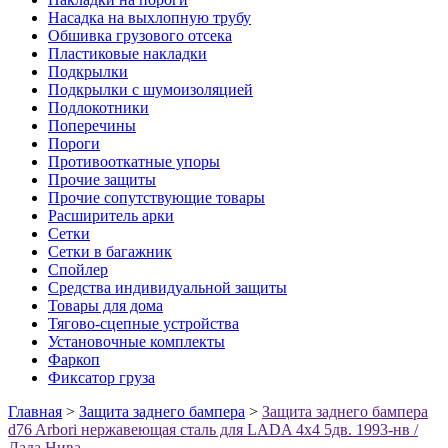
Насадка на выхлопную трубу
Обшивка грузового отсека
Пластиковые накладки
Подкрылки
Подкрылки с шумоизоляцией
Подлокотники
Поперечины
Пороги
Противооткатные упоры
Прочие защиты
Прочие сопутствующие товары
Расширитель арки
Сетки
Сетки в багажник
Спойлер
Средства индивидуальной защиты
Товары для дома
Тягово-сцепные устройства
Установочные комплекты
Фаркоп
Фиксатор груза
Главная
>
Защита заднего бампера
>
Защита заднего бампера
d76 Arbori нержавеющая сталь для LADA 4х4 5дв. 1993-нв /
Лада Нива