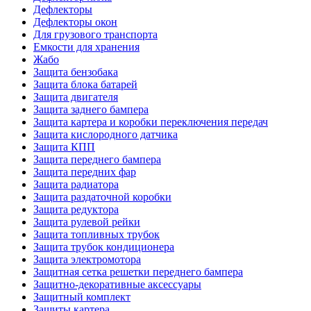
Дефлекторы
Дефлекторы окон
Для грузового транспорта
Емкости для хранения
Жабо
Защита бензобака
Защита блока батарей
Защита двигателя
Защита заднего бампера
Защита картера и коробки переключения передач
Защита кислородного датчика
Защита КПП
Защита переднего бампера
Защита передних фар
Защита радиатора
Защита раздаточной коробки
Защита редуктора
Защита рулевой рейки
Защита топливных трубок
Защита трубок кондиционера
Защита электромотора
Защитная сетка решетки переднего бампера
Защитно-декоративные аксессуары
Защитный комплект
Защиты картера