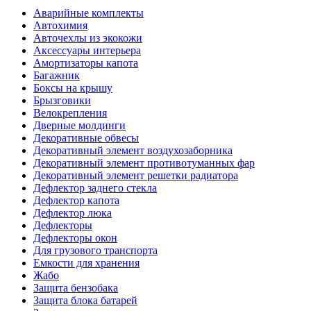
Аварийные комплекты
Автохимия
Авточехлы из экокожи
Аксессуары интерьера
Амортизаторы капота
Багажник
Боксы на крышу
Брызговики
Велокрепления
Дверные молдинги
Декоративные обвесы
Декоративный элемент воздухозаборника
Декоративный элемент противотуманных фар
Декоративный элемент решетки радиатора
Дефлектор заднего стекла
Дефлектор капота
Дефлектор люка
Дефлекторы
Дефлекторы окон
Для грузового транспорта
Емкости для хранения
Жабо
Защита бензобака
Защита блока батарей