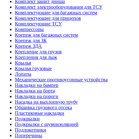
Комплект защит днища
Комплект электрооборудования для ТСУ
Комплектующие для багажных систем
Комплектующие для прицепов
Комплектующие ТСУ
Компрессоры
Крепеж для багажных систем
Крепеж для ЗК
Крепеж ЗДА
Крепление для грузов
Крепления для лыж
Крылья
Крылья грузовые
Лопаты
Механические противоугонные устройства
Накладки на бампер
Накладки на борта
Накладки на пороги
Насадка на выхлопную трубу
Обшивка грузового отсека
Пластиковые накладки
Подкрылки
Подкрылки с шумоизоляцией
Подлокотники
Поперечины