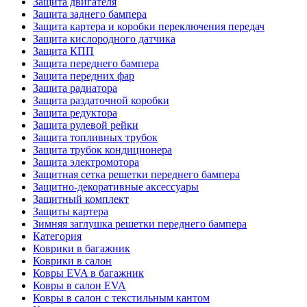
Защита двигателя
Защита заднего бампера
Защита картера и коробки переключения передач
Защита кислородного датчика
Защита КПП
Защита переднего бампера
Защита передних фар
Защита радиатора
Защита раздаточной коробки
Защита редуктора
Защита рулевой рейки
Защита топливных трубок
Защита трубок кондиционера
Защита электромотора
Защитная сетка решетки переднего бампера
Защитно-декоративные аксессуары
Защитный комплект
Защиты картера
Зимняя заглушка решетки переднего бампера
Категория
Коврики в багажник
Коврики в салон
Ковры EVA в багажник
Ковры в салон EVA
Ковры в салон с текстильным кантом