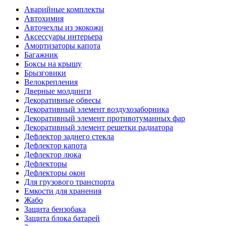
Аварийные комплекты
Автохимия
Авточехлы из экокожи
Аксессуары интерьера
Амортизаторы капота
Багажник
Боксы на крышу
Брызговики
Велокрепления
Дверные молдинги
Декоративные обвесы
Декоративный элемент воздухозаборника
Декоративный элемент противотуманных фар
Декоративный элемент решетки радиатора
Дефлектор заднего стекла
Дефлектор капота
Дефлектор люка
Дефлекторы
Дефлекторы окон
Для грузового транспорта
Емкости для хранения
Жабо
Защита бензобака
Защита блока батарей