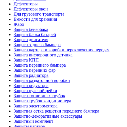
Дефлекторы
Дефлекторы окон
Для грузового транспорта
Емкости для хранения
Жабо
Защита бензобака
Защита блока батарей
Защита двигателя
Защита заднего бампера
Защита картера и коробки переключения передач
Защита кислородного датчика
Защита КПП
Защита переднего бампера
Защита передних фар
Защита радиатора
Защита раздаточной коробки
Защита редуктора
Защита рулевой рейки
Защита топливных трубок
Защита трубок кондиционера
Защита электромотора
Защитная сетка решетки переднего бампера
Защитно-декоративные аксессуары
Защитный комплект
Защиты картера