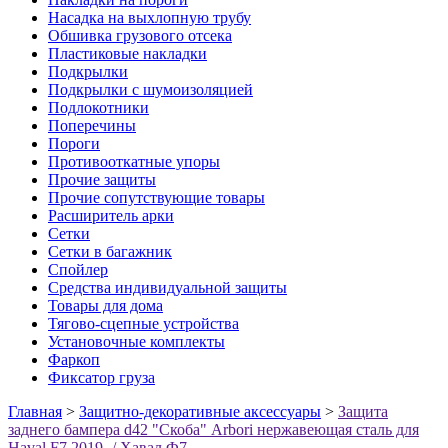
Насадка на выхлопную трубу
Обшивка грузового отсека
Пластиковые накладки
Подкрылки
Подкрылки с шумоизоляцией
Подлокотники
Поперечины
Пороги
Противооткатные упоры
Прочие защиты
Прочие сопутствующие товары
Расширитель арки
Сетки
Сетки в багажник
Спойлер
Средства индивидуальной защиты
Товары для дома
Тягово-сцепные устройства
Установочные комплекты
Фаркоп
Фиксатор груза
Главная
>
Защитно-декоративные аксессуары
>
Защита
заднего бампера d42 "Скоба" Arbori нержавеющая сталь для
Haval F7 2019- / Хавал Ф7