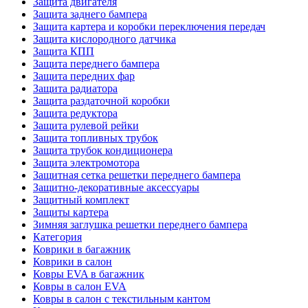
Защита двигателя
Защита заднего бампера
Защита картера и коробки переключения передач
Защита кислородного датчика
Защита КПП
Защита переднего бампера
Защита передних фар
Защита радиатора
Защита раздаточной коробки
Защита редуктора
Защита рулевой рейки
Защита топливных трубок
Защита трубок кондиционера
Защита электромотора
Защитная сетка решетки переднего бампера
Защитно-декоративные аксессуары
Защитный комплект
Защиты картера
Зимняя заглушка решетки переднего бампера
Категория
Коврики в багажник
Коврики в салон
Ковры EVA в багажник
Ковры в салон EVA
Ковры в салон с текстильным кантом