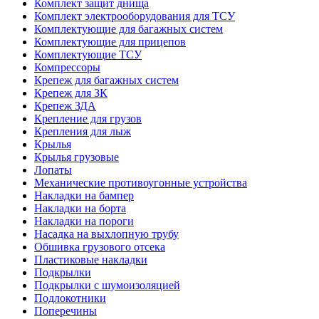
Комплект защит днища
Комплект электрооборудования для ТСУ
Комплектующие для багажных систем
Комплектующие для прицепов
Комплектующие ТСУ
Компрессоры
Крепеж для багажных систем
Крепеж для ЗК
Крепеж ЗДА
Крепление для грузов
Крепления для лыж
Крылья
Крылья грузовые
Лопаты
Механические противоугонные устройства
Накладки на бампер
Накладки на борта
Накладки на пороги
Насадка на выхлопную трубу
Обшивка грузового отсека
Пластиковые накладки
Подкрылки
Подкрылки с шумоизоляцией
Подлокотники
Поперечины