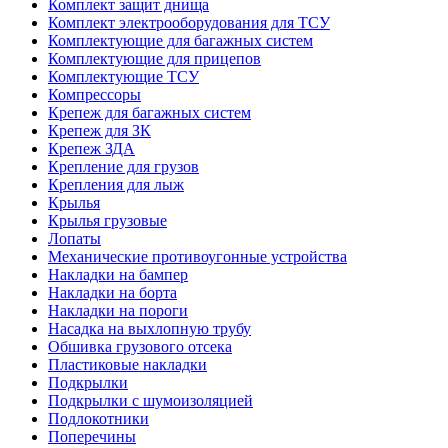
Комплект защит днища
Комплект электрооборудования для ТСУ
Комплектующие для багажных систем
Комплектующие для прицепов
Комплектующие ТСУ
Компрессоры
Крепеж для багажных систем
Крепеж для ЗК
Крепеж ЗДА
Крепление для грузов
Крепления для лыж
Крылья
Крылья грузовые
Лопаты
Механические противоугонные устройства
Накладки на бампер
Накладки на борта
Накладки на пороги
Насадка на выхлопную трубу
Обшивка грузового отсека
Пластиковые накладки
Подкрылки
Подкрылки с шумоизоляцией
Подлокотники
Поперечины