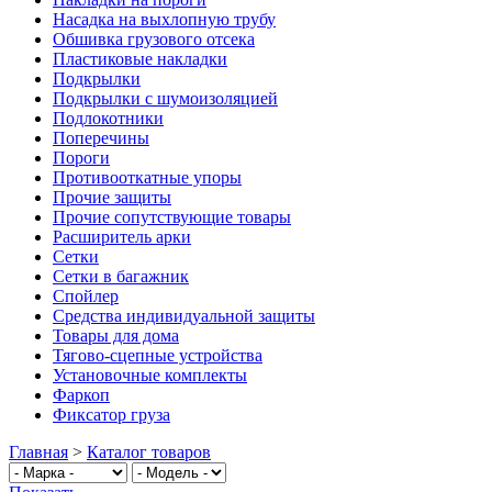
Насадка на выхлопную трубу
Обшивка грузового отсека
Пластиковые накладки
Подкрылки
Подкрылки с шумоизоляцией
Подлокотники
Поперечины
Пороги
Противооткатные упоры
Прочие защиты
Прочие сопутствующие товары
Расширитель арки
Сетки
Сетки в багажник
Спойлер
Средства индивидуальной защиты
Товары для дома
Тягово-сцепные устройства
Установочные комплекты
Фаркоп
Фиксатор груза
Главная
>
Каталог товаров