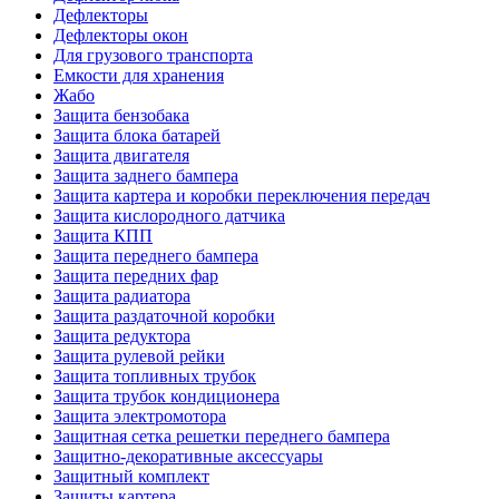
Дефлекторы
Дефлекторы окон
Для грузового транспорта
Емкости для хранения
Жабо
Защита бензобака
Защита блока батарей
Защита двигателя
Защита заднего бампера
Защита картера и коробки переключения передач
Защита кислородного датчика
Защита КПП
Защита переднего бампера
Защита передних фар
Защита радиатора
Защита раздаточной коробки
Защита редуктора
Защита рулевой рейки
Защита топливных трубок
Защита трубок кондиционера
Защита электромотора
Защитная сетка решетки переднего бампера
Защитно-декоративные аксессуары
Защитный комплект
Защиты картера