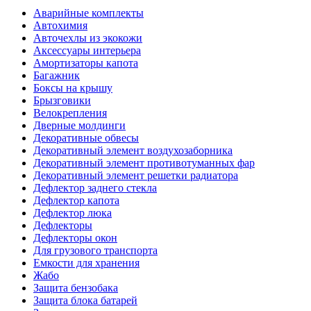
Аварийные комплекты
Автохимия
Авточехлы из экокожи
Аксессуары интерьера
Амортизаторы капота
Багажник
Боксы на крышу
Брызговики
Велокрепления
Дверные молдинги
Декоративные обвесы
Декоративный элемент воздухозаборника
Декоративный элемент противотуманных фар
Декоративный элемент решетки радиатора
Дефлектор заднего стекла
Дефлектор капота
Дефлектор люка
Дефлекторы
Дефлекторы окон
Для грузового транспорта
Емкости для хранения
Жабо
Защита бензобака
Защита блока батарей