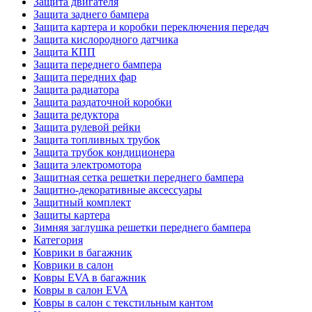
Защита двигателя
Защита заднего бампера
Защита картера и коробки переключения передач
Защита кислородного датчика
Защита КПП
Защита переднего бампера
Защита передних фар
Защита радиатора
Защита раздаточной коробки
Защита редуктора
Защита рулевой рейки
Защита топливных трубок
Защита трубок кондиционера
Защита электромотора
Защитная сетка решетки переднего бампера
Защитно-декоративные аксессуары
Защитный комплект
Защиты картера
Зимняя заглушка решетки переднего бампера
Категория
Коврики в багажник
Коврики в салон
Ковры EVA в багажник
Ковры в салон EVA
Ковры в салон с текстильным кантом