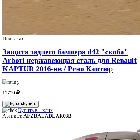
Под заказ
Защита заднего бампера d42 "скоба"
Arbori нержавеющая сталь для Renault
KAPTUR 2016-нв / Рено Каптюр
17770
Купить
Купить в 1 клик
Артикул:
AFZDALADLAR03B