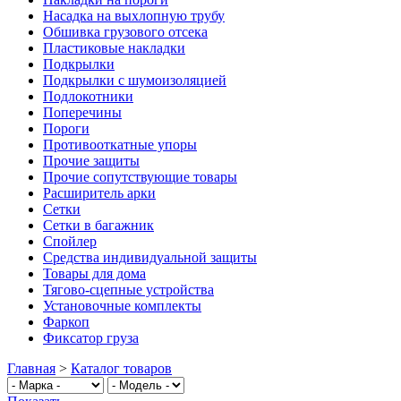
Насадка на выхлопную трубу
Обшивка грузового отсека
Пластиковые накладки
Подкрылки
Подкрылки с шумоизоляцией
Подлокотники
Поперечины
Пороги
Противооткатные упоры
Прочие защиты
Прочие сопутствующие товары
Расширитель арки
Сетки
Сетки в багажник
Спойлер
Средства индивидуальной защиты
Товары для дома
Тягово-сцепные устройства
Установочные комплекты
Фаркоп
Фиксатор груза
Главная
>
Каталог товаров