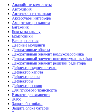
Аварийные комплекты
Автохимия
Авточехлы из экокожи
Аксессуары интерьера
Амортизаторы капота
Багажник
Боксы на крышу
Брызговики
Велокрепления
Дверные молдинги
Декоративные обвесы
Декоративный элемент воздухозаборника
Декоративный элемент противотуманных фар
Декоративный элемент решетки радиатора
Дефлектор заднего стекла
Дефлектор капота
Дефлектор люка
Дефлекторы
Дефлекторы окон
Для грузового транспорта
Емкости для хранения
Жабо
Защита бензобака
Защита блока батарей