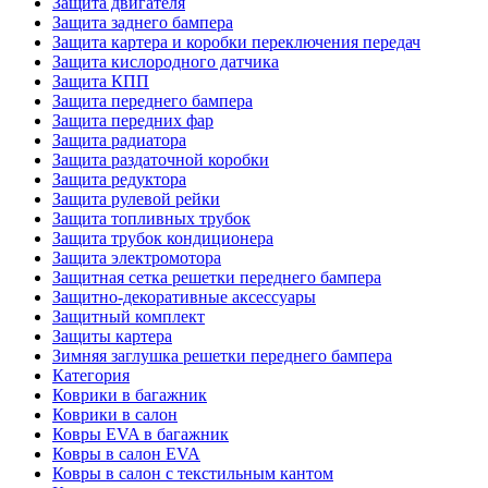
Защита двигателя
Защита заднего бампера
Защита картера и коробки переключения передач
Защита кислородного датчика
Защита КПП
Защита переднего бампера
Защита передних фар
Защита радиатора
Защита раздаточной коробки
Защита редуктора
Защита рулевой рейки
Защита топливных трубок
Защита трубок кондиционера
Защита электромотора
Защитная сетка решетки переднего бампера
Защитно-декоративные аксессуары
Защитный комплект
Защиты картера
Зимняя заглушка решетки переднего бампера
Категория
Коврики в багажник
Коврики в салон
Ковры EVA в багажник
Ковры в салон EVA
Ковры в салон с текстильным кантом