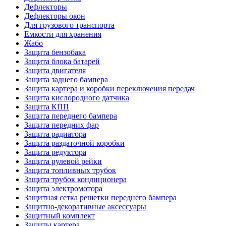
Дефлекторы
Дефлекторы окон
Для грузового транспорта
Емкости для хранения
Жабо
Защита бензобака
Защита блока батарей
Защита двигателя
Защита заднего бампера
Защита картера и коробки переключения передач
Защита кислородного датчика
Защита КПП
Защита переднего бампера
Защита передних фар
Защита радиатора
Защита раздаточной коробки
Защита редуктора
Защита рулевой рейки
Защита топливных трубок
Защита трубок кондиционера
Защита электромотора
Защитная сетка решетки переднего бампера
Защитно-декоративные аксессуары
Защитный комплект
Защиты картера