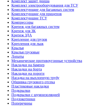
Комплект защит днища
Комплект электрооборудования для ТСУ
Комплектующие для багажных систем
Комплектующие для прицепов
Комплектующие ТСУ
Компрессоры
Крепеж для багажных систем
Крепеж для ЗК
Крепеж ЗДА
Крепление для грузов
Крепления для лыж
Крылья
Крылья грузовые
Лопаты
Механические противоугонные устройства
Накладки на бампер
Накладки на борта
Накладки на пороги
Насадка на выхлопную трубу
Обшивка грузового отсека
Пластиковые накладки
Подкрылки
Подкрылки с шумоизоляцией
Подлокотники
Поперечины