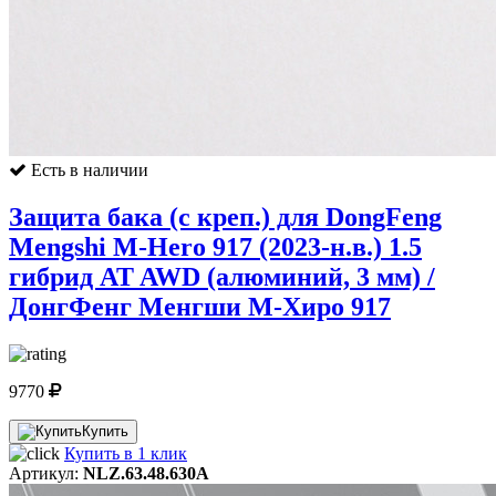
Есть в наличии
Защита бака (с креп.) для DongFeng
Mengshi M-Hero 917 (2023-н.в.) 1.5
гибрид AT AWD (алюминий, 3 мм) /
ДонгФенг Менгши М-Хиро 917
9770
Купить
Купить в 1 клик
Артикул:
NLZ.63.48.630A