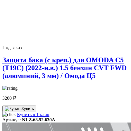
Под заказ
Защита бака (с креп.) для OMODA C5
(T19C) (2022-н.в.) 1.5 бензин CVT FWD
(алюминий, 3 мм) / Омода Ц5
3200
Купить
Купить в 1 клик
Артикул:
NLZ.63.52.630A