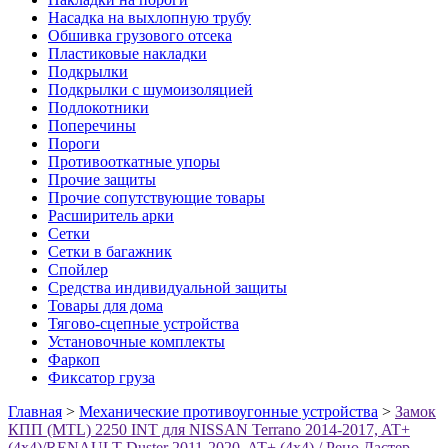
Насадка на выхлопную трубу
Обшивка грузового отсека
Пластиковые накладки
Подкрылки
Подкрылки с шумоизоляцией
Подлокотники
Поперечины
Пороги
Противооткатные упоры
Прочие защиты
Прочие сопутствующие товары
Расширитель арки
Сетки
Сетки в багажник
Спойлер
Средства индивидуальной защиты
Товары для дома
Тягово-сцепные устройства
Установочные комплекты
Фаркоп
Фиксатор груза
Главная
>
Механические противоугонные устройства
>
Замок
КПП (MTL) 2250 INT для NISSAN Terrano 2014-2017, AT+
(4x4)/RENAULT Duster 2011-2020, AT+ (4x4) / Рено Дастер