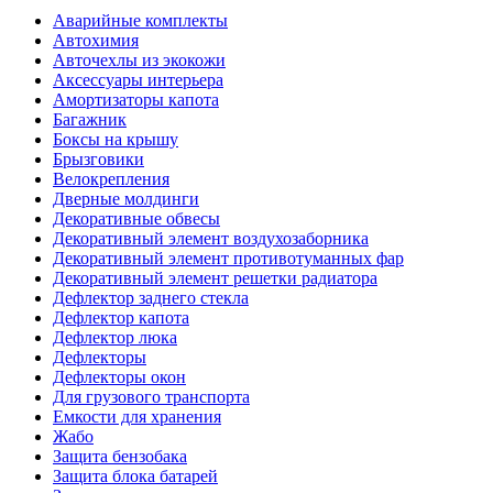
Аварийные комплекты
Автохимия
Авточехлы из экокожи
Аксессуары интерьера
Амортизаторы капота
Багажник
Боксы на крышу
Брызговики
Велокрепления
Дверные молдинги
Декоративные обвесы
Декоративный элемент воздухозаборника
Декоративный элемент противотуманных фар
Декоративный элемент решетки радиатора
Дефлектор заднего стекла
Дефлектор капота
Дефлектор люка
Дефлекторы
Дефлекторы окон
Для грузового транспорта
Емкости для хранения
Жабо
Защита бензобака
Защита блока батарей