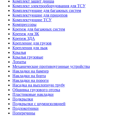
Комплект защит днища
Комплект электрооборудования для ТСУ
Комплектующие для багажных систем
Комплектующие для прицепов
Комплектующие ТСУ
Компрессоры
Крепеж для багажных систем
Крепеж для ЗК
Крепеж ЗДА
Крепление для грузов
Крепления для лыж
Крылья
Крылья грузовые
Лопаты
Механические противоугонные устройства
Накладки на бампер
Накладки на борта
Накладки на пороги
Насадка на выхлопную трубу
Обшивка грузового отсека
Пластиковые накладки
Подкрылки
Подкрылки с шумоизоляцией
Подлокотники
Поперечины