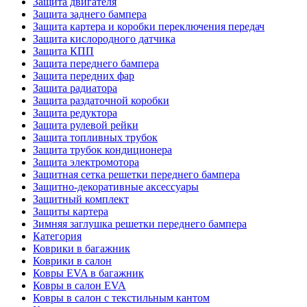
Защита двигателя
Защита заднего бампера
Защита картера и коробки переключения передач
Защита кислородного датчика
Защита КПП
Защита переднего бампера
Защита передних фар
Защита радиатора
Защита раздаточной коробки
Защита редуктора
Защита рулевой рейки
Защита топливных трубок
Защита трубок кондиционера
Защита электромотора
Защитная сетка решетки переднего бампера
Защитно-декоративные аксессуары
Защитный комплект
Защиты картера
Зимняя заглушка решетки переднего бампера
Категория
Коврики в багажник
Коврики в салон
Ковры EVA в багажник
Ковры в салон EVA
Ковры в салон с текстильным кантом