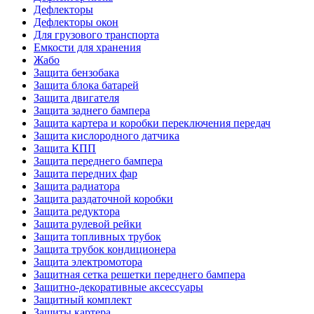
Дефлекторы
Дефлекторы окон
Для грузового транспорта
Емкости для хранения
Жабо
Защита бензобака
Защита блока батарей
Защита двигателя
Защита заднего бампера
Защита картера и коробки переключения передач
Защита кислородного датчика
Защита КПП
Защита переднего бампера
Защита передних фар
Защита радиатора
Защита раздаточной коробки
Защита редуктора
Защита рулевой рейки
Защита топливных трубок
Защита трубок кондиционера
Защита электромотора
Защитная сетка решетки переднего бампера
Защитно-декоративные аксессуары
Защитный комплект
Защиты картера