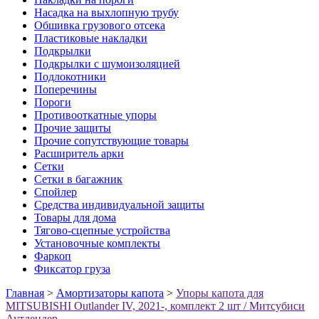
Насадка на выхлопную трубу
Обшивка грузового отсека
Пластиковые накладки
Подкрылки
Подкрылки с шумоизоляцией
Подлокотники
Поперечины
Пороги
Противооткатные упоры
Прочие защиты
Прочие сопутствующие товары
Расширитель арки
Сетки
Сетки в багажник
Спойлер
Средства индивидуальной защиты
Товары для дома
Тягово-сцепные устройства
Установочные комплекты
Фаркоп
Фиксатор груза
Главная
>
Амортизаторы капота
>
Упоры капота для
MITSUBISHI Outlander IV, 2021-, комплект 2 шт / Митсубиси
Аутлендер