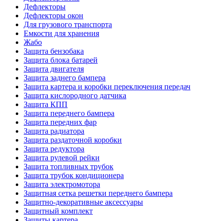
Дефлекторы
Дефлекторы окон
Для грузового транспорта
Емкости для хранения
Жабо
Защита бензобака
Защита блока батарей
Защита двигателя
Защита заднего бампера
Защита картера и коробки переключения передач
Защита кислородного датчика
Защита КПП
Защита переднего бампера
Защита передних фар
Защита радиатора
Защита раздаточной коробки
Защита редуктора
Защита рулевой рейки
Защита топливных трубок
Защита трубок кондиционера
Защита электромотора
Защитная сетка решетки переднего бампера
Защитно-декоративные аксессуары
Защитный комплект
Защиты картера