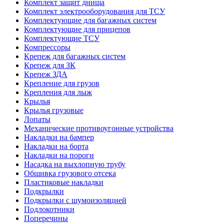
Комплект защит днища
Комплект электрооборудования для ТСУ
Комплектующие для багажных систем
Комплектующие для прицепов
Комплектующие ТСУ
Компрессоры
Крепеж для багажных систем
Крепеж для ЗК
Крепеж ЗДА
Крепление для грузов
Крепления для лыж
Крылья
Крылья грузовые
Лопаты
Механические противоугонные устройства
Накладки на бампер
Накладки на борта
Накладки на пороги
Насадка на выхлопную трубу
Обшивка грузового отсека
Пластиковые накладки
Подкрылки
Подкрылки с шумоизоляцией
Подлокотники
Поперечины