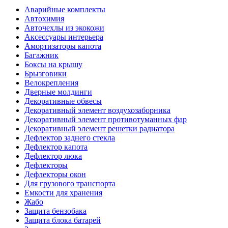
Аварийные комплекты
Автохимия
Авточехлы из экокожи
Аксессуары интерьера
Амортизаторы капота
Багажник
Боксы на крышу
Брызговики
Велокрепления
Дверные молдинги
Декоративные обвесы
Декоративный элемент воздухозаборника
Декоративный элемент противотуманных фар
Декоративный элемент решетки радиатора
Дефлектор заднего стекла
Дефлектор капота
Дефлектор люка
Дефлекторы
Дефлекторы окон
Для грузового транспорта
Емкости для хранения
Жабо
Защита бензобака
Защита блока батарей