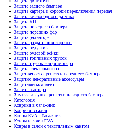
Защита двигателя
Защита заднего бампера
Защита картера и коробки переключения передач
Защита кислородного датчика
Защита КПП
Защита переднего бампера
Защита передних фар
Защита радиатора
Защита раздаточной коробки
Защита редуктора
Защита рулевой рейки
Защита топливных трубок
Защита трубок кондиционера
Защита электромотора
Защитная сетка решетки переднего бампера
Защитно-декоративные аксессуары
Защитный комплект
Защиты картера
Зимняя заглушка решетки переднего бампера
Категория
Коврики в багажник
Коврики в салон
Ковры EVA в багажник
Ковры в салон EVA
Ковры в салон с текстильным кантом