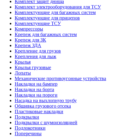
Комплект защит днища
Комплект электрооборудования для ТСУ
Комплектующие для багажных систем
Комплектующие для прицепов
Комплектующие ТСУ
Компрессоры
Крепеж для багажных систем
Крепеж для ЗК
Крепеж ЗДА
Крепление для грузов
Крепления для лыж
Крылья
Крылья грузовые
Лопаты
Механические противоугонные устройства
Накладки на бампер
Накладки на борта
Накладки на пороги
Насадка на выхлопную трубу
Обшивка грузового отсека
Пластиковые накладки
Подкрылки
Подкрылки с шумоизоляцией
Подлокотники
Поперечины