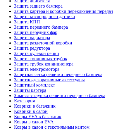
Защита двигателя
Защита заднего бампера
Защита картера и коробки переключения передач
Защита кислородного датчика
Защита КПП
Защита переднего бампера
Защита передних фар
Защита радиатора
Защита раздаточной коробки
Защита редуктора
Защита рулевой рейки
Защита топливных трубок
Защита трубок кондиционера
Защита электромотора
Защитная сетка решетки переднего бампера
Защитно-декоративные аксессуары
Защитный комплект
Защиты картера
Зимняя заглушка решетки переднего бампера
Категория
Коврики в багажник
Коврики в салон
Ковры EVA в багажник
Ковры в салон EVA
Ковры в салон с текстильным кантом