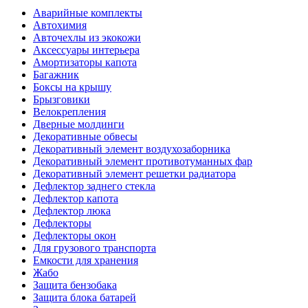
Аварийные комплекты
Автохимия
Авточехлы из экокожи
Аксессуары интерьера
Амортизаторы капота
Багажник
Боксы на крышу
Брызговики
Велокрепления
Дверные молдинги
Декоративные обвесы
Декоративный элемент воздухозаборника
Декоративный элемент противотуманных фар
Декоративный элемент решетки радиатора
Дефлектор заднего стекла
Дефлектор капота
Дефлектор люка
Дефлекторы
Дефлекторы окон
Для грузового транспорта
Емкости для хранения
Жабо
Защита бензобака
Защита блока батарей