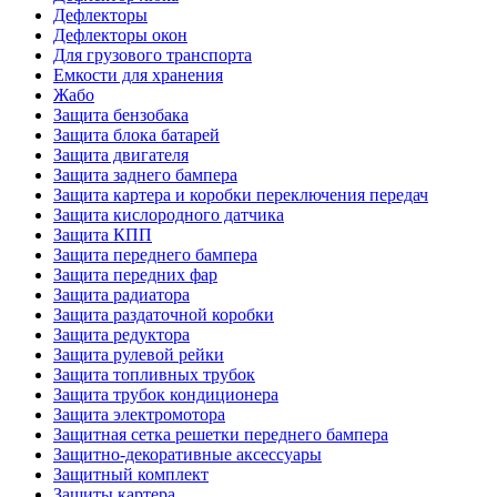
Дефлекторы
Дефлекторы окон
Для грузового транспорта
Емкости для хранения
Жабо
Защита бензобака
Защита блока батарей
Защита двигателя
Защита заднего бампера
Защита картера и коробки переключения передач
Защита кислородного датчика
Защита КПП
Защита переднего бампера
Защита передних фар
Защита радиатора
Защита раздаточной коробки
Защита редуктора
Защита рулевой рейки
Защита топливных трубок
Защита трубок кондиционера
Защита электромотора
Защитная сетка решетки переднего бампера
Защитно-декоративные аксессуары
Защитный комплект
Защиты картера