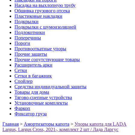
Насадка на выхлопную трубу
Обшивка грузового отсека
Пластиковые накладки
Подкрылки
Подкрылки с шумоизоляцией
Подлокотники
Поперечины
Пороги
Противооткатные упоры
Прочие защиты
Прочие сопутствующие товары
Расширитель арки
Сетки
Сетки в багажник
Спойлер
Средства индивидуальной защиты
Товары для дома
Тягово-сцепные устройства
Установочные комплекты
Фаркоп
Фиксатор груза
Главная
>
Амортизаторы капота
>
Упоры капота для LADA
Largus, Largus Cross, 2021-, комплект 2 шт / Лада Ларгус