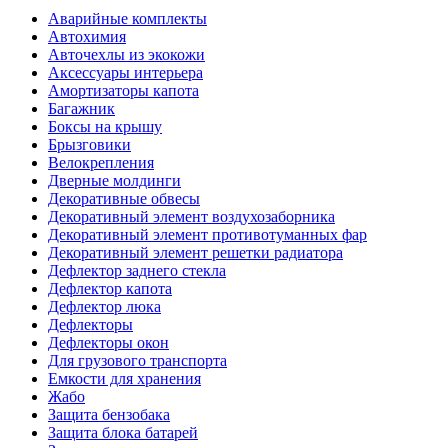
Аварийные комплекты
Автохимия
Авточехлы из экокожи
Аксессуары интерьера
Амортизаторы капота
Багажник
Боксы на крышу
Брызговики
Велокрепления
Дверные молдинги
Декоративные обвесы
Декоративный элемент воздухозаборника
Декоративный элемент противотуманных фар
Декоративный элемент решетки радиатора
Дефлектор заднего стекла
Дефлектор капота
Дефлектор люка
Дефлекторы
Дефлекторы окон
Для грузового транспорта
Емкости для хранения
Жабо
Защита бензобака
Защита блока батарей