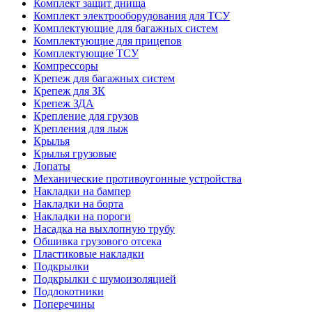
Комплект защит днища
Комплект электрооборудования для ТСУ
Комплектующие для багажных систем
Комплектующие для прицепов
Комплектующие ТСУ
Компрессоры
Крепеж для багажных систем
Крепеж для ЗК
Крепеж ЗДА
Крепление для грузов
Крепления для лыж
Крылья
Крылья грузовые
Лопаты
Механические противоугонные устройства
Накладки на бампер
Накладки на борта
Накладки на пороги
Насадка на выхлопную трубу
Обшивка грузового отсека
Пластиковые накладки
Подкрылки
Подкрылки с шумоизоляцией
Подлокотники
Поперечины