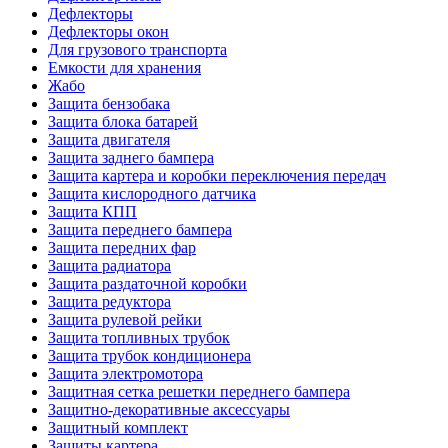
Дефлекторы
Дефлекторы окон
Для грузового транспорта
Емкости для хранения
Жабо
Защита бензобака
Защита блока батарей
Защита двигателя
Защита заднего бампера
Защита картера и коробки переключения передач
Защита кислородного датчика
Защита КПП
Защита переднего бампера
Защита передних фар
Защита радиатора
Защита раздаточной коробки
Защита редуктора
Защита рулевой рейки
Защита топливных трубок
Защита трубок кондиционера
Защита электромотора
Защитная сетка решетки переднего бампера
Защитно-декоративные аксессуары
Защитный комплект
Защиты картера