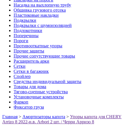
Насадка на выхлопную трубу
Обшивка грузового отсека
Пластиковые накладки
Подкрылки
Подкрылки с шумоизоляцией
Подлокотники
Поперечины
Пороги
Противооткатные упоры
Прочие защиты
Прочие сопутствующие товары
Расширитель арки
Сетки
Сетки в багажник
Спойлер
Средства индивидуальной защиты
Товары для дома
Тягово-сцепные устройства
Установочные комплекты
Фаркоп
Фиксатор груза
Главная
>
Амортизаторы капота
>
Упоры капота для CHERY
Arrizo 8 2022-н.в. Arbori 2 шт. / Черри Арризо 8