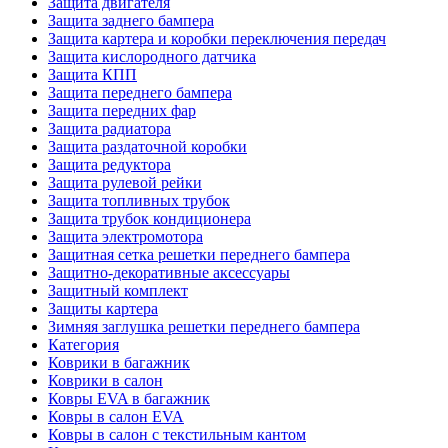
Защита двигателя
Защита заднего бампера
Защита картера и коробки переключения передач
Защита кислородного датчика
Защита КПП
Защита переднего бампера
Защита передних фар
Защита радиатора
Защита раздаточной коробки
Защита редуктора
Защита рулевой рейки
Защита топливных трубок
Защита трубок кондиционера
Защита электромотора
Защитная сетка решетки переднего бампера
Защитно-декоративные аксессуары
Защитный комплект
Защиты картера
Зимняя заглушка решетки переднего бампера
Категория
Коврики в багажник
Коврики в салон
Ковры EVA в багажник
Ковры в салон EVA
Ковры в салон с текстильным кантом