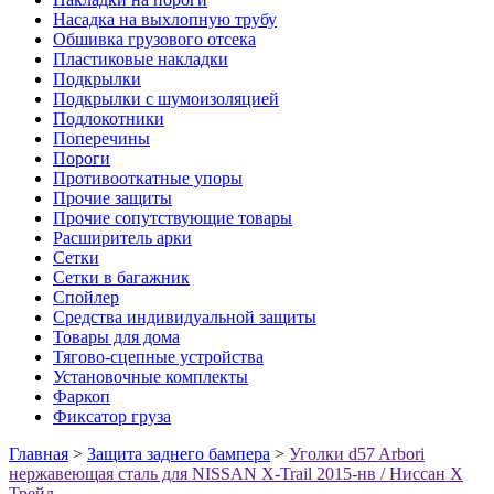
Насадка на выхлопную трубу
Обшивка грузового отсека
Пластиковые накладки
Подкрылки
Подкрылки с шумоизоляцией
Подлокотники
Поперечины
Пороги
Противооткатные упоры
Прочие защиты
Прочие сопутствующие товары
Расширитель арки
Сетки
Сетки в багажник
Спойлер
Средства индивидуальной защиты
Товары для дома
Тягово-сцепные устройства
Установочные комплекты
Фаркоп
Фиксатор груза
Главная
>
Защита заднего бампера
>
Уголки d57 Arbori
нержавеющая сталь для NISSAN X-Trail 2015-нв / Ниссан Х
Трейл