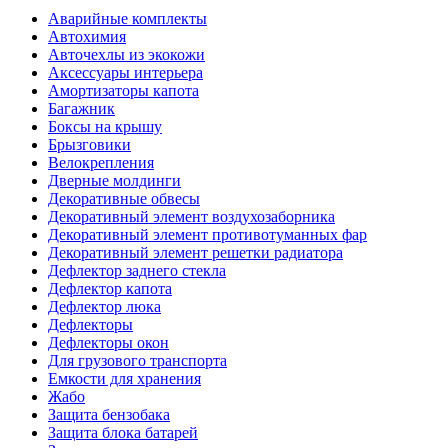
Аварийные комплекты
Автохимия
Авточехлы из экокожи
Аксессуары интерьера
Амортизаторы капота
Багажник
Боксы на крышу
Брызговики
Велокрепления
Дверные молдинги
Декоративные обвесы
Декоративный элемент воздухозаборника
Декоративный элемент противотуманных фар
Декоративный элемент решетки радиатора
Дефлектор заднего стекла
Дефлектор капота
Дефлектор люка
Дефлекторы
Дефлекторы окон
Для грузового транспорта
Емкости для хранения
Жабо
Защита бензобака
Защита блока батарей