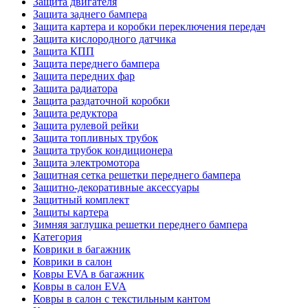
Защита двигателя
Защита заднего бампера
Защита картера и коробки переключения передач
Защита кислородного датчика
Защита КПП
Защита переднего бампера
Защита передних фар
Защита радиатора
Защита раздаточной коробки
Защита редуктора
Защита рулевой рейки
Защита топливных трубок
Защита трубок кондиционера
Защита электромотора
Защитная сетка решетки переднего бампера
Защитно-декоративные аксессуары
Защитный комплект
Защиты картера
Зимняя заглушка решетки переднего бампера
Категория
Коврики в багажник
Коврики в салон
Ковры EVA в багажник
Ковры в салон EVA
Ковры в салон с текстильным кантом