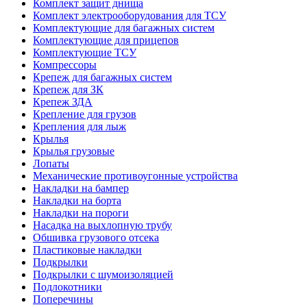
Комплект защит днища
Комплект электрооборудования для ТСУ
Комплектующие для багажных систем
Комплектующие для прицепов
Комплектующие ТСУ
Компрессоры
Крепеж для багажных систем
Крепеж для ЗК
Крепеж ЗДА
Крепление для грузов
Крепления для лыж
Крылья
Крылья грузовые
Лопаты
Механические противоугонные устройства
Накладки на бампер
Накладки на борта
Накладки на пороги
Насадка на выхлопную трубу
Обшивка грузового отсека
Пластиковые накладки
Подкрылки
Подкрылки с шумоизоляцией
Подлокотники
Поперечины