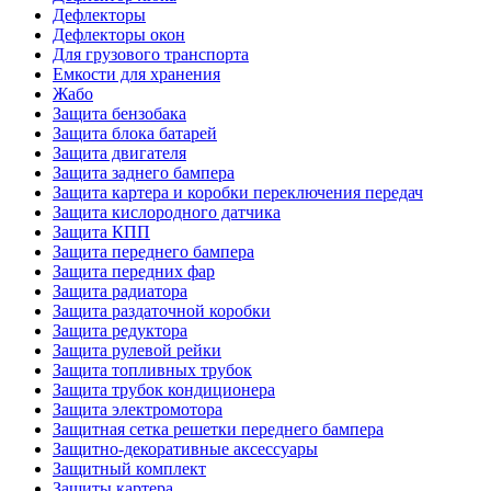
Дефлекторы
Дефлекторы окон
Для грузового транспорта
Емкости для хранения
Жабо
Защита бензобака
Защита блока батарей
Защита двигателя
Защита заднего бампера
Защита картера и коробки переключения передач
Защита кислородного датчика
Защита КПП
Защита переднего бампера
Защита передних фар
Защита радиатора
Защита раздаточной коробки
Защита редуктора
Защита рулевой рейки
Защита топливных трубок
Защита трубок кондиционера
Защита электромотора
Защитная сетка решетки переднего бампера
Защитно-декоративные аксессуары
Защитный комплект
Защиты картера