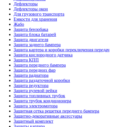
Дефлекторы
Дефлекторы окон
Для грузового транспорта
Емкости для хранения
Жабо
Защита бензобака
Защита блока батарей
Защита двигателя
Защита заднего бампера
Защита картера и коробки переключения передач
Защита кислородного датчика
Защита КПП
Защита переднего бампера
Защита передних фар
Защита радиатора
Защита раздаточной коробки
Защита редуктора
Защита рулевой рейки
Защита топливных трубок
Защита трубок кондиционера
Защита электромотора
Защитная сетка решетки переднего бампера
Защитно-декоративные аксессуары
Защитный комплект
Защиты картера