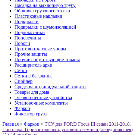
Насадка на выхлопную трубу
Обшивка грузового отсека
Пластиковые накладки
Подкрылки
Подкрылки с шумоизоляцией
Подлокотники
Поперечины
Пороги
Противооткатные упоры
Прочие защиты
Прочие сопутствующие товары
Расширитель арки
Сетки
Сетки в багажник
Спойлер
Средства индивидуальной защиты
Товары для дома
Тягово-сцепные устройства
Установочные комплекты
Фаркоп
Фиксатор груза
Главная
>
Фаркоп
>
ТСУ для FORD Focus III седан 2011-2018,
Тип шара: Горизонтальный, условно-съемный (лебединая шея)
(A) / Форд Фокус