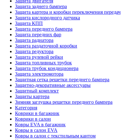
Защита двигателя
Защита заднего бампера
Защита картера и коробки переключения передач
Защита кислородного датчика
Защита КПП
Защита переднего бампера
Защита передних фар
Защита радиатора
Защита раздаточной коробки
Защита редуктора
Защита рулевой рейки
Защита топливных трубок
Защита трубок кондиционера
Защита электромотора
Защитная сетка решетки переднего бампера
Защитно-декоративные аксессуары
Защитный комплект
Защиты картера
Зимняя заглушка решетки переднего бампера
Категория
Коврики в багажник
Коврики в салон
Ковры EVA в багажник
Ковры в салон EVA
Ковры в салон с текстильным кантом