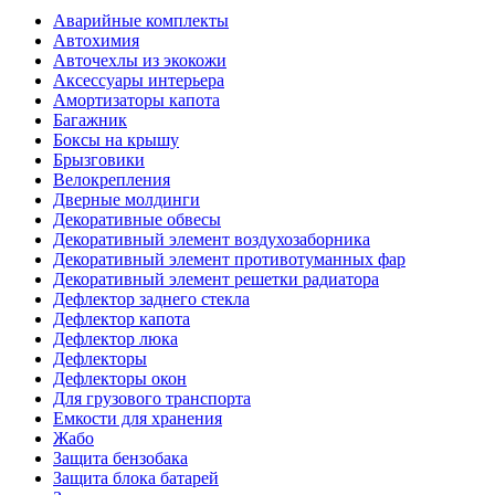
Аварийные комплекты
Автохимия
Авточехлы из экокожи
Аксессуары интерьера
Амортизаторы капота
Багажник
Боксы на крышу
Брызговики
Велокрепления
Дверные молдинги
Декоративные обвесы
Декоративный элемент воздухозаборника
Декоративный элемент противотуманных фар
Декоративный элемент решетки радиатора
Дефлектор заднего стекла
Дефлектор капота
Дефлектор люка
Дефлекторы
Дефлекторы окон
Для грузового транспорта
Емкости для хранения
Жабо
Защита бензобака
Защита блока батарей