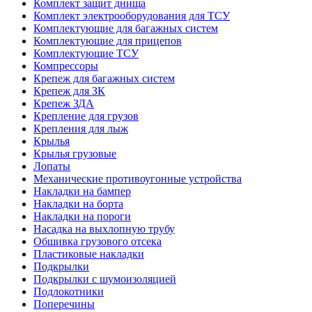
Комплект защит днища
Комплект электрооборудования для ТСУ
Комплектующие для багажных систем
Комплектующие для прицепов
Комплектующие ТСУ
Компрессоры
Крепеж для багажных систем
Крепеж для ЗК
Крепеж ЗДА
Крепление для грузов
Крепления для лыж
Крылья
Крылья грузовые
Лопаты
Механические противоугонные устройства
Накладки на бампер
Накладки на борта
Накладки на пороги
Насадка на выхлопную трубу
Обшивка грузового отсека
Пластиковые накладки
Подкрылки
Подкрылки с шумоизоляцией
Подлокотники
Поперечины