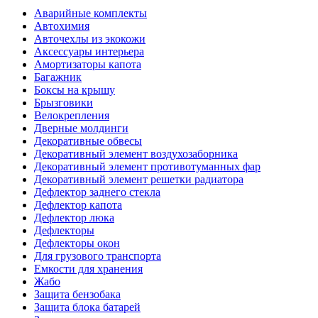
Аварийные комплекты
Автохимия
Авточехлы из экокожи
Аксессуары интерьера
Амортизаторы капота
Багажник
Боксы на крышу
Брызговики
Велокрепления
Дверные молдинги
Декоративные обвесы
Декоративный элемент воздухозаборника
Декоративный элемент противотуманных фар
Декоративный элемент решетки радиатора
Дефлектор заднего стекла
Дефлектор капота
Дефлектор люка
Дефлекторы
Дефлекторы окон
Для грузового транспорта
Емкости для хранения
Жабо
Защита бензобака
Защита блока батарей