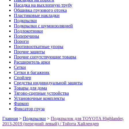
Насадка на выхлопную трубу
Обшивка грузового отсека
Пластиковые накладки
Подкрылки
Подкрылки с шумоизоляцией
Подлокотники
Поперечины
Пороги
Противооткатные упоры
Прочие защиты
Прочие сопутствующие товары
Расширитель арки
Сетки
Сетки в багажник
Спойлер
Средства индивидуальной защиты
Товары для дома
Тягово-сцепные устройства
Установочные комплекты
Фаркоп
Фиксатор груза
Главная
>
Подкрылки
>
Подкрылок для TOYOTA Highlander,
2013-2019 (передний левый) / Тойота Хайлендер