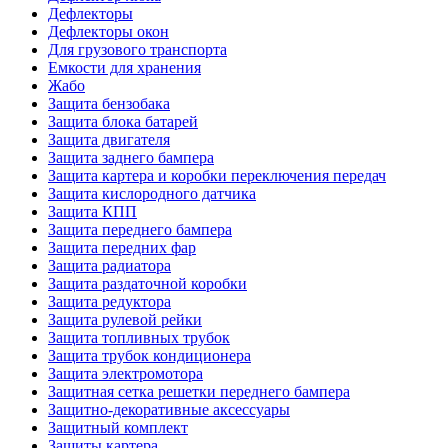
Дефлекторы
Дефлекторы окон
Для грузового транспорта
Емкости для хранения
Жабо
Защита бензобака
Защита блока батарей
Защита двигателя
Защита заднего бампера
Защита картера и коробки переключения передач
Защита кислородного датчика
Защита КПП
Защита переднего бампера
Защита передних фар
Защита радиатора
Защита раздаточной коробки
Защита редуктора
Защита рулевой рейки
Защита топливных трубок
Защита трубок кондиционера
Защита электромотора
Защитная сетка решетки переднего бампера
Защитно-декоративные аксессуары
Защитный комплект
Защиты картера