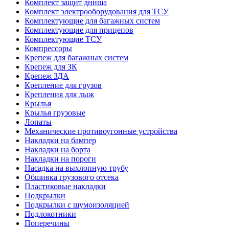
Комплект защит днища
Комплект электрооборудования для ТСУ
Комплектующие для багажных систем
Комплектующие для прицепов
Комплектующие ТСУ
Компрессоры
Крепеж для багажных систем
Крепеж для ЗК
Крепеж ЗДА
Крепление для грузов
Крепления для лыж
Крылья
Крылья грузовые
Лопаты
Механические противоугонные устройства
Накладки на бампер
Накладки на борта
Накладки на пороги
Насадка на выхлопную трубу
Обшивка грузового отсека
Пластиковые накладки
Подкрылки
Подкрылки с шумоизоляцией
Подлокотники
Поперечины