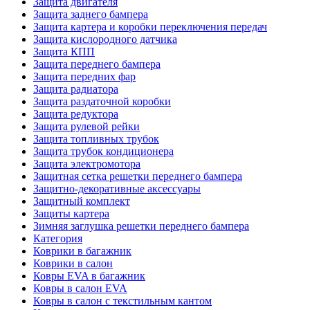
Защита двигателя
Защита заднего бампера
Защита картера и коробки переключения передач
Защита кислородного датчика
Защита КПП
Защита переднего бампера
Защита передних фар
Защита радиатора
Защита раздаточной коробки
Защита редуктора
Защита рулевой рейки
Защита топливных трубок
Защита трубок кондиционера
Защита электромотора
Защитная сетка решетки переднего бампера
Защитно-декоративные аксессуары
Защитный комплект
Защиты картера
Зимняя заглушка решетки переднего бампера
Категория
Коврики в багажник
Коврики в салон
Ковры EVA в багажник
Ковры в салон EVA
Ковры в салон с текстильным кантом