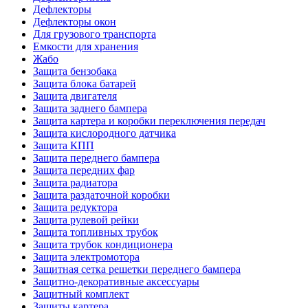
Дефлекторы
Дефлекторы окон
Для грузового транспорта
Емкости для хранения
Жабо
Защита бензобака
Защита блока батарей
Защита двигателя
Защита заднего бампера
Защита картера и коробки переключения передач
Защита кислородного датчика
Защита КПП
Защита переднего бампера
Защита передних фар
Защита радиатора
Защита раздаточной коробки
Защита редуктора
Защита рулевой рейки
Защита топливных трубок
Защита трубок кондиционера
Защита электромотора
Защитная сетка решетки переднего бампера
Защитно-декоративные аксессуары
Защитный комплект
Защиты картера