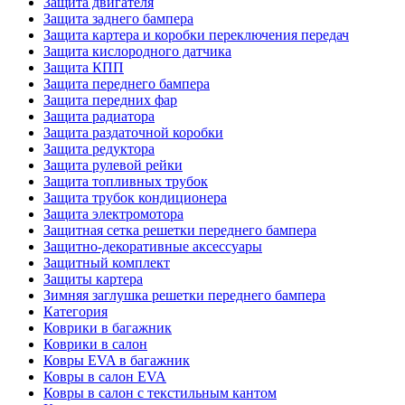
Защита двигателя
Защита заднего бампера
Защита картера и коробки переключения передач
Защита кислородного датчика
Защита КПП
Защита переднего бампера
Защита передних фар
Защита радиатора
Защита раздаточной коробки
Защита редуктора
Защита рулевой рейки
Защита топливных трубок
Защита трубок кондиционера
Защита электромотора
Защитная сетка решетки переднего бампера
Защитно-декоративные аксессуары
Защитный комплект
Защиты картера
Зимняя заглушка решетки переднего бампера
Категория
Коврики в багажник
Коврики в салон
Ковры EVA в багажник
Ковры в салон EVA
Ковры в салон с текстильным кантом