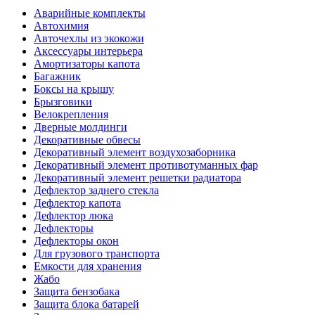
Аварийные комплекты
Автохимия
Авточехлы из экокожи
Аксессуары интерьера
Амортизаторы капота
Багажник
Боксы на крышу
Брызговики
Велокрепления
Дверные молдинги
Декоративные обвесы
Декоративный элемент воздухозаборника
Декоративный элемент противотуманных фар
Декоративный элемент решетки радиатора
Дефлектор заднего стекла
Дефлектор капота
Дефлектор люка
Дефлекторы
Дефлекторы окон
Для грузового транспорта
Емкости для хранения
Жабо
Защита бензобака
Защита блока батарей