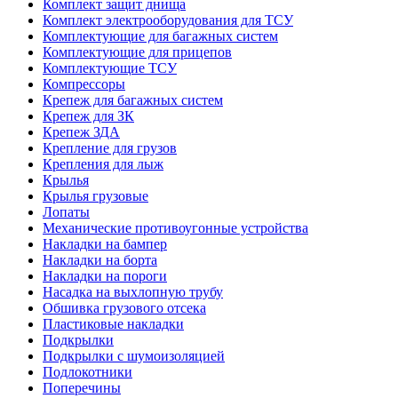
Комплект защит днища
Комплект электрооборудования для ТСУ
Комплектующие для багажных систем
Комплектующие для прицепов
Комплектующие ТСУ
Компрессоры
Крепеж для багажных систем
Крепеж для ЗК
Крепеж ЗДА
Крепление для грузов
Крепления для лыж
Крылья
Крылья грузовые
Лопаты
Механические противоугонные устройства
Накладки на бампер
Накладки на борта
Накладки на пороги
Насадка на выхлопную трубу
Обшивка грузового отсека
Пластиковые накладки
Подкрылки
Подкрылки с шумоизоляцией
Подлокотники
Поперечины