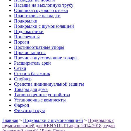
Насадка на выхлопную трубу
Обшивка грузового отсека
Пластиковые накладки
Подкрылки
Подкрылки с шумоизоляцией
Подлокотники
Поперечины
Пороги
Противооткатные упоры
Прочие защиты
Прочие сопутствующие товары
Расширитель арки
Сетки
Сетки в багажник
Спойлер
Средства индивидуальной защиты
Товары для дома
Тягово-сцепные устройства
Установочные комплекты
Фаркоп
Фиксатор груза
Главная
>
Подкрылки с шумоизоляцией
>
Подкрылок с
шумоизоляцией для RENAULT Logan, 2014-2018, седан
(передний левый) / Рено Логан